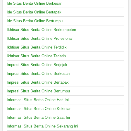
Ide Situs Berita Online Berkesan
Ide Situs Berita Online Bertapak
Ide Situs Berita Online Bertumpu
Ikhtisar Situs Berita Online Berkompeten
Ikhtisar Situs Berita Online Profesional
Ikhtisar Situs Berita Online Terdidik
Ikhtisar Situs Berita Online Terlatih
Impresi Situs Berita Online Berjejak
Impresi Situs Berita Online Berkesan
Impresi Situs Berita Online Bertapak
Impresi Situs Berita Online Bertumpu
Informasi Situs Berita Online Hari Ini
Informasi Situs Berita Online Kekinian
Informasi Situs Berita Online Saat Ini
Informasi Situs Berita Online Sekarang Ini