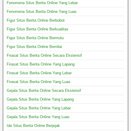
Fenomena Situs Berita Online Yang Lebar
Fenomena Situs Berita Online Yang Luas
Figur Situs Berita Online Berbobot
Figur Situs Berita Online Berkualitas
Figur Situs Berita Online Bermutu
Figur Situs Berita Online Bernilai
Firasat Situs Berita Online Secara Ekstensif
Firasat Situs Berita Online Yang Lapang
Firasat Situs Berita Online Yang Lebar
Firasat Situs Berita Online Yang Luas
Gejala Situs Berita Online Secara Ekstensif
Gejala Situs Berita Online Yang Lapang
Gejala Situs Berita Online Yang Lebar
Gejala Situs Berita Online Yang Luas
Ide Situs Berita Online Berjejak