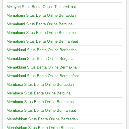
Melayari Situs Berita Online Terkareditasi
Memahami Situs Berita Online Berfaedah
Memahami Situs Berita Online Berguna
Memahami Situs Berita Online Bermakna
Memahami Situs Berita Online Bermanfaat
Memaklumi Situs Berita Online Berfaedah
Memaklumi Situs Berita Online Berguna
Memaklumi Situs Berita Online Bermakna
Memaklumi Situs Berita Online Bermanfaat
Membaca Situs Berita Online Berfaedah
Membaca Situs Berita Online Berguna
Membaca Situs Berita Online Bermakna
Membaca Situs Berita Online Bermanfaat
Menafsirkan Situs Berita Online Berfaedah
Menafsirkan Situs Berita Online Berguna