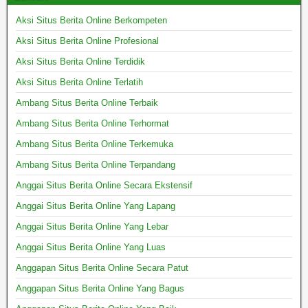
Aksi Situs Berita Online Berkompeten
Aksi Situs Berita Online Profesional
Aksi Situs Berita Online Terdidik
Aksi Situs Berita Online Terlatih
Ambang Situs Berita Online Terbaik
Ambang Situs Berita Online Terhormat
Ambang Situs Berita Online Terkemuka
Ambang Situs Berita Online Terpandang
Anggai Situs Berita Online Secara Ekstensif
Anggai Situs Berita Online Yang Lapang
Anggai Situs Berita Online Yang Lebar
Anggai Situs Berita Online Yang Luas
Anggapan Situs Berita Online Secara Patut
Anggapan Situs Berita Online Yang Bagus