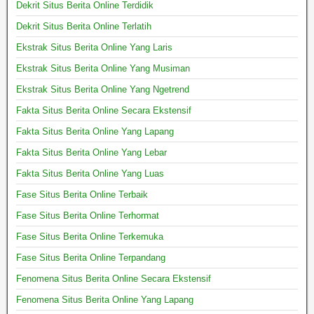
Dekrit Situs Berita Online Terdidik
Dekrit Situs Berita Online Terlatih
Ekstrak Situs Berita Online Yang Laris
Ekstrak Situs Berita Online Yang Musiman
Ekstrak Situs Berita Online Yang Ngetrend
Fakta Situs Berita Online Secara Ekstensif
Fakta Situs Berita Online Yang Lapang
Fakta Situs Berita Online Yang Lebar
Fakta Situs Berita Online Yang Luas
Fase Situs Berita Online Terbaik
Fase Situs Berita Online Terhormat
Fase Situs Berita Online Terkemuka
Fase Situs Berita Online Terpandang
Fenomena Situs Berita Online Secara Ekstensif
Fenomena Situs Berita Online Yang Lapang