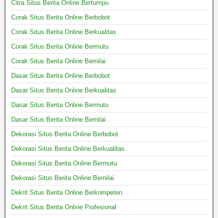
Citra Situs Berita Online Bertumpu
Corak Situs Berita Online Berbobot
Corak Situs Berita Online Berkualitas
Corak Situs Berita Online Bermutu
Corak Situs Berita Online Bernilai
Dasar Situs Berita Online Berbobot
Dasar Situs Berita Online Berkualitas
Dasar Situs Berita Online Bermutu
Dasar Situs Berita Online Bernilai
Dekorasi Situs Berita Online Berbobot
Dekorasi Situs Berita Online Berkualitas
Dekorasi Situs Berita Online Bermutu
Dekorasi Situs Berita Online Bernilai
Dekrit Situs Berita Online Berkompeten
Dekrit Situs Berita Online Profesional