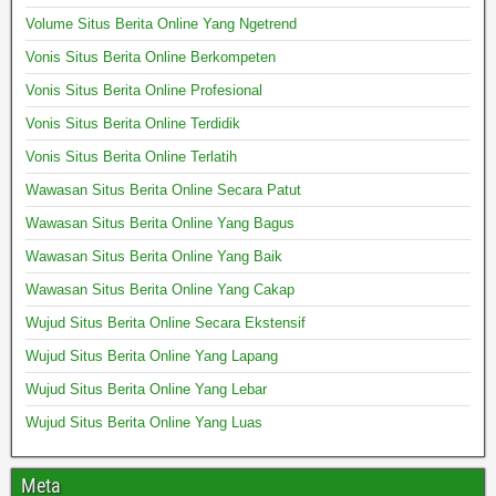
Volume Situs Berita Online Yang Ngetrend
Vonis Situs Berita Online Berkompeten
Vonis Situs Berita Online Profesional
Vonis Situs Berita Online Terdidik
Vonis Situs Berita Online Terlatih
Wawasan Situs Berita Online Secara Patut
Wawasan Situs Berita Online Yang Bagus
Wawasan Situs Berita Online Yang Baik
Wawasan Situs Berita Online Yang Cakap
Wujud Situs Berita Online Secara Ekstensif
Wujud Situs Berita Online Yang Lapang
Wujud Situs Berita Online Yang Lebar
Wujud Situs Berita Online Yang Luas
Meta