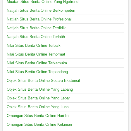
Muatan Situs Berita Online Yang Ngetrend
Natijah Situs Berita Online Berkompeten
Natijah Situs Berita Online Profesional
Natijah Situs Berita Online Terdidik
Natijah Situs Berita Online Terlatih
Nilai Situs Berita Online Terbaik
Nilai Situs Berita Online Terhormat
Nilai Situs Berita Online Terkemuka
Nilai Situs Berita Online Terpandang
Objek Situs Berita Online Secara Ekstensif
Objek Situs Berita Online Yang Lapang
Objek Situs Berita Online Yang Lebar
Objek Situs Berita Online Yang Luas
Omongan Situs Berita Online Hari Ini
Omongan Situs Berita Online Kekinian