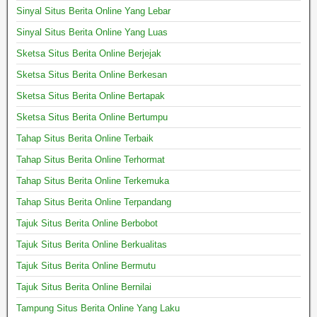
Sinyal Situs Berita Online Yang Lebar
Sinyal Situs Berita Online Yang Luas
Sketsa Situs Berita Online Berjejak
Sketsa Situs Berita Online Berkesan
Sketsa Situs Berita Online Bertapak
Sketsa Situs Berita Online Bertumpu
Tahap Situs Berita Online Terbaik
Tahap Situs Berita Online Terhormat
Tahap Situs Berita Online Terkemuka
Tahap Situs Berita Online Terpandang
Tajuk Situs Berita Online Berbobot
Tajuk Situs Berita Online Berkualitas
Tajuk Situs Berita Online Bermutu
Tajuk Situs Berita Online Bernilai
Tampung Situs Berita Online Yang Laku