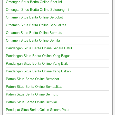
Omongan Situs Berita Online Saat Ini
Omongan Situs Berita Online Sekarang Ini
Ornamen Situs Berita Online Berbobot
Ornamen Situs Berita Online Berkualitas
Ornamen Situs Berita Online Bermutu
Ornamen Situs Berita Online Bernilai
Pandangan Situs Berita Online Secara Patut
Pandangan Situs Berita Online Yang Bagus
Pandangan Situs Berita Online Yang Baik
Pandangan Situs Berita Online Yang Cakap
Patron Situs Berita Online Berbobot
Patron Situs Berita Online Berkualitas
Patron Situs Berita Online Bermutu
Patron Situs Berita Online Bernilai
Pendapat Situs Berita Online Secara Patut