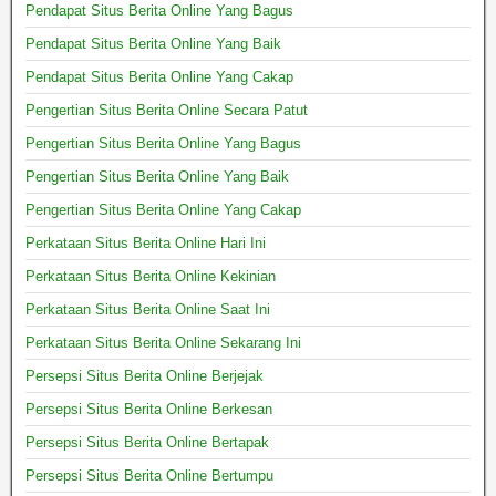
Pendapat Situs Berita Online Yang Bagus
Pendapat Situs Berita Online Yang Baik
Pendapat Situs Berita Online Yang Cakap
Pengertian Situs Berita Online Secara Patut
Pengertian Situs Berita Online Yang Bagus
Pengertian Situs Berita Online Yang Baik
Pengertian Situs Berita Online Yang Cakap
Perkataan Situs Berita Online Hari Ini
Perkataan Situs Berita Online Kekinian
Perkataan Situs Berita Online Saat Ini
Perkataan Situs Berita Online Sekarang Ini
Persepsi Situs Berita Online Berjejak
Persepsi Situs Berita Online Berkesan
Persepsi Situs Berita Online Bertapak
Persepsi Situs Berita Online Bertumpu