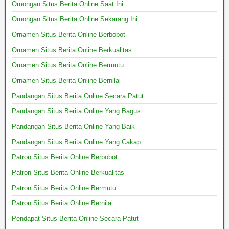
Omongan Situs Berita Online Saat Ini
Omongan Situs Berita Online Sekarang Ini
Ornamen Situs Berita Online Berbobot
Ornamen Situs Berita Online Berkualitas
Ornamen Situs Berita Online Bermutu
Ornamen Situs Berita Online Bernilai
Pandangan Situs Berita Online Secara Patut
Pandangan Situs Berita Online Yang Bagus
Pandangan Situs Berita Online Yang Baik
Pandangan Situs Berita Online Yang Cakap
Patron Situs Berita Online Berbobot
Patron Situs Berita Online Berkualitas
Patron Situs Berita Online Bermutu
Patron Situs Berita Online Bernilai
Pendapat Situs Berita Online Secara Patut