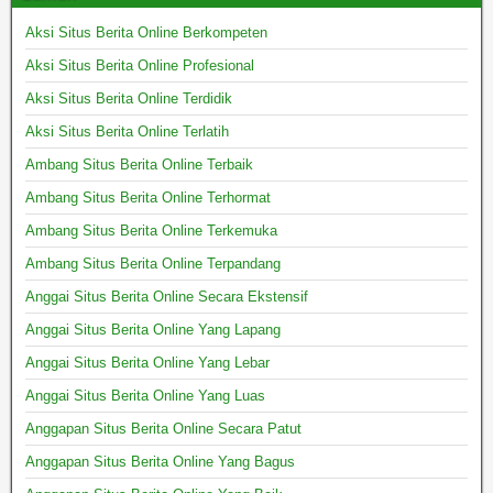
Aksi Situs Berita Online Berkompeten
Aksi Situs Berita Online Profesional
Aksi Situs Berita Online Terdidik
Aksi Situs Berita Online Terlatih
Ambang Situs Berita Online Terbaik
Ambang Situs Berita Online Terhormat
Ambang Situs Berita Online Terkemuka
Ambang Situs Berita Online Terpandang
Anggai Situs Berita Online Secara Ekstensif
Anggai Situs Berita Online Yang Lapang
Anggai Situs Berita Online Yang Lebar
Anggai Situs Berita Online Yang Luas
Anggapan Situs Berita Online Secara Patut
Anggapan Situs Berita Online Yang Bagus