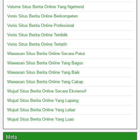
Volume Situs Berita Online Yang Ngetrend
Vonis Situs Berita Online Berkompeten
Vonis Situs Berita Online Profesional
Vonis Situs Berita Online Terdidik
Vonis Situs Berita Online Terlatih
Wawasan Situs Berita Online Secara Patut
Wawasan Situs Berita Online Yang Bagus
Wawasan Situs Berita Online Yang Baik
Wawasan Situs Berita Online Yang Cakap
Wujud Situs Berita Online Secara Ekstensif
Wujud Situs Berita Online Yang Lapang
Wujud Situs Berita Online Yang Lebar
Wujud Situs Berita Online Yang Luas
Meta