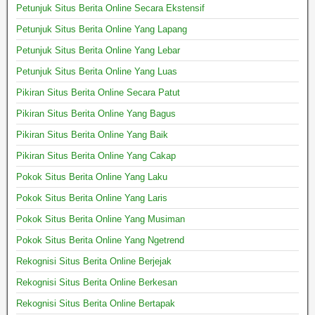
Petunjuk Situs Berita Online Secara Ekstensif
Petunjuk Situs Berita Online Yang Lapang
Petunjuk Situs Berita Online Yang Lebar
Petunjuk Situs Berita Online Yang Luas
Pikiran Situs Berita Online Secara Patut
Pikiran Situs Berita Online Yang Bagus
Pikiran Situs Berita Online Yang Baik
Pikiran Situs Berita Online Yang Cakap
Pokok Situs Berita Online Yang Laku
Pokok Situs Berita Online Yang Laris
Pokok Situs Berita Online Yang Musiman
Pokok Situs Berita Online Yang Ngetrend
Rekognisi Situs Berita Online Berjejak
Rekognisi Situs Berita Online Berkesan
Rekognisi Situs Berita Online Bertapak