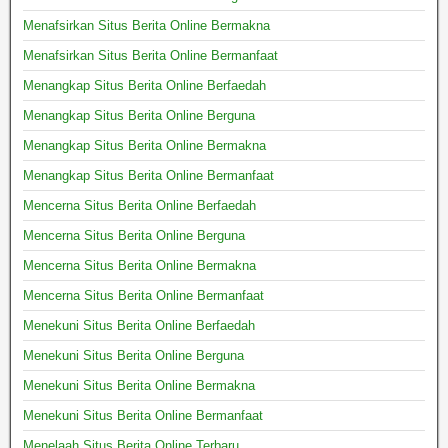
Menafsirkan Situs Berita Online Bermakna
Menafsirkan Situs Berita Online Bermanfaat
Menangkap Situs Berita Online Berfaedah
Menangkap Situs Berita Online Berguna
Menangkap Situs Berita Online Bermakna
Menangkap Situs Berita Online Bermanfaat
Mencerna Situs Berita Online Berfaedah
Mencerna Situs Berita Online Berguna
Mencerna Situs Berita Online Bermakna
Mencerna Situs Berita Online Bermanfaat
Menekuni Situs Berita Online Berfaedah
Menekuni Situs Berita Online Berguna
Menekuni Situs Berita Online Bermakna
Menekuni Situs Berita Online Bermanfaat
Menelaah Situs Berita Online Terbaru