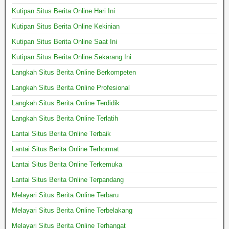
Kutipan Situs Berita Online Hari Ini
Kutipan Situs Berita Online Kekinian
Kutipan Situs Berita Online Saat Ini
Kutipan Situs Berita Online Sekarang Ini
Langkah Situs Berita Online Berkompeten
Langkah Situs Berita Online Profesional
Langkah Situs Berita Online Terdidik
Langkah Situs Berita Online Terlatih
Lantai Situs Berita Online Terbaik
Lantai Situs Berita Online Terhormat
Lantai Situs Berita Online Terkemuka
Lantai Situs Berita Online Terpandang
Melayari Situs Berita Online Terbaru
Melayari Situs Berita Online Terbelakang
Melayari Situs Berita Online Terhangat