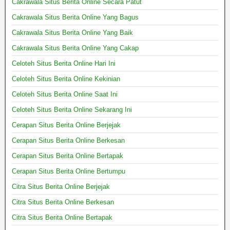
Cakrawala Situs Berita Online Secara Patut
Cakrawala Situs Berita Online Yang Bagus
Cakrawala Situs Berita Online Yang Baik
Cakrawala Situs Berita Online Yang Cakap
Celoteh Situs Berita Online Hari Ini
Celoteh Situs Berita Online Kekinian
Celoteh Situs Berita Online Saat Ini
Celoteh Situs Berita Online Sekarang Ini
Cerapan Situs Berita Online Berjejak
Cerapan Situs Berita Online Berkesan
Cerapan Situs Berita Online Bertapak
Cerapan Situs Berita Online Bertumpu
Citra Situs Berita Online Berjejak
Citra Situs Berita Online Berkesan
Citra Situs Berita Online Bertapak