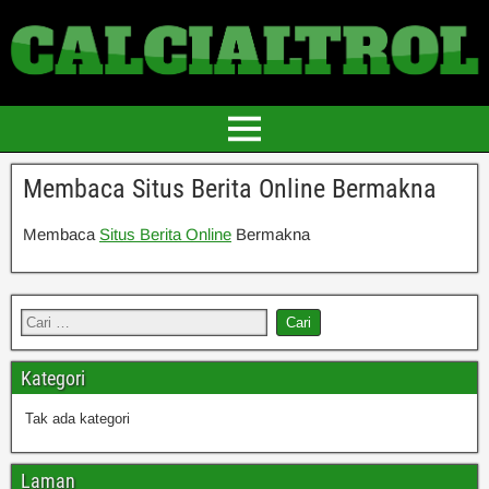
Membaca Situs Berita Online Bermakna
Membaca
Situs Berita Online
Bermakna
Kategori
Tak ada kategori
Laman