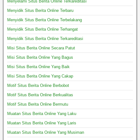
Menyelami Situs Berita Online Terkareditasi
Menyidik Situs Berita Online Terbaru
Menyidik Situs Berita Online Terbelakang
Menyidik Situs Berita Online Terhangat
Menyidik Situs Berita Online Terkareditasi
Misi Situs Berita Online Secara Patut
Misi Situs Berita Online Yang Bagus
Misi Situs Berita Online Yang Baik
Misi Situs Berita Online Yang Cakap
Motif Situs Berita Online Berbobot
Motif Situs Berita Online Berkualitas
Motif Situs Berita Online Bermutu
Muatan Situs Berita Online Yang Laku
Muatan Situs Berita Online Yang Laris
Muatan Situs Berita Online Yang Musiman