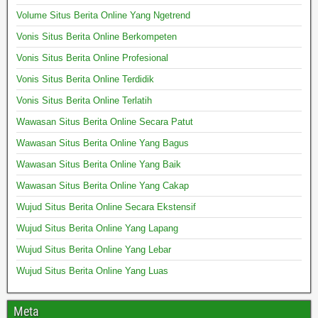
Volume Situs Berita Online Yang Ngetrend
Vonis Situs Berita Online Berkompeten
Vonis Situs Berita Online Profesional
Vonis Situs Berita Online Terdidik
Vonis Situs Berita Online Terlatih
Wawasan Situs Berita Online Secara Patut
Wawasan Situs Berita Online Yang Bagus
Wawasan Situs Berita Online Yang Baik
Wawasan Situs Berita Online Yang Cakap
Wujud Situs Berita Online Secara Ekstensif
Wujud Situs Berita Online Yang Lapang
Wujud Situs Berita Online Yang Lebar
Wujud Situs Berita Online Yang Luas
Meta