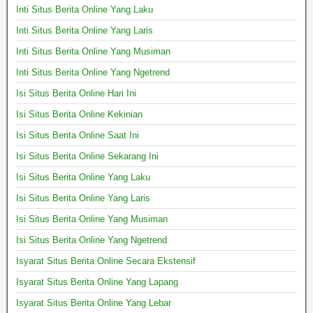
Inti Situs Berita Online Yang Laku
Inti Situs Berita Online Yang Laris
Inti Situs Berita Online Yang Musiman
Inti Situs Berita Online Yang Ngetrend
Isi Situs Berita Online Hari Ini
Isi Situs Berita Online Kekinian
Isi Situs Berita Online Saat Ini
Isi Situs Berita Online Sekarang Ini
Isi Situs Berita Online Yang Laku
Isi Situs Berita Online Yang Laris
Isi Situs Berita Online Yang Musiman
Isi Situs Berita Online Yang Ngetrend
Isyarat Situs Berita Online Secara Ekstensif
Isyarat Situs Berita Online Yang Lapang
Isyarat Situs Berita Online Yang Lebar