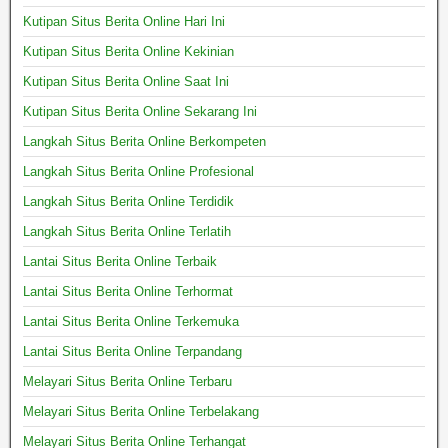
Kutipan Situs Berita Online Hari Ini
Kutipan Situs Berita Online Kekinian
Kutipan Situs Berita Online Saat Ini
Kutipan Situs Berita Online Sekarang Ini
Langkah Situs Berita Online Berkompeten
Langkah Situs Berita Online Profesional
Langkah Situs Berita Online Terdidik
Langkah Situs Berita Online Terlatih
Lantai Situs Berita Online Terbaik
Lantai Situs Berita Online Terhormat
Lantai Situs Berita Online Terkemuka
Lantai Situs Berita Online Terpandang
Melayari Situs Berita Online Terbaru
Melayari Situs Berita Online Terbelakang
Melayari Situs Berita Online Terhangat