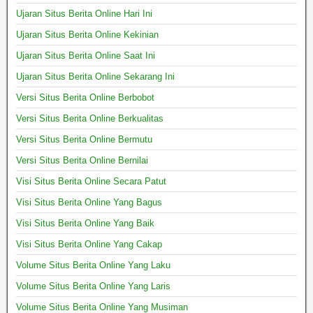
Ujaran Situs Berita Online Hari Ini
Ujaran Situs Berita Online Kekinian
Ujaran Situs Berita Online Saat Ini
Ujaran Situs Berita Online Sekarang Ini
Versi Situs Berita Online Berbobot
Versi Situs Berita Online Berkualitas
Versi Situs Berita Online Bermutu
Versi Situs Berita Online Bernilai
Visi Situs Berita Online Secara Patut
Visi Situs Berita Online Yang Bagus
Visi Situs Berita Online Yang Baik
Visi Situs Berita Online Yang Cakap
Volume Situs Berita Online Yang Laku
Volume Situs Berita Online Yang Laris
Volume Situs Berita Online Yang Musiman