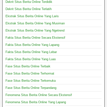
Dekrit Situs Berita Online Terdidik
Dekrit Situs Berita Online Terlatih
Ekstrak Situs Berita Online Yang Laris
Ekstrak Situs Berita Online Yang Musiman
Ekstrak Situs Berita Online Yang Ngetrend
Fakta Situs Berita Online Secara Ekstensif
Fakta Situs Berita Online Yang Lapang
Fakta Situs Berita Online Yang Lebar
Fakta Situs Berita Online Yang Luas
Fase Situs Berita Online Terbaik
Fase Situs Berita Online Terhormat
Fase Situs Berita Online Terkemuka
Fase Situs Berita Online Terpandang
Fenomena Situs Berita Online Secara Ekstensif
Fenomena Situs Berita Online Yang Lapang