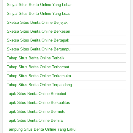
Sinyal Situs Berita Online Yang Lebar
Sinyal Situs Berita Online Yang Luas
Sketsa Situs Berita Online Berjejak
Sketsa Situs Berita Online Berkesan
Sketsa Situs Berita Online Bertapak
Sketsa Situs Berita Online Bertumpu
Tahap Situs Berita Online Terbaik
Tahap Situs Berita Online Terhormat
Tahap Situs Berita Online Terkemuka
Tahap Situs Berita Online Terpandang
Tajuk Situs Berita Online Berbobot
Tajuk Situs Berita Online Berkualitas
Tajuk Situs Berita Online Bermutu
Tajuk Situs Berita Online Bernilai
Tampung Situs Berita Online Yang Laku