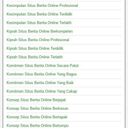
Kesimpulan Situs Berita Online Profesional
Kesimpulan Situs Berita Online Terdidik
Kesimpulan Situs Berita Online Terlatih
Kiprah Situs Berita Online Berkompeten
Kiprah Situs Berita Online Profesional
Kiprah Situs Berita Online Terdidik
Kiprah Situs Berita Online Terlatih
Komitmen Situs Berita Online Secara Patut
Komitmen Situs Berita Online Yang Bagus
Komitmen Situs Berita Online Yang Baik
Komitmen Situs Berita Online Yang Cakap
Konsep Situs Berita Online Berjejak
Konsep Situs Berita Online Berkesan
Konsep Situs Berita Online Bertapak
Konsep Situs Berita Online Bertumpu