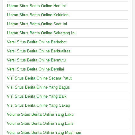
Ujaran Situs Berita Online Hari Ini
Ujaran Situs Berita Online Kekinian
Ujaran Situs Berita Online Saat Ini
Ujaran Situs Berita Online Sekarang Ini
Versi Situs Berita Online Berbobot
Versi Situs Berita Online Berkualitas
Versi Situs Berita Online Bermutu
Versi Situs Berita Online Bernilai
Visi Situs Berita Online Secara Patut
Visi Situs Berita Online Yang Bagus
Visi Situs Berita Online Yang Baik
Visi Situs Berita Online Yang Cakap
Volume Situs Berita Online Yang Laku
Volume Situs Berita Online Yang Laris
Volume Situs Berita Online Yang Musiman