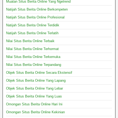
Muatan Situs Berita Online Yang Ngetrend
Natijah Situs Berita Online Berkompeten
Natijah Situs Berita Online Profesional
Natijah Situs Berita Online Terdidik
Natijah Situs Berita Online Terlatih
Nilai Situs Berita Online Terbaik
Nilai Situs Berita Online Terhormat
Nilai Situs Berita Online Terkemuka
Nilai Situs Berita Online Terpandang
Objek Situs Berita Online Secara Ekstensif
Objek Situs Berita Online Yang Lapang
Objek Situs Berita Online Yang Lebar
Objek Situs Berita Online Yang Luas
Omongan Situs Berita Online Hari Ini
Omongan Situs Berita Online Kekinian