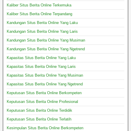
Kaliber Situs Berita Online Terkemuka
Kaliber Situs Berita Online Terpandang
Kandungan Situs Berita Online Yang Laku
Kandungan Situs Berita Online Yang Laris
Kandungan Situs Berita Online Yang Musiman
Kandungan Situs Berita Online Yang Ngetrend
Kapasitas Situs Berita Online Yang Laku
Kapasitas Situs Berita Online Yang Laris
Kapasitas Situs Berita Online Yang Musiman
Kapasitas Situs Berita Online Yang Ngetrend
Keputusan Situs Berita Online Berkompeten
Keputusan Situs Berita Online Profesional
Keputusan Situs Berita Online Terdidik
Keputusan Situs Berita Online Terlatih
Kesimpulan Situs Berita Online Berkompeten