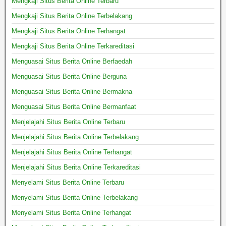
Mengkaji Situs Berita Online Terbaru
Mengkaji Situs Berita Online Terbelakang
Mengkaji Situs Berita Online Terhangat
Mengkaji Situs Berita Online Terkareditasi
Menguasai Situs Berita Online Berfaedah
Menguasai Situs Berita Online Berguna
Menguasai Situs Berita Online Bermakna
Menguasai Situs Berita Online Bermanfaat
Menjelajahi Situs Berita Online Terbaru
Menjelajahi Situs Berita Online Terbelakang
Menjelajahi Situs Berita Online Terhangat
Menjelajahi Situs Berita Online Terkareditasi
Menyelami Situs Berita Online Terbaru
Menyelami Situs Berita Online Terbelakang
Menyelami Situs Berita Online Terhangat