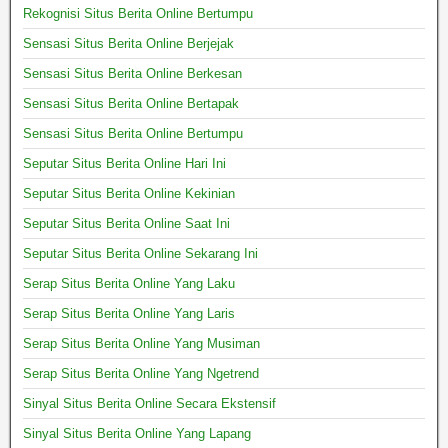
Rekognisi Situs Berita Online Bertumpu
Sensasi Situs Berita Online Berjejak
Sensasi Situs Berita Online Berkesan
Sensasi Situs Berita Online Bertapak
Sensasi Situs Berita Online Bertumpu
Seputar Situs Berita Online Hari Ini
Seputar Situs Berita Online Kekinian
Seputar Situs Berita Online Saat Ini
Seputar Situs Berita Online Sekarang Ini
Serap Situs Berita Online Yang Laku
Serap Situs Berita Online Yang Laris
Serap Situs Berita Online Yang Musiman
Serap Situs Berita Online Yang Ngetrend
Sinyal Situs Berita Online Secara Ekstensif
Sinyal Situs Berita Online Yang Lapang