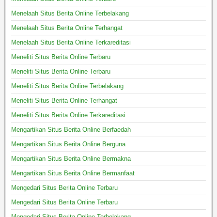
Menelaah Situs Berita Online Terbelakang
Menelaah Situs Berita Online Terhangat
Menelaah Situs Berita Online Terkareditasi
Meneliti Situs Berita Online Terbaru
Meneliti Situs Berita Online Terbaru
Meneliti Situs Berita Online Terbelakang
Meneliti Situs Berita Online Terhangat
Meneliti Situs Berita Online Terkareditasi
Mengartikan Situs Berita Online Berfaedah
Mengartikan Situs Berita Online Berguna
Mengartikan Situs Berita Online Bermakna
Mengartikan Situs Berita Online Bermanfaat
Mengedari Situs Berita Online Terbaru
Mengedari Situs Berita Online Terbaru
Mengedari Situs Berita Online Terbelakang