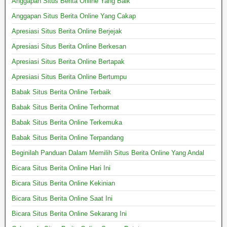
Anggapan Situs Berita Online Yang Baik
Anggapan Situs Berita Online Yang Cakap
Apresiasi Situs Berita Online Berjejak
Apresiasi Situs Berita Online Berkesan
Apresiasi Situs Berita Online Bertapak
Apresiasi Situs Berita Online Bertumpu
Babak Situs Berita Online Terbaik
Babak Situs Berita Online Terhormat
Babak Situs Berita Online Terkemuka
Babak Situs Berita Online Terpandang
Beginilah Panduan Dalam Memilih Situs Berita Online Yang Andal
Bicara Situs Berita Online Hari Ini
Bicara Situs Berita Online Kekinian
Bicara Situs Berita Online Saat Ini
Bicara Situs Berita Online Sekarang Ini