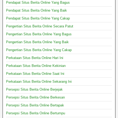
Pendapat Situs Berita Online Yang Bagus
Pendapat Situs Berita Online Yang Baik
Pendapat Situs Berita Online Yang Cakap
Pengertian Situs Berita Online Secara Patut
Pengertian Situs Berita Online Yang Bagus
Pengertian Situs Berita Online Yang Baik
Pengertian Situs Berita Online Yang Cakap
Perkataan Situs Berita Online Hari Ini
Perkataan Situs Berita Online Kekinian
Perkataan Situs Berita Online Saat Ini
Perkataan Situs Berita Online Sekarang Ini
Persepsi Situs Berita Online Berjejak
Persepsi Situs Berita Online Berkesan
Persepsi Situs Berita Online Bertapak
Persepsi Situs Berita Online Bertumpu