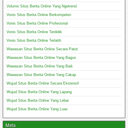
Volume Situs Berita Online Yang Ngetrend
Vonis Situs Berita Online Berkompeten
Vonis Situs Berita Online Profesional
Vonis Situs Berita Online Terdidik
Vonis Situs Berita Online Terlatih
Wawasan Situs Berita Online Secara Patut
Wawasan Situs Berita Online Yang Bagus
Wawasan Situs Berita Online Yang Baik
Wawasan Situs Berita Online Yang Cakap
Wujud Situs Berita Online Secara Ekstensif
Wujud Situs Berita Online Yang Lapang
Wujud Situs Berita Online Yang Lebar
Wujud Situs Berita Online Yang Luas
Meta