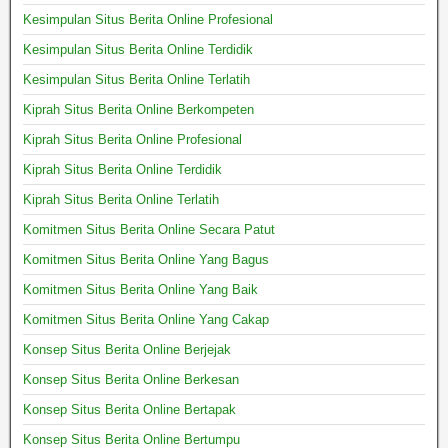
Kesimpulan Situs Berita Online Profesional
Kesimpulan Situs Berita Online Terdidik
Kesimpulan Situs Berita Online Terlatih
Kiprah Situs Berita Online Berkompeten
Kiprah Situs Berita Online Profesional
Kiprah Situs Berita Online Terdidik
Kiprah Situs Berita Online Terlatih
Komitmen Situs Berita Online Secara Patut
Komitmen Situs Berita Online Yang Bagus
Komitmen Situs Berita Online Yang Baik
Komitmen Situs Berita Online Yang Cakap
Konsep Situs Berita Online Berjejak
Konsep Situs Berita Online Berkesan
Konsep Situs Berita Online Bertapak
Konsep Situs Berita Online Bertumpu