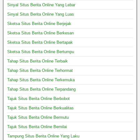
Sinyal Situs Berita Online Yang Lebar
Sinyal Situs Berita Online Yang Luas
Sketsa Situs Berita Online Berjejak
Sketsa Situs Berita Online Berkesan
Sketsa Situs Berita Online Bertapak
Sketsa Situs Berita Online Bertumpu
Tahap Situs Berita Online Terbaik
Tahap Situs Berita Online Terhormat
Tahap Situs Berita Online Terkemuka
Tahap Situs Berita Online Terpandang
Tajuk Situs Berita Online Berbobot
Tajuk Situs Berita Online Berkualitas
Tajuk Situs Berita Online Bermutu
Tajuk Situs Berita Online Bernilai
Tampung Situs Berita Online Yang Laku