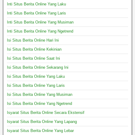
Inti Situs Berita Online Yang Laku
Inti Situs Berita Online Yang Laris
Inti Situs Berita Online Yang Musiman
Inti Situs Berita Online Yang Ngetrend
Isi Situs Berita Online Hari Ini
Isi Situs Berita Online Kekinian
Isi Situs Berita Online Saat Ini
Isi Situs Berita Online Sekarang Ini
Isi Situs Berita Online Yang Laku
Isi Situs Berita Online Yang Laris
Isi Situs Berita Online Yang Musiman
Isi Situs Berita Online Yang Ngetrend
Isyarat Situs Berita Online Secara Ekstensif
Isyarat Situs Berita Online Yang Lapang
Isyarat Situs Berita Online Yang Lebar