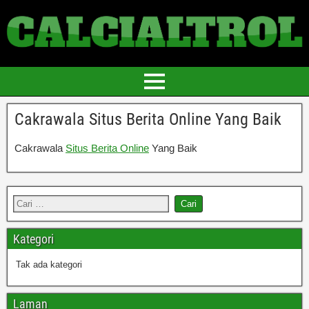
Cakrawala Situs Berita Online Yang Baik
Cakrawala
Situs Berita Online
Yang Baik
Kategori
Tak ada kategori
Laman