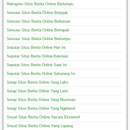
Rekognisi Situs Berita Online Bertumpu
Sensasi Situs Berita Online Berjejak
Sensasi Situs Berita Online Berkesan
Sensasi Situs Berita Online Bertapak
Sensasi Situs Berita Online Bertumpu
Seputar Situs Berita Online Hari Ini
Seputar Situs Berita Online Kekinian
Seputar Situs Berita Online Saat Ini
Seputar Situs Berita Online Sekarang Ini
Serap Situs Berita Online Yang Laku
Serap Situs Berita Online Yang Laris
Serap Situs Berita Online Yang Musiman
Serap Situs Berita Online Yang Ngetrend
Sinyal Situs Berita Online Secara Ekstensif
Sinyal Situs Berita Online Yang Lapang