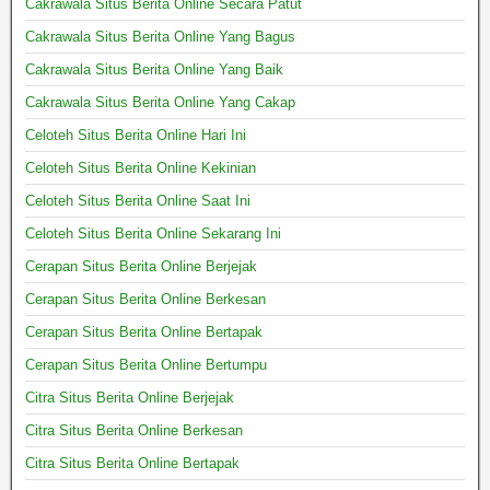
Cakrawala Situs Berita Online Secara Patut
Cakrawala Situs Berita Online Yang Bagus
Cakrawala Situs Berita Online Yang Baik
Cakrawala Situs Berita Online Yang Cakap
Celoteh Situs Berita Online Hari Ini
Celoteh Situs Berita Online Kekinian
Celoteh Situs Berita Online Saat Ini
Celoteh Situs Berita Online Sekarang Ini
Cerapan Situs Berita Online Berjejak
Cerapan Situs Berita Online Berkesan
Cerapan Situs Berita Online Bertapak
Cerapan Situs Berita Online Bertumpu
Citra Situs Berita Online Berjejak
Citra Situs Berita Online Berkesan
Citra Situs Berita Online Bertapak