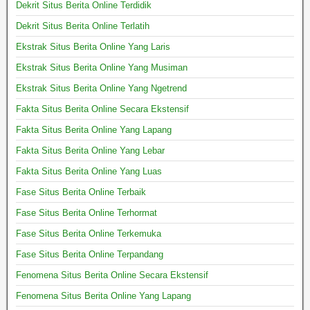
Dekrit Situs Berita Online Terdidik
Dekrit Situs Berita Online Terlatih
Ekstrak Situs Berita Online Yang Laris
Ekstrak Situs Berita Online Yang Musiman
Ekstrak Situs Berita Online Yang Ngetrend
Fakta Situs Berita Online Secara Ekstensif
Fakta Situs Berita Online Yang Lapang
Fakta Situs Berita Online Yang Lebar
Fakta Situs Berita Online Yang Luas
Fase Situs Berita Online Terbaik
Fase Situs Berita Online Terhormat
Fase Situs Berita Online Terkemuka
Fase Situs Berita Online Terpandang
Fenomena Situs Berita Online Secara Ekstensif
Fenomena Situs Berita Online Yang Lapang