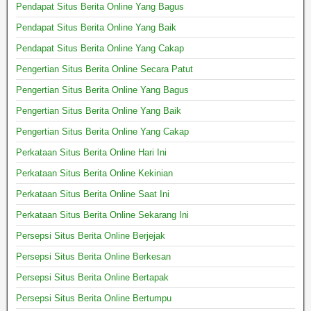
Pendapat Situs Berita Online Yang Bagus
Pendapat Situs Berita Online Yang Baik
Pendapat Situs Berita Online Yang Cakap
Pengertian Situs Berita Online Secara Patut
Pengertian Situs Berita Online Yang Bagus
Pengertian Situs Berita Online Yang Baik
Pengertian Situs Berita Online Yang Cakap
Perkataan Situs Berita Online Hari Ini
Perkataan Situs Berita Online Kekinian
Perkataan Situs Berita Online Saat Ini
Perkataan Situs Berita Online Sekarang Ini
Persepsi Situs Berita Online Berjejak
Persepsi Situs Berita Online Berkesan
Persepsi Situs Berita Online Bertapak
Persepsi Situs Berita Online Bertumpu