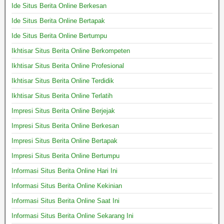
Ide Situs Berita Online Berkesan
Ide Situs Berita Online Bertapak
Ide Situs Berita Online Bertumpu
Ikhtisar Situs Berita Online Berkompeten
Ikhtisar Situs Berita Online Profesional
Ikhtisar Situs Berita Online Terdidik
Ikhtisar Situs Berita Online Terlatih
Impresi Situs Berita Online Berjejak
Impresi Situs Berita Online Berkesan
Impresi Situs Berita Online Bertapak
Impresi Situs Berita Online Bertumpu
Informasi Situs Berita Online Hari Ini
Informasi Situs Berita Online Kekinian
Informasi Situs Berita Online Saat Ini
Informasi Situs Berita Online Sekarang Ini