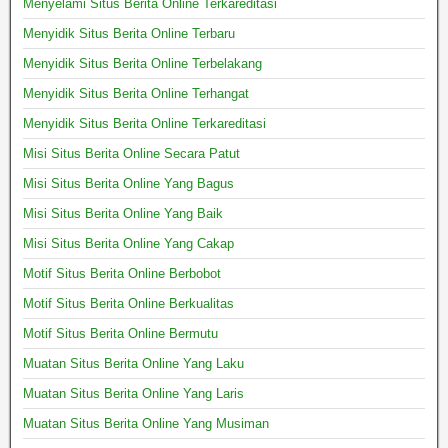
Menyelami Situs Berita Online Terkareditasi
Menyidik Situs Berita Online Terbaru
Menyidik Situs Berita Online Terbelakang
Menyidik Situs Berita Online Terhangat
Menyidik Situs Berita Online Terkareditasi
Misi Situs Berita Online Secara Patut
Misi Situs Berita Online Yang Bagus
Misi Situs Berita Online Yang Baik
Misi Situs Berita Online Yang Cakap
Motif Situs Berita Online Berbobot
Motif Situs Berita Online Berkualitas
Motif Situs Berita Online Bermutu
Muatan Situs Berita Online Yang Laku
Muatan Situs Berita Online Yang Laris
Muatan Situs Berita Online Yang Musiman