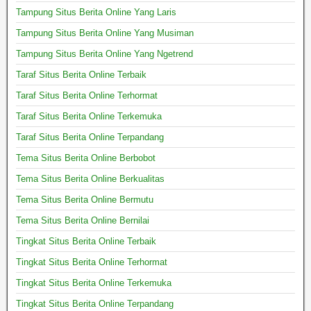
Tampung Situs Berita Online Yang Laris
Tampung Situs Berita Online Yang Musiman
Tampung Situs Berita Online Yang Ngetrend
Taraf Situs Berita Online Terbaik
Taraf Situs Berita Online Terhormat
Taraf Situs Berita Online Terkemuka
Taraf Situs Berita Online Terpandang
Tema Situs Berita Online Berbobot
Tema Situs Berita Online Berkualitas
Tema Situs Berita Online Bermutu
Tema Situs Berita Online Bernilai
Tingkat Situs Berita Online Terbaik
Tingkat Situs Berita Online Terhormat
Tingkat Situs Berita Online Terkemuka
Tingkat Situs Berita Online Terpandang