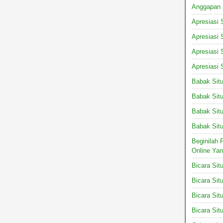
Anggapan S
Apresiasi S
Apresiasi 
Apresiasi 
Apresiasi 
Babak Situ
Babak Situ
Babak Situ
Babak Situ
Beginilah 
Online Yan
Bicara Situ
Bicara Sit
Bicara Situ
Bicara Sit