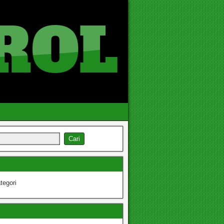
tegori