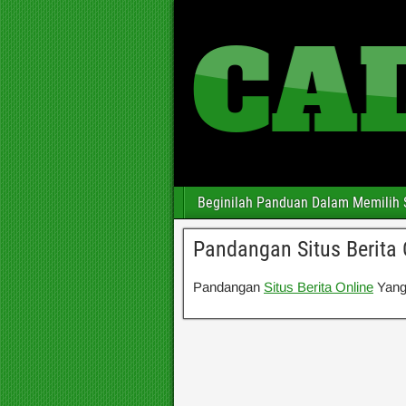
Beginilah Panduan Dalam Memilih S
Pandangan Situs Berita 
Pandangan
Situs Berita Online
Yang