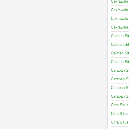
Cakrawala 
Cakrawala 
Cakrawala 
Cakrawala 
Celoteh Sit
Celoteh Si
Celoteh Sit
Celoteh Si
Cerapan Si
Cerapan Si
Cerapan Si
Cerapan Si
Citra Situs
Citra Situ
Citra Situs