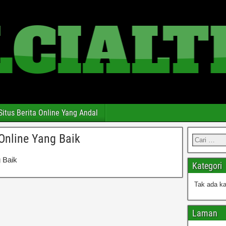
itus Berita Online Yang Andal
Online Yang Baik
 Baik
Kategori
Tak ada ka
Laman