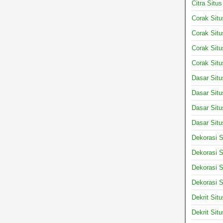
Citra Situ
Corak Situ
Corak Situ
Corak Situ
Corak Situs
Dasar Situ
Dasar Situ
Dasar Situ
Dasar Situs
Dekorasi S
Dekorasi S
Dekorasi S
Dekorasi Si
Dekrit Sit
Dekrit Situ