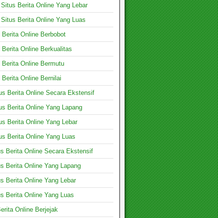
itus Berita Online Yang Lebar
itus Berita Online Yang Luas
s Berita Online Berbobot
 Berita Online Berkualitas
s Berita Online Bermutu
 Berita Online Bernilai
tus Berita Online Secara Ekstensif
tus Berita Online Yang Lapang
tus Berita Online Yang Lebar
tus Berita Online Yang Luas
us Berita Online Secara Ekstensif
us Berita Online Yang Lapang
us Berita Online Yang Lebar
us Berita Online Yang Luas
erita Online Berjejak