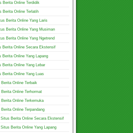
s Berita Online Terdidik
s Berita Online Terlatih
tus Berita Online Yang Laris
tus Berita Online Yang Musiman
tus Berita Online Yang Ngetrend
s Berita Online Secara Ekstensif
s Berita Online Yang Lapang
s Berita Online Yang Lebar
s Berita Online Yang Luas
 Berita Online Terbaik
 Berita Online Terhormat
 Berita Online Terkemuka
 Berita Online Terpandang
itus Berita Online Secara Ekstensif
itus Berita Online Yang Lapang