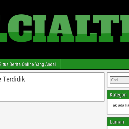
itus Berita Online Yang Andal
e Terdidik
Kategori
Tak ada ka
Laman