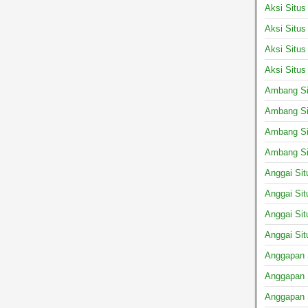
Aksi Situs
Aksi Situs
Aksi Situs 
Aksi Situs 
Ambang Sit
Ambang Sit
Ambang Si
Ambang Sit
Anggai Sit
Anggai Sit
Anggai Sit
Anggai Sit
Anggapan S
Anggapan S
Anggapan S