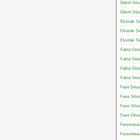
Dekrit Situ
Dekrit Situ
Ekstrak Si
Ekstrak Si
Ekstrak Si
Fakta Situ
Fakta Situ
Fakta Situ
Fakta Situ
Fase Situs
Fase Situs
Fase Situs
Fase Situs
Fenomena S
Fenomena S