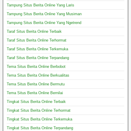
Tampung Situs Berita Online Yang Laris
Tampung Situs Berita Online Yang Musiman
Tampung Situs Berita Online Yang Ngetrend
Taraf Situs Berita Online Terbaik
Taraf Situs Berita Online Terhormat
Taraf Situs Berita Online Terkemuka
Taraf Situs Berita Online Terpandang
Tema Situs Berita Online Berbobot
Tema Situs Berita Online Berkualitas
Tema Situs Berita Online Bermutu
Tema Situs Berita Online Bernilai
Tingkat Situs Berita Online Terbaik
Tingkat Situs Berita Online Terhormat
Tingkat Situs Berita Online Terkemuka
Tingkat Situs Berita Online Terpandang