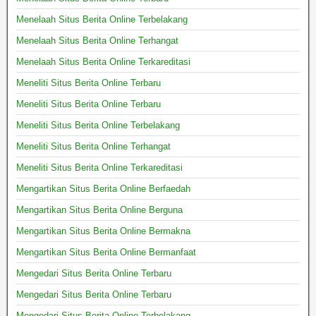
Menelaah Situs Berita Online Terbelakang
Menelaah Situs Berita Online Terhangat
Menelaah Situs Berita Online Terkareditasi
Meneliti Situs Berita Online Terbaru
Meneliti Situs Berita Online Terbaru
Meneliti Situs Berita Online Terbelakang
Meneliti Situs Berita Online Terhangat
Meneliti Situs Berita Online Terkareditasi
Mengartikan Situs Berita Online Berfaedah
Mengartikan Situs Berita Online Berguna
Mengartikan Situs Berita Online Bermakna
Mengartikan Situs Berita Online Bermanfaat
Mengedari Situs Berita Online Terbaru
Mengedari Situs Berita Online Terbaru
Mengedari Situs Berita Online Terbelakang