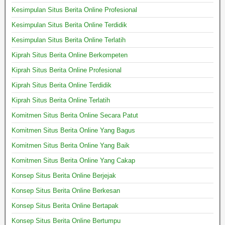
Kesimpulan Situs Berita Online Profesional
Kesimpulan Situs Berita Online Terdidik
Kesimpulan Situs Berita Online Terlatih
Kiprah Situs Berita Online Berkompeten
Kiprah Situs Berita Online Profesional
Kiprah Situs Berita Online Terdidik
Kiprah Situs Berita Online Terlatih
Komitmen Situs Berita Online Secara Patut
Komitmen Situs Berita Online Yang Bagus
Komitmen Situs Berita Online Yang Baik
Komitmen Situs Berita Online Yang Cakap
Konsep Situs Berita Online Berjejak
Konsep Situs Berita Online Berkesan
Konsep Situs Berita Online Bertapak
Konsep Situs Berita Online Bertumpu