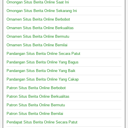
Omongan Situs Berita Online Saat Ini
Omongan Situs Berita Online Sekarang Ini
Ornamen Situs Berita Online Berbobot
Ornamen Situs Berita Online Berkualitas
Ornamen Situs Berita Online Bermutu
Ornamen Situs Berita Online Bernilai
Pandangan Situs Berita Online Secara Patut
Pandangan Situs Berita Online Yang Bagus
Pandangan Situs Berita Online Yang Baik
Pandangan Situs Berita Online Yang Cakap
Patron Situs Berita Online Berbobot
Patron Situs Berita Online Berkualitas
Patron Situs Berita Online Bermutu
Patron Situs Berita Online Bernilai
Pendapat Situs Berita Online Secara Patut