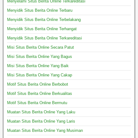
Menyelami Situs Berita Online Terkareditasi
Menyidik Situs Berita Online Terbaru
Menyidik Situs Berita Online Terbelakang
Menyidik Situs Berita Online Terhangat
Menyidik Situs Berita Online Terkareditasi
Misi Situs Berita Online Secara Patut
Misi Situs Berita Online Yang Bagus
Misi Situs Berita Online Yang Baik
Misi Situs Berita Online Yang Cakap
Motif Situs Berita Online Berbobot
Motif Situs Berita Online Berkualitas
Motif Situs Berita Online Bermutu
Muatan Situs Berita Online Yang Laku
Muatan Situs Berita Online Yang Laris
Muatan Situs Berita Online Yang Musiman