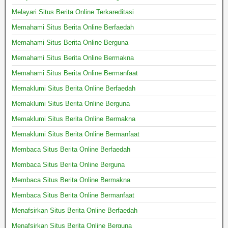
Melayari Situs Berita Online Terkareditasi
Memahami Situs Berita Online Berfaedah
Memahami Situs Berita Online Berguna
Memahami Situs Berita Online Bermakna
Memahami Situs Berita Online Bermanfaat
Memaklumi Situs Berita Online Berfaedah
Memaklumi Situs Berita Online Berguna
Memaklumi Situs Berita Online Bermakna
Memaklumi Situs Berita Online Bermanfaat
Membaca Situs Berita Online Berfaedah
Membaca Situs Berita Online Berguna
Membaca Situs Berita Online Bermakna
Membaca Situs Berita Online Bermanfaat
Menafsirkan Situs Berita Online Berfaedah
Menafsirkan Situs Berita Online Berguna