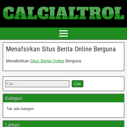
Menafsirkan Situs Berita Online Berguna
Menafsirkan
Situs Berita Online
Berguna
Kategori
Tak ada kategori
Laman