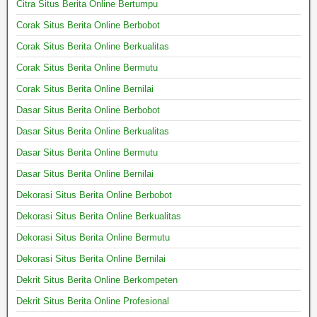
Citra Situs Berita Online Bertumpu
Corak Situs Berita Online Berbobot
Corak Situs Berita Online Berkualitas
Corak Situs Berita Online Bermutu
Corak Situs Berita Online Bernilai
Dasar Situs Berita Online Berbobot
Dasar Situs Berita Online Berkualitas
Dasar Situs Berita Online Bermutu
Dasar Situs Berita Online Bernilai
Dekorasi Situs Berita Online Berbobot
Dekorasi Situs Berita Online Berkualitas
Dekorasi Situs Berita Online Bermutu
Dekorasi Situs Berita Online Bernilai
Dekrit Situs Berita Online Berkompeten
Dekrit Situs Berita Online Profesional