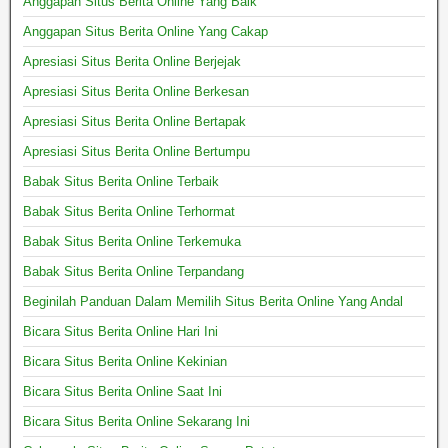
Anggapan Situs Berita Online Yang Baik
Anggapan Situs Berita Online Yang Cakap
Apresiasi Situs Berita Online Berjejak
Apresiasi Situs Berita Online Berkesan
Apresiasi Situs Berita Online Bertapak
Apresiasi Situs Berita Online Bertumpu
Babak Situs Berita Online Terbaik
Babak Situs Berita Online Terhormat
Babak Situs Berita Online Terkemuka
Babak Situs Berita Online Terpandang
Beginilah Panduan Dalam Memilih Situs Berita Online Yang Andal
Bicara Situs Berita Online Hari Ini
Bicara Situs Berita Online Kekinian
Bicara Situs Berita Online Saat Ini
Bicara Situs Berita Online Sekarang Ini