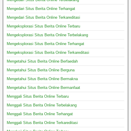
Mengedari Situs Berita Online Terhangat
Mengedari Situs Berita Online Terkareditasi
Mengeksplorasi Situs Berita Online Terbaru
Mengeksplorasi Situs Berita Online Terbelakang
Mengeksplorasi Situs Berita Online Terhangat
Mengeksplorasi Situs Berita Online Terkareditasi
Mengetahui Situs Berita Online Berfaedah
Mengetahui Situs Berita Online Berguna
Mengetahui Situs Berita Online Bermakna
Mengetahui Situs Berita Online Bermanfaat
Menggali Situs Berita Online Terbaru
Menggali Situs Berita Online Terbelakang
Menggali Situs Berita Online Terhangat
Menggali Situs Berita Online Terkareditasi