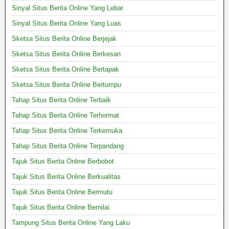
Sinyal Situs Berita Online Yang Lebar
Sinyal Situs Berita Online Yang Luas
Sketsa Situs Berita Online Berjejak
Sketsa Situs Berita Online Berkesan
Sketsa Situs Berita Online Bertapak
Sketsa Situs Berita Online Bertumpu
Tahap Situs Berita Online Terbaik
Tahap Situs Berita Online Terhormat
Tahap Situs Berita Online Terkemuka
Tahap Situs Berita Online Terpandang
Tajuk Situs Berita Online Berbobot
Tajuk Situs Berita Online Berkualitas
Tajuk Situs Berita Online Bermutu
Tajuk Situs Berita Online Bernilai
Tampung Situs Berita Online Yang Laku