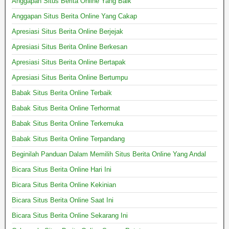
Anggapan Situs Berita Online Yang Baik
Anggapan Situs Berita Online Yang Cakap
Apresiasi Situs Berita Online Berjejak
Apresiasi Situs Berita Online Berkesan
Apresiasi Situs Berita Online Bertapak
Apresiasi Situs Berita Online Bertumpu
Babak Situs Berita Online Terbaik
Babak Situs Berita Online Terhormat
Babak Situs Berita Online Terkemuka
Babak Situs Berita Online Terpandang
Beginilah Panduan Dalam Memilih Situs Berita Online Yang Andal
Bicara Situs Berita Online Hari Ini
Bicara Situs Berita Online Kekinian
Bicara Situs Berita Online Saat Ini
Bicara Situs Berita Online Sekarang Ini