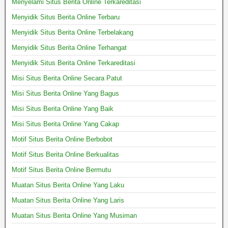
Menyelami Situs Berita Online Terkareditasi
Menyidik Situs Berita Online Terbaru
Menyidik Situs Berita Online Terbelakang
Menyidik Situs Berita Online Terhangat
Menyidik Situs Berita Online Terkareditasi
Misi Situs Berita Online Secara Patut
Misi Situs Berita Online Yang Bagus
Misi Situs Berita Online Yang Baik
Misi Situs Berita Online Yang Cakap
Motif Situs Berita Online Berbobot
Motif Situs Berita Online Berkualitas
Motif Situs Berita Online Bermutu
Muatan Situs Berita Online Yang Laku
Muatan Situs Berita Online Yang Laris
Muatan Situs Berita Online Yang Musiman