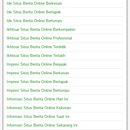
Ide Situs Berita Online Berkesan
Ide Situs Berita Online Bertapak
Ide Situs Berita Online Bertumpu
Ikhtisar Situs Berita Online Berkompeten
Ikhtisar Situs Berita Online Profesional
Ikhtisar Situs Berita Online Terdidik
Ikhtisar Situs Berita Online Terlatih
Impresi Situs Berita Online Berjejak
Impresi Situs Berita Online Berkesan
Impresi Situs Berita Online Bertapak
Impresi Situs Berita Online Bertumpu
Informasi Situs Berita Online Hari Ini
Informasi Situs Berita Online Kekinian
Informasi Situs Berita Online Saat Ini
Informasi Situs Berita Online Sekarang Ini