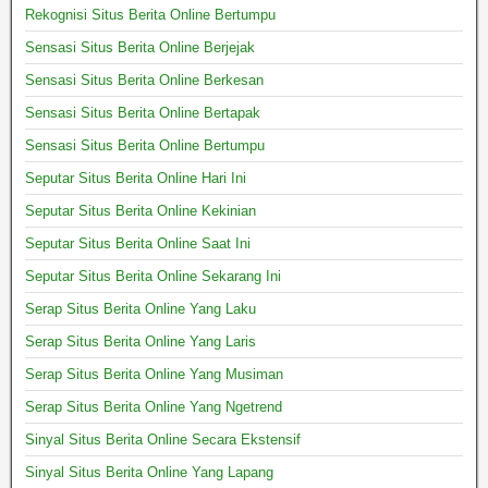
Rekognisi Situs Berita Online Bertumpu
Sensasi Situs Berita Online Berjejak
Sensasi Situs Berita Online Berkesan
Sensasi Situs Berita Online Bertapak
Sensasi Situs Berita Online Bertumpu
Seputar Situs Berita Online Hari Ini
Seputar Situs Berita Online Kekinian
Seputar Situs Berita Online Saat Ini
Seputar Situs Berita Online Sekarang Ini
Serap Situs Berita Online Yang Laku
Serap Situs Berita Online Yang Laris
Serap Situs Berita Online Yang Musiman
Serap Situs Berita Online Yang Ngetrend
Sinyal Situs Berita Online Secara Ekstensif
Sinyal Situs Berita Online Yang Lapang