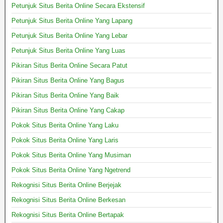
Petunjuk Situs Berita Online Secara Ekstensif
Petunjuk Situs Berita Online Yang Lapang
Petunjuk Situs Berita Online Yang Lebar
Petunjuk Situs Berita Online Yang Luas
Pikiran Situs Berita Online Secara Patut
Pikiran Situs Berita Online Yang Bagus
Pikiran Situs Berita Online Yang Baik
Pikiran Situs Berita Online Yang Cakap
Pokok Situs Berita Online Yang Laku
Pokok Situs Berita Online Yang Laris
Pokok Situs Berita Online Yang Musiman
Pokok Situs Berita Online Yang Ngetrend
Rekognisi Situs Berita Online Berjejak
Rekognisi Situs Berita Online Berkesan
Rekognisi Situs Berita Online Bertapak