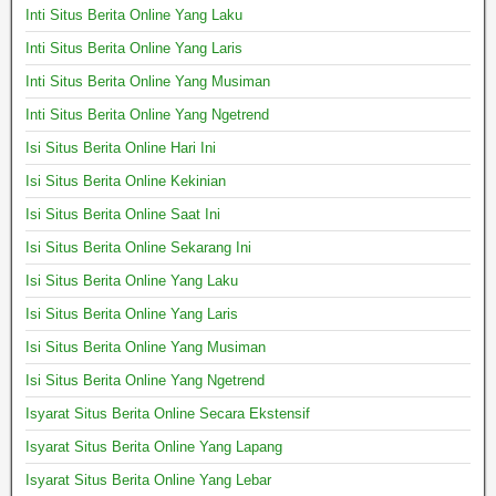
Inti Situs Berita Online Yang Laku
Inti Situs Berita Online Yang Laris
Inti Situs Berita Online Yang Musiman
Inti Situs Berita Online Yang Ngetrend
Isi Situs Berita Online Hari Ini
Isi Situs Berita Online Kekinian
Isi Situs Berita Online Saat Ini
Isi Situs Berita Online Sekarang Ini
Isi Situs Berita Online Yang Laku
Isi Situs Berita Online Yang Laris
Isi Situs Berita Online Yang Musiman
Isi Situs Berita Online Yang Ngetrend
Isyarat Situs Berita Online Secara Ekstensif
Isyarat Situs Berita Online Yang Lapang
Isyarat Situs Berita Online Yang Lebar