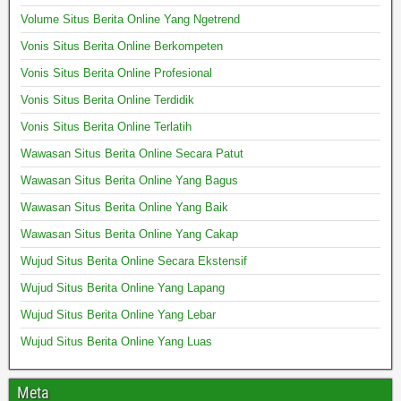
Volume Situs Berita Online Yang Ngetrend
Vonis Situs Berita Online Berkompeten
Vonis Situs Berita Online Profesional
Vonis Situs Berita Online Terdidik
Vonis Situs Berita Online Terlatih
Wawasan Situs Berita Online Secara Patut
Wawasan Situs Berita Online Yang Bagus
Wawasan Situs Berita Online Yang Baik
Wawasan Situs Berita Online Yang Cakap
Wujud Situs Berita Online Secara Ekstensif
Wujud Situs Berita Online Yang Lapang
Wujud Situs Berita Online Yang Lebar
Wujud Situs Berita Online Yang Luas
Meta