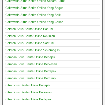
Cakrawala Situs Berita Online Secara Patut
Cakrawala Situs Berita Online Yang Bagus
Cakrawala Situs Berita Online Yang Baik
Cakrawala Situs Berita Online Yang Cakap
Celoteh Situs Berita Online Hari Ini
Celoteh Situs Berita Online Kekinian
Celoteh Situs Berita Online Saat Ini
Celoteh Situs Berita Online Sekarang Ini
Cerapan Situs Berita Online Berjejak
Cerapan Situs Berita Online Berkesan
Cerapan Situs Berita Online Bertapak
Cerapan Situs Berita Online Bertumpu
Citra Situs Berita Online Berjejak
Citra Situs Berita Online Berkesan
Citra Situs Berita Online Bertapak