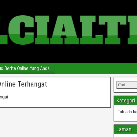
s Berita Online Yang Andal
Online Terhangat
ngat
Kategori
Tak ada ka
Laman