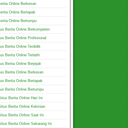
Berita Online Berkesan
Berita Online Bertapak
Berita Online Bertumpu
itus Berita Online Berkompeten
tus Berita Online Profesional
tus Berita Online Terdidik
tus Berita Online Terlatih
us Berita Online Berjejak
tus Berita Online Berkesan
tus Berita Online Bertapak
tus Berita Online Bertumpu
itus Berita Online Hari Ini
Situs Berita Online Kekinian
itus Berita Online Saat Ini
Situs Berita Online Sekarang Ini