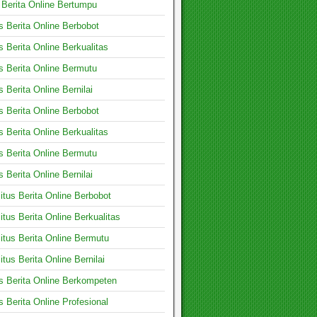
s Berita Online Bertumpu
s Berita Online Berbobot
s Berita Online Berkualitas
s Berita Online Bermutu
 Berita Online Bernilai
s Berita Online Berbobot
s Berita Online Berkualitas
s Berita Online Bermutu
 Berita Online Bernilai
itus Berita Online Berbobot
itus Berita Online Berkualitas
itus Berita Online Bermutu
tus Berita Online Bernilai
us Berita Online Berkompeten
s Berita Online Profesional