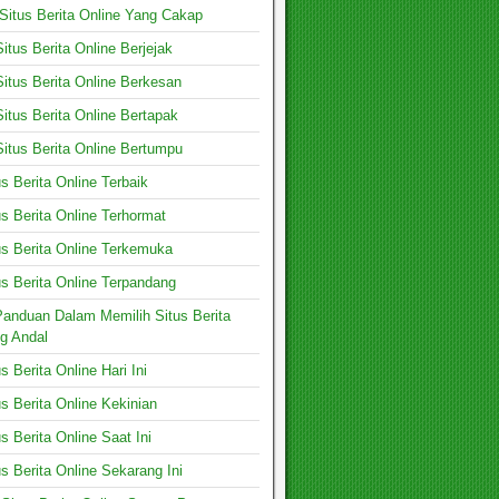
itus Berita Online Yang Cakap
itus Berita Online Berjejak
Situs Berita Online Berkesan
Situs Berita Online Bertapak
Situs Berita Online Bertumpu
s Berita Online Terbaik
s Berita Online Terhormat
s Berita Online Terkemuka
s Berita Online Terpandang
Panduan Dalam Memilih Situs Berita
g Andal
s Berita Online Hari Ini
us Berita Online Kekinian
s Berita Online Saat Ini
us Berita Online Sekarang Ini