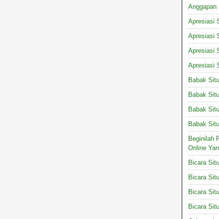
Anggapan S
Apresiasi S
Apresiasi 
Apresiasi 
Apresiasi 
Babak Situ
Babak Situ
Babak Situ
Babak Situ
Beginilah 
Online Yan
Bicara Situ
Bicara Sit
Bicara Situ
Bicara Sit