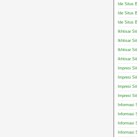
Ide Situs 
Ide Situs 
Ide Situs 
Ikhtisar S
Ikhtisar Si
Ikhtisar Si
Ikhtisar Si
Impresi Sit
Impresi Si
Impresi Si
Impresi Si
Informasi S
Informasi 
Informasi S
Informasi 