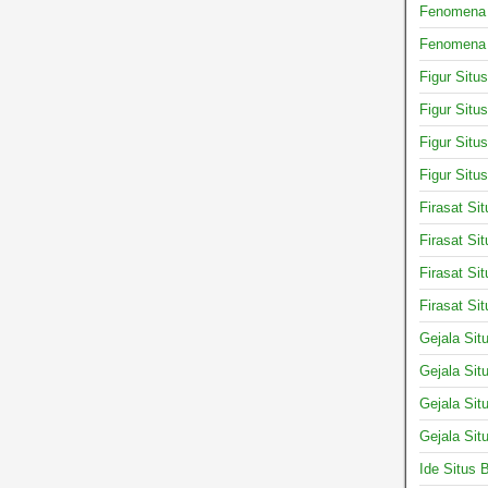
Fenomena S
Fenomena S
Figur Situ
Figur Situs
Figur Situ
Figur Situs
Firasat Si
Firasat Si
Firasat Si
Firasat Si
Gejala Sit
Gejala Sit
Gejala Sit
Gejala Sit
Ide Situs B