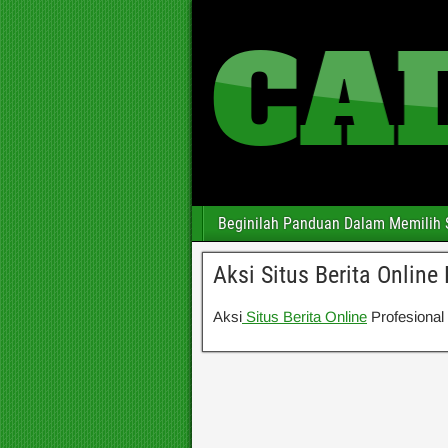
Beginilah Panduan Dalam Memilih S
Aksi Situs Berita Online
Aksi
Situs Berita Online
Profesional