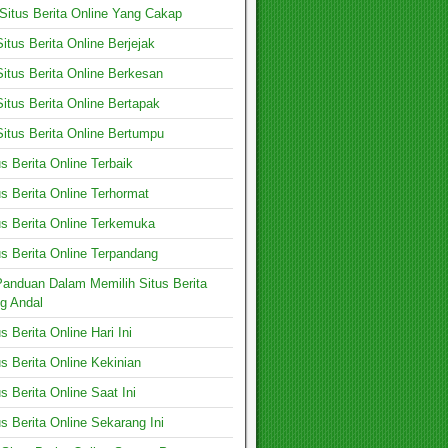
itus Berita Online Yang Cakap
itus Berita Online Berjejak
Situs Berita Online Berkesan
Situs Berita Online Bertapak
Situs Berita Online Bertumpu
s Berita Online Terbaik
s Berita Online Terhormat
s Berita Online Terkemuka
s Berita Online Terpandang
Panduan Dalam Memilih Situs Berita
g Andal
s Berita Online Hari Ini
us Berita Online Kekinian
s Berita Online Saat Ini
us Berita Online Sekarang Ini