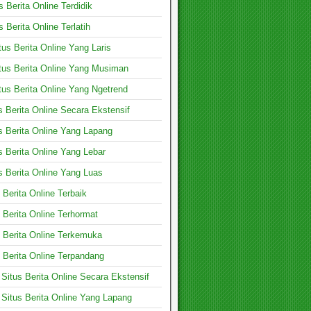
s Berita Online Terdidik
s Berita Online Terlatih
tus Berita Online Yang Laris
tus Berita Online Yang Musiman
tus Berita Online Yang Ngetrend
s Berita Online Secara Ekstensif
s Berita Online Yang Lapang
s Berita Online Yang Lebar
s Berita Online Yang Luas
 Berita Online Terbaik
 Berita Online Terhormat
 Berita Online Terkemuka
 Berita Online Terpandang
itus Berita Online Secara Ekstensif
itus Berita Online Yang Lapang