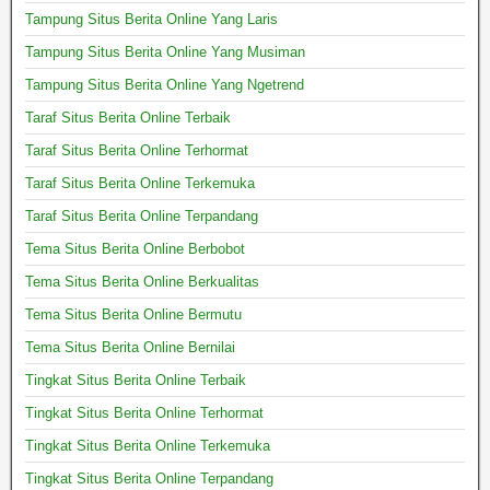
Tampung Situs Berita Online Yang Laris
Tampung Situs Berita Online Yang Musiman
Tampung Situs Berita Online Yang Ngetrend
Taraf Situs Berita Online Terbaik
Taraf Situs Berita Online Terhormat
Taraf Situs Berita Online Terkemuka
Taraf Situs Berita Online Terpandang
Tema Situs Berita Online Berbobot
Tema Situs Berita Online Berkualitas
Tema Situs Berita Online Bermutu
Tema Situs Berita Online Bernilai
Tingkat Situs Berita Online Terbaik
Tingkat Situs Berita Online Terhormat
Tingkat Situs Berita Online Terkemuka
Tingkat Situs Berita Online Terpandang