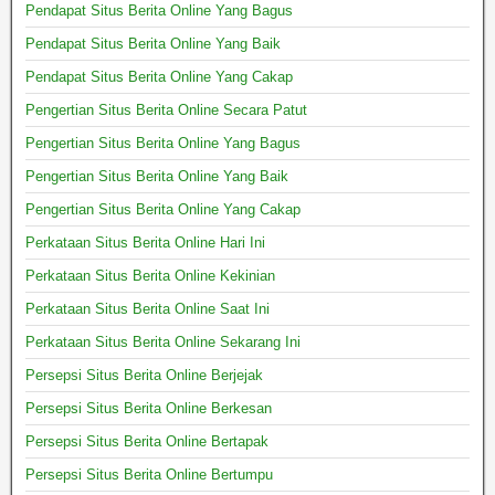
Pendapat Situs Berita Online Yang Bagus
Pendapat Situs Berita Online Yang Baik
Pendapat Situs Berita Online Yang Cakap
Pengertian Situs Berita Online Secara Patut
Pengertian Situs Berita Online Yang Bagus
Pengertian Situs Berita Online Yang Baik
Pengertian Situs Berita Online Yang Cakap
Perkataan Situs Berita Online Hari Ini
Perkataan Situs Berita Online Kekinian
Perkataan Situs Berita Online Saat Ini
Perkataan Situs Berita Online Sekarang Ini
Persepsi Situs Berita Online Berjejak
Persepsi Situs Berita Online Berkesan
Persepsi Situs Berita Online Bertapak
Persepsi Situs Berita Online Bertumpu