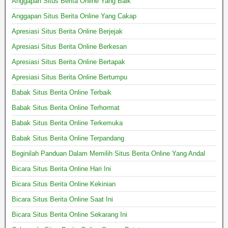
Anggapan Situs Berita Online Yang Baik
Anggapan Situs Berita Online Yang Cakap
Apresiasi Situs Berita Online Berjejak
Apresiasi Situs Berita Online Berkesan
Apresiasi Situs Berita Online Bertapak
Apresiasi Situs Berita Online Bertumpu
Babak Situs Berita Online Terbaik
Babak Situs Berita Online Terhormat
Babak Situs Berita Online Terkemuka
Babak Situs Berita Online Terpandang
Beginilah Panduan Dalam Memilih Situs Berita Online Yang Andal
Bicara Situs Berita Online Hari Ini
Bicara Situs Berita Online Kekinian
Bicara Situs Berita Online Saat Ini
Bicara Situs Berita Online Sekarang Ini