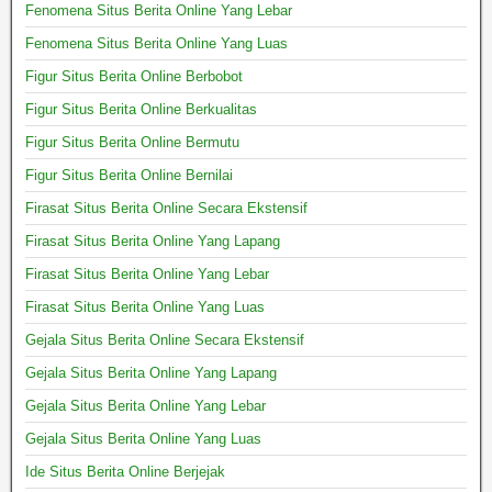
Fenomena Situs Berita Online Yang Lebar
Fenomena Situs Berita Online Yang Luas
Figur Situs Berita Online Berbobot
Figur Situs Berita Online Berkualitas
Figur Situs Berita Online Bermutu
Figur Situs Berita Online Bernilai
Firasat Situs Berita Online Secara Ekstensif
Firasat Situs Berita Online Yang Lapang
Firasat Situs Berita Online Yang Lebar
Firasat Situs Berita Online Yang Luas
Gejala Situs Berita Online Secara Ekstensif
Gejala Situs Berita Online Yang Lapang
Gejala Situs Berita Online Yang Lebar
Gejala Situs Berita Online Yang Luas
Ide Situs Berita Online Berjejak