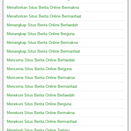
Menafsirkan Situs Berita Online Bermakna
Menafsirkan Situs Berita Online Bermanfaat
Menangkap Situs Berita Online Berfaedah
Menangkap Situs Berita Online Berguna
Menangkap Situs Berita Online Bermakna
Menangkap Situs Berita Online Bermanfaat
Mencerna Situs Berita Online Berfaedah
Mencerna Situs Berita Online Berguna
Mencerna Situs Berita Online Bermakna
Mencerna Situs Berita Online Bermanfaat
Menekuni Situs Berita Online Berfaedah
Menekuni Situs Berita Online Berguna
Menekuni Situs Berita Online Bermakna
Menekuni Situs Berita Online Bermanfaat
Menelaah Situs Berita Online Terbaru