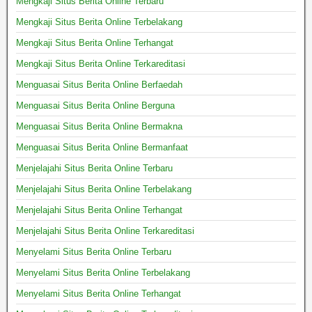
Mengkaji Situs Berita Online Terbaru
Mengkaji Situs Berita Online Terbelakang
Mengkaji Situs Berita Online Terhangat
Mengkaji Situs Berita Online Terkareditasi
Menguasai Situs Berita Online Berfaedah
Menguasai Situs Berita Online Berguna
Menguasai Situs Berita Online Bermakna
Menguasai Situs Berita Online Bermanfaat
Menjelajahi Situs Berita Online Terbaru
Menjelajahi Situs Berita Online Terbelakang
Menjelajahi Situs Berita Online Terhangat
Menjelajahi Situs Berita Online Terkareditasi
Menyelami Situs Berita Online Terbaru
Menyelami Situs Berita Online Terbelakang
Menyelami Situs Berita Online Terhangat