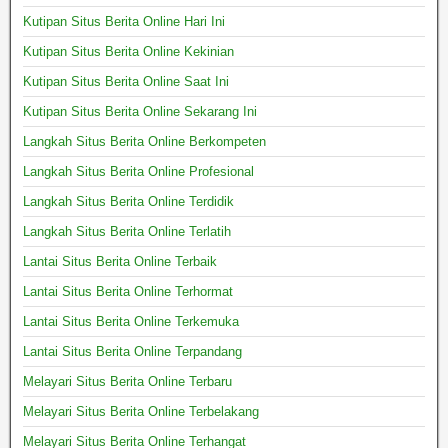
Kutipan Situs Berita Online Hari Ini
Kutipan Situs Berita Online Kekinian
Kutipan Situs Berita Online Saat Ini
Kutipan Situs Berita Online Sekarang Ini
Langkah Situs Berita Online Berkompeten
Langkah Situs Berita Online Profesional
Langkah Situs Berita Online Terdidik
Langkah Situs Berita Online Terlatih
Lantai Situs Berita Online Terbaik
Lantai Situs Berita Online Terhormat
Lantai Situs Berita Online Terkemuka
Lantai Situs Berita Online Terpandang
Melayari Situs Berita Online Terbaru
Melayari Situs Berita Online Terbelakang
Melayari Situs Berita Online Terhangat