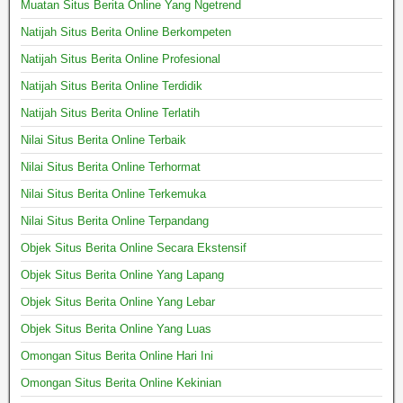
Muatan Situs Berita Online Yang Ngetrend
Natijah Situs Berita Online Berkompeten
Natijah Situs Berita Online Profesional
Natijah Situs Berita Online Terdidik
Natijah Situs Berita Online Terlatih
Nilai Situs Berita Online Terbaik
Nilai Situs Berita Online Terhormat
Nilai Situs Berita Online Terkemuka
Nilai Situs Berita Online Terpandang
Objek Situs Berita Online Secara Ekstensif
Objek Situs Berita Online Yang Lapang
Objek Situs Berita Online Yang Lebar
Objek Situs Berita Online Yang Luas
Omongan Situs Berita Online Hari Ini
Omongan Situs Berita Online Kekinian