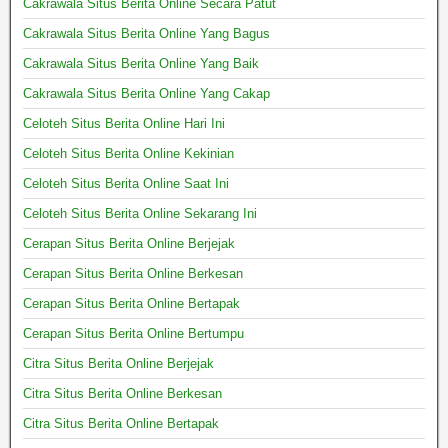
Cakrawala Situs Berita Online Secara Patut
Cakrawala Situs Berita Online Yang Bagus
Cakrawala Situs Berita Online Yang Baik
Cakrawala Situs Berita Online Yang Cakap
Celoteh Situs Berita Online Hari Ini
Celoteh Situs Berita Online Kekinian
Celoteh Situs Berita Online Saat Ini
Celoteh Situs Berita Online Sekarang Ini
Cerapan Situs Berita Online Berjejak
Cerapan Situs Berita Online Berkesan
Cerapan Situs Berita Online Bertapak
Cerapan Situs Berita Online Bertumpu
Citra Situs Berita Online Berjejak
Citra Situs Berita Online Berkesan
Citra Situs Berita Online Bertapak