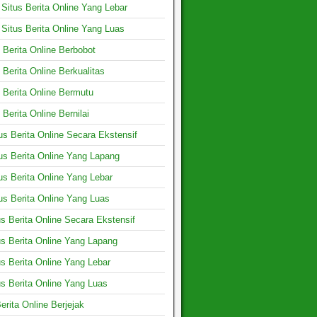
itus Berita Online Yang Lebar
itus Berita Online Yang Luas
s Berita Online Berbobot
 Berita Online Berkualitas
s Berita Online Bermutu
 Berita Online Bernilai
tus Berita Online Secara Ekstensif
tus Berita Online Yang Lapang
tus Berita Online Yang Lebar
tus Berita Online Yang Luas
us Berita Online Secara Ekstensif
us Berita Online Yang Lapang
us Berita Online Yang Lebar
us Berita Online Yang Luas
erita Online Berjejak