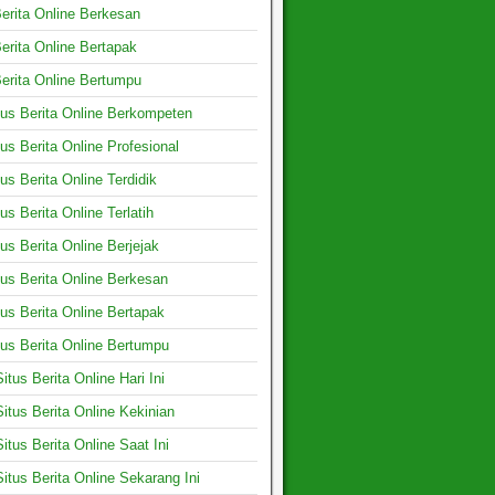
Berita Online Berkesan
Berita Online Bertapak
Berita Online Bertumpu
itus Berita Online Berkompeten
tus Berita Online Profesional
tus Berita Online Terdidik
tus Berita Online Terlatih
us Berita Online Berjejak
tus Berita Online Berkesan
tus Berita Online Bertapak
tus Berita Online Bertumpu
itus Berita Online Hari Ini
Situs Berita Online Kekinian
itus Berita Online Saat Ini
Situs Berita Online Sekarang Ini