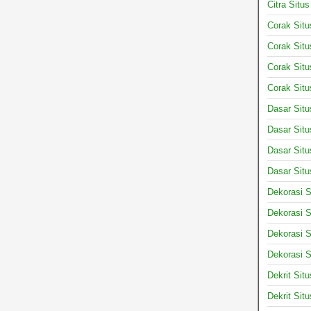
Citra Situ
Corak Situ
Corak Situ
Corak Situ
Corak Situs
Dasar Situ
Dasar Situ
Dasar Situ
Dasar Situs
Dekorasi S
Dekorasi S
Dekorasi S
Dekorasi Si
Dekrit Sit
Dekrit Situ