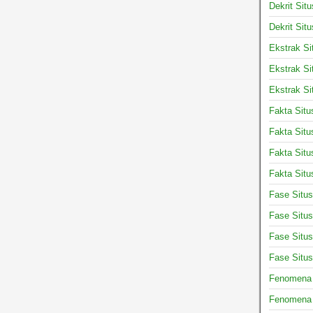
Dekrit Situ
Dekrit Situ
Ekstrak Si
Ekstrak Si
Ekstrak Si
Fakta Situ
Fakta Situ
Fakta Situ
Fakta Situ
Fase Situs
Fase Situs
Fase Situs
Fase Situs
Fenomena S
Fenomena S