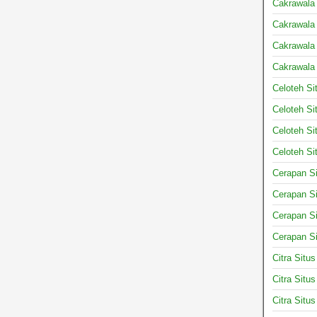
Cakrawala 
Cakrawala 
Cakrawala 
Cakrawala 
Celoteh Sit
Celoteh Si
Celoteh Sit
Celoteh Si
Cerapan Si
Cerapan Si
Cerapan Si
Cerapan Si
Citra Situs
Citra Situ
Citra Situs