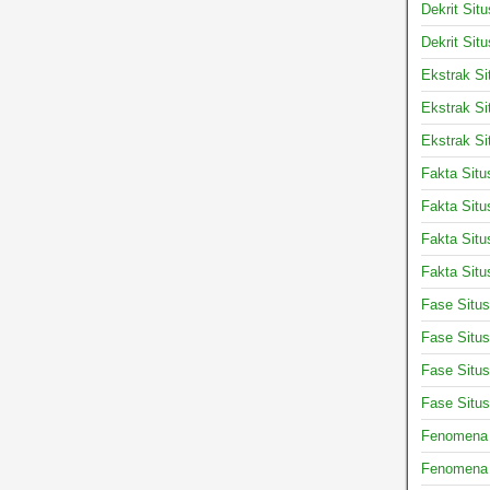
Dekrit Situ
Dekrit Situ
Ekstrak Si
Ekstrak Si
Ekstrak Si
Fakta Situ
Fakta Situ
Fakta Situ
Fakta Situ
Fase Situs
Fase Situs
Fase Situs
Fase Situs
Fenomena S
Fenomena S