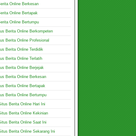
Berita Online Berkesan
Berita Online Bertapak
Berita Online Bertumpu
itus Berita Online Berkompeten
tus Berita Online Profesional
tus Berita Online Terdidik
tus Berita Online Terlatih
us Berita Online Berjejak
tus Berita Online Berkesan
tus Berita Online Bertapak
tus Berita Online Bertumpu
itus Berita Online Hari Ini
Situs Berita Online Kekinian
itus Berita Online Saat Ini
Situs Berita Online Sekarang Ini