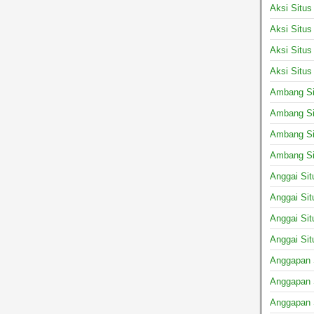
Aksi Situs
Aksi Situs
Aksi Situs 
Aksi Situs 
Ambang Sit
Ambang Sit
Ambang Si
Ambang Sit
Anggai Sit
Anggai Sit
Anggai Sit
Anggai Sit
Anggapan S
Anggapan S
Anggapan S