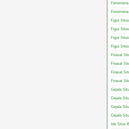
Fenomena S
Fenomena S
Figur Situ
Figur Situs
Figur Situ
Figur Situs
Firasat Si
Firasat Si
Firasat Si
Firasat Si
Gejala Sit
Gejala Sit
Gejala Sit
Gejala Sit
Ide Situs B