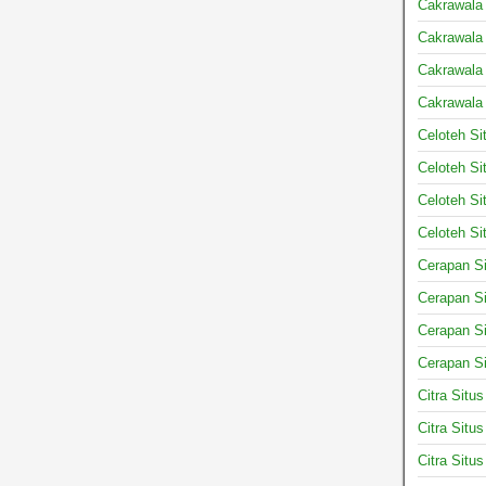
Cakrawala 
Cakrawala 
Cakrawala 
Cakrawala 
Celoteh Sit
Celoteh Si
Celoteh Sit
Celoteh Si
Cerapan Si
Cerapan Si
Cerapan Si
Cerapan Si
Citra Situs
Citra Situ
Citra Situs