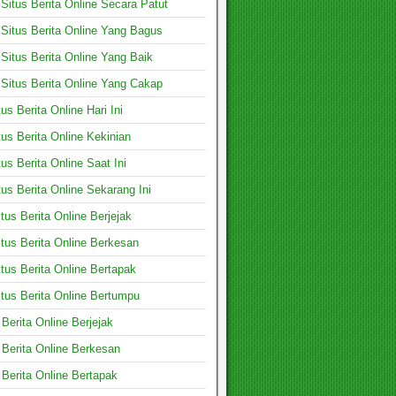
Situs Berita Online Secara Patut
Situs Berita Online Yang Bagus
Situs Berita Online Yang Baik
Situs Berita Online Yang Cakap
us Berita Online Hari Ini
tus Berita Online Kekinian
us Berita Online Saat Ini
tus Berita Online Sekarang Ini
tus Berita Online Berjejak
tus Berita Online Berkesan
tus Berita Online Bertapak
tus Berita Online Bertumpu
 Berita Online Berjejak
s Berita Online Berkesan
 Berita Online Bertapak