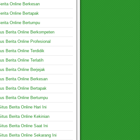
Berita Online Berkesan
Berita Online Bertapak
Berita Online Bertumpu
itus Berita Online Berkompeten
tus Berita Online Profesional
tus Berita Online Terdidik
tus Berita Online Terlatih
us Berita Online Berjejak
tus Berita Online Berkesan
tus Berita Online Bertapak
tus Berita Online Bertumpu
itus Berita Online Hari Ini
Situs Berita Online Kekinian
itus Berita Online Saat Ini
Situs Berita Online Sekarang Ini