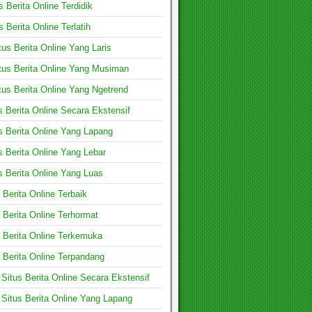
s Berita Online Terdidik
s Berita Online Terlatih
tus Berita Online Yang Laris
tus Berita Online Yang Musiman
tus Berita Online Yang Ngetrend
s Berita Online Secara Ekstensif
s Berita Online Yang Lapang
s Berita Online Yang Lebar
s Berita Online Yang Luas
 Berita Online Terbaik
 Berita Online Terhormat
 Berita Online Terkemuka
 Berita Online Terpandang
itus Berita Online Secara Ekstensif
itus Berita Online Yang Lapang