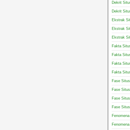
Dekrit Situ
Dekrit Situ
Ekstrak Si
Ekstrak Si
Ekstrak Si
Fakta Situ
Fakta Situ
Fakta Situ
Fakta Situ
Fase Situs
Fase Situs
Fase Situs
Fase Situs
Fenomena S
Fenomena S