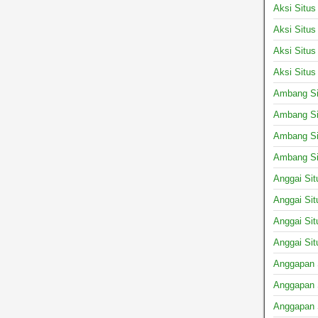
Aksi Situs
Aksi Situs
Aksi Situs 
Aksi Situs 
Ambang Sit
Ambang Sit
Ambang Si
Ambang Sit
Anggai Sit
Anggai Sit
Anggai Sit
Anggai Sit
Anggapan S
Anggapan S
Anggapan S