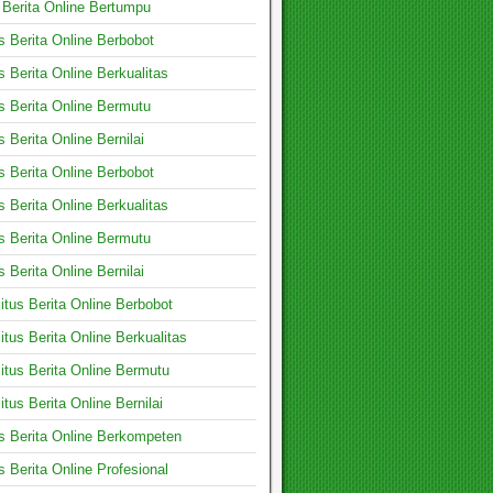
s Berita Online Bertumpu
s Berita Online Berbobot
s Berita Online Berkualitas
s Berita Online Bermutu
 Berita Online Bernilai
s Berita Online Berbobot
s Berita Online Berkualitas
s Berita Online Bermutu
 Berita Online Bernilai
itus Berita Online Berbobot
itus Berita Online Berkualitas
itus Berita Online Bermutu
tus Berita Online Bernilai
us Berita Online Berkompeten
s Berita Online Profesional