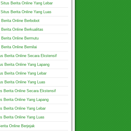
itus Berita Online Yang Lebar
itus Berita Online Yang Luas
s Berita Online Berbobot
 Berita Online Berkualitas
s Berita Online Bermutu
 Berita Online Bernilai
tus Berita Online Secara Ekstensif
tus Berita Online Yang Lapang
tus Berita Online Yang Lebar
tus Berita Online Yang Luas
us Berita Online Secara Ekstensif
us Berita Online Yang Lapang
us Berita Online Yang Lebar
us Berita Online Yang Luas
erita Online Berjejak