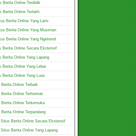
s Berita Online Terdidik
s Berita Online Terlatih
tus Berita Online Yang Laris
tus Berita Online Yang Musiman
tus Berita Online Yang Ngetrend
s Berita Online Secara Ekstensif
s Berita Online Yang Lapang
s Berita Online Yang Lebar
s Berita Online Yang Luas
 Berita Online Terbaik
 Berita Online Terhormat
 Berita Online Terkemuka
 Berita Online Terpandang
itus Berita Online Secara Ekstensif
itus Berita Online Yang Lapang