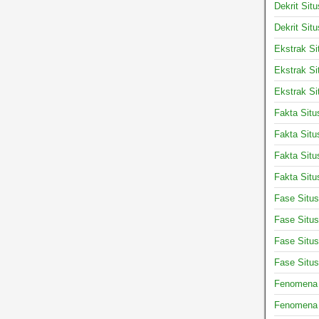
Dekrit Situ
Dekrit Situ
Ekstrak Si
Ekstrak Si
Ekstrak Si
Fakta Situ
Fakta Situ
Fakta Situ
Fakta Situ
Fase Situs
Fase Situs
Fase Situs
Fase Situs
Fenomena S
Fenomena S