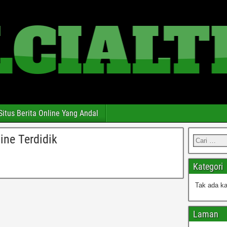
itus Berita Online Yang Andal
ine Terdidik
Kategori
Tak ada ka
Laman