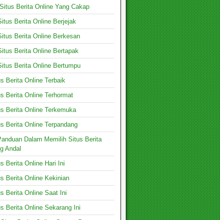
itus Berita Online Yang Cakap
itus Berita Online Berjejak
Situs Berita Online Berkesan
Situs Berita Online Bertapak
Situs Berita Online Bertumpu
s Berita Online Terbaik
s Berita Online Terhormat
s Berita Online Terkemuka
s Berita Online Terpandang
Panduan Dalam Memilih Situs Berita
g Andal
s Berita Online Hari Ini
us Berita Online Kekinian
s Berita Online Saat Ini
us Berita Online Sekarang Ini