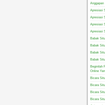
Anggapan S
Apresiasi S
Apresiasi 
Apresiasi 
Apresiasi 
Babak Situ
Babak Situ
Babak Situ
Babak Situ
Beginilah 
Online Yan
Bicara Situ
Bicara Sit
Bicara Situ
Bicara Sit