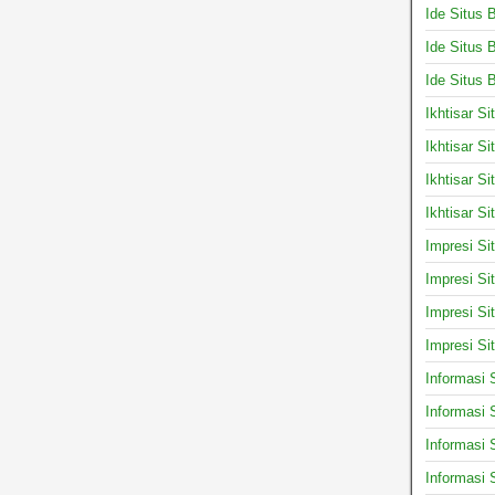
Ide Situs 
Ide Situs 
Ide Situs 
Ikhtisar S
Ikhtisar Si
Ikhtisar Si
Ikhtisar Si
Impresi Sit
Impresi Si
Impresi Si
Impresi Si
Informasi S
Informasi 
Informasi S
Informasi 