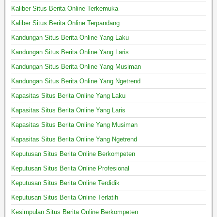
Kaliber Situs Berita Online Terkemuka
Kaliber Situs Berita Online Terpandang
Kandungan Situs Berita Online Yang Laku
Kandungan Situs Berita Online Yang Laris
Kandungan Situs Berita Online Yang Musiman
Kandungan Situs Berita Online Yang Ngetrend
Kapasitas Situs Berita Online Yang Laku
Kapasitas Situs Berita Online Yang Laris
Kapasitas Situs Berita Online Yang Musiman
Kapasitas Situs Berita Online Yang Ngetrend
Keputusan Situs Berita Online Berkompeten
Keputusan Situs Berita Online Profesional
Keputusan Situs Berita Online Terdidik
Keputusan Situs Berita Online Terlatih
Kesimpulan Situs Berita Online Berkompeten