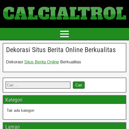
Dekorasi Situs Berita Online Berkualitas
Dekorasi
Situs Berita Online
Berkualitas
Kategori
Tak ada kategori
Laman