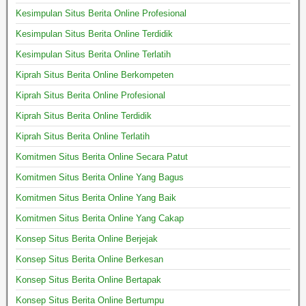
Kesimpulan Situs Berita Online Profesional
Kesimpulan Situs Berita Online Terdidik
Kesimpulan Situs Berita Online Terlatih
Kiprah Situs Berita Online Berkompeten
Kiprah Situs Berita Online Profesional
Kiprah Situs Berita Online Terdidik
Kiprah Situs Berita Online Terlatih
Komitmen Situs Berita Online Secara Patut
Komitmen Situs Berita Online Yang Bagus
Komitmen Situs Berita Online Yang Baik
Komitmen Situs Berita Online Yang Cakap
Konsep Situs Berita Online Berjejak
Konsep Situs Berita Online Berkesan
Konsep Situs Berita Online Bertapak
Konsep Situs Berita Online Bertumpu