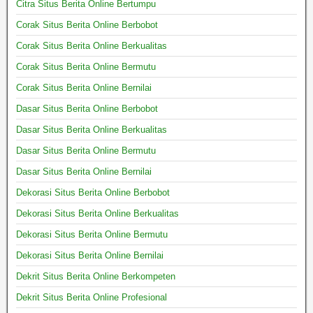
Citra Situs Berita Online Bertumpu
Corak Situs Berita Online Berbobot
Corak Situs Berita Online Berkualitas
Corak Situs Berita Online Bermutu
Corak Situs Berita Online Bernilai
Dasar Situs Berita Online Berbobot
Dasar Situs Berita Online Berkualitas
Dasar Situs Berita Online Bermutu
Dasar Situs Berita Online Bernilai
Dekorasi Situs Berita Online Berbobot
Dekorasi Situs Berita Online Berkualitas
Dekorasi Situs Berita Online Bermutu
Dekorasi Situs Berita Online Bernilai
Dekrit Situs Berita Online Berkompeten
Dekrit Situs Berita Online Profesional