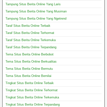
Tampung Situs Berita Online Yang Laris
Tampung Situs Berita Online Yang Musiman
Tampung Situs Berita Online Yang Ngetrend
Taraf Situs Berita Online Terbaik
Taraf Situs Berita Online Terhormat
Taraf Situs Berita Online Terkemuka
Taraf Situs Berita Online Terpandang
Tema Situs Berita Online Berbobot
Tema Situs Berita Online Berkualitas
Tema Situs Berita Online Bermutu
Tema Situs Berita Online Bernilai
Tingkat Situs Berita Online Terbaik
Tingkat Situs Berita Online Terhormat
Tingkat Situs Berita Online Terkemuka
Tingkat Situs Berita Online Terpandang