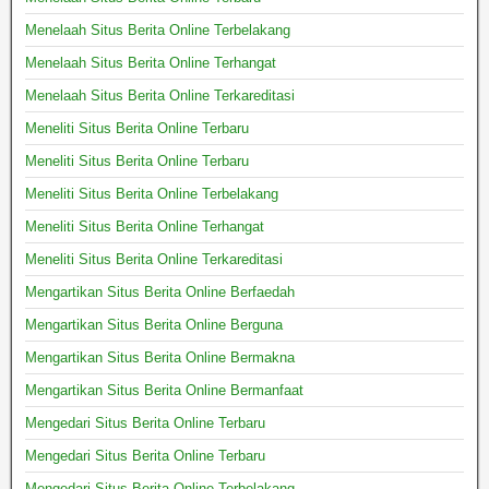
Menelaah Situs Berita Online Terbelakang
Menelaah Situs Berita Online Terhangat
Menelaah Situs Berita Online Terkareditasi
Meneliti Situs Berita Online Terbaru
Meneliti Situs Berita Online Terbaru
Meneliti Situs Berita Online Terbelakang
Meneliti Situs Berita Online Terhangat
Meneliti Situs Berita Online Terkareditasi
Mengartikan Situs Berita Online Berfaedah
Mengartikan Situs Berita Online Berguna
Mengartikan Situs Berita Online Bermakna
Mengartikan Situs Berita Online Bermanfaat
Mengedari Situs Berita Online Terbaru
Mengedari Situs Berita Online Terbaru
Mengedari Situs Berita Online Terbelakang