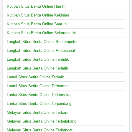
Kutipan Situs Berita Online Hari Ini
Kutipan Situs Berita Online Kekinian
Kutipan Situs Berita Online Saat Ini
Kutipan Situs Berita Online Sekarang Ini
Langkah Situs Berita Online Berkompeten
Langkah Situs Berita Online Profesional
Langkah Situs Berita Online Terdidik
Langkah Situs Berita Online Terlatih
Lantai Situs Berita Online Terbaik
Lantai Situs Berita Online Terhormat
Lantai Situs Berita Online Terkemuka
Lantai Situs Berita Online Terpandang
Melayari Situs Berita Online Terbaru
Melayari Situs Berita Online Terbelakang
Melayari Situs Berita Online Terhangat