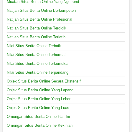
Muatan Situs Berita Online Yang Ngetrend
Natijah Situs Berita Online Berkompeten
Natijah Situs Berita Online Profesional
Natijah Situs Berita Online Terdidik
Natijah Situs Berita Online Terlatih
Nilai Situs Berita Online Terbaik
Nilai Situs Berita Online Terhormat
Nilai Situs Berita Online Terkemuka
Nilai Situs Berita Online Terpandang
Objek Situs Berita Online Secara Ekstensif
Objek Situs Berita Online Yang Lapang
Objek Situs Berita Online Yang Lebar
Objek Situs Berita Online Yang Luas
Omongan Situs Berita Online Hari Ini
Omongan Situs Berita Online Kekinian