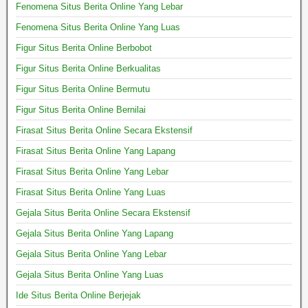
Fenomena Situs Berita Online Yang Lebar
Fenomena Situs Berita Online Yang Luas
Figur Situs Berita Online Berbobot
Figur Situs Berita Online Berkualitas
Figur Situs Berita Online Bermutu
Figur Situs Berita Online Bernilai
Firasat Situs Berita Online Secara Ekstensif
Firasat Situs Berita Online Yang Lapang
Firasat Situs Berita Online Yang Lebar
Firasat Situs Berita Online Yang Luas
Gejala Situs Berita Online Secara Ekstensif
Gejala Situs Berita Online Yang Lapang
Gejala Situs Berita Online Yang Lebar
Gejala Situs Berita Online Yang Luas
Ide Situs Berita Online Berjejak