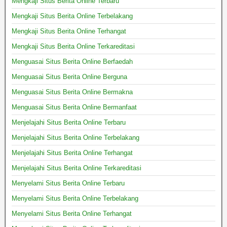
Mengkaji Situs Berita Online Terbaru
Mengkaji Situs Berita Online Terbelakang
Mengkaji Situs Berita Online Terhangat
Mengkaji Situs Berita Online Terkareditasi
Menguasai Situs Berita Online Berfaedah
Menguasai Situs Berita Online Berguna
Menguasai Situs Berita Online Bermakna
Menguasai Situs Berita Online Bermanfaat
Menjelajahi Situs Berita Online Terbaru
Menjelajahi Situs Berita Online Terbelakang
Menjelajahi Situs Berita Online Terhangat
Menjelajahi Situs Berita Online Terkareditasi
Menyelami Situs Berita Online Terbaru
Menyelami Situs Berita Online Terbelakang
Menyelami Situs Berita Online Terhangat