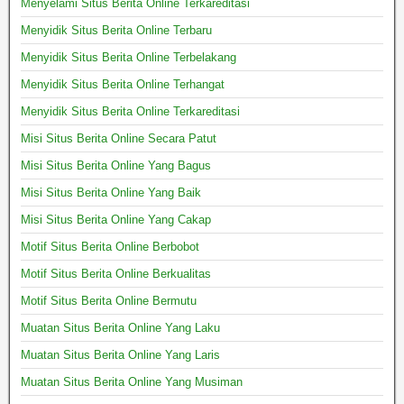
Menyelami Situs Berita Online Terkareditasi
Menyidik Situs Berita Online Terbaru
Menyidik Situs Berita Online Terbelakang
Menyidik Situs Berita Online Terhangat
Menyidik Situs Berita Online Terkareditasi
Misi Situs Berita Online Secara Patut
Misi Situs Berita Online Yang Bagus
Misi Situs Berita Online Yang Baik
Misi Situs Berita Online Yang Cakap
Motif Situs Berita Online Berbobot
Motif Situs Berita Online Berkualitas
Motif Situs Berita Online Bermutu
Muatan Situs Berita Online Yang Laku
Muatan Situs Berita Online Yang Laris
Muatan Situs Berita Online Yang Musiman