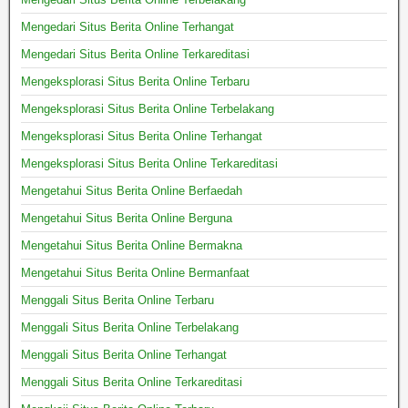
Mengedari Situs Berita Online Terhangat
Mengedari Situs Berita Online Terkareditasi
Mengeksplorasi Situs Berita Online Terbaru
Mengeksplorasi Situs Berita Online Terbelakang
Mengeksplorasi Situs Berita Online Terhangat
Mengeksplorasi Situs Berita Online Terkareditasi
Mengetahui Situs Berita Online Berfaedah
Mengetahui Situs Berita Online Berguna
Mengetahui Situs Berita Online Bermakna
Mengetahui Situs Berita Online Bermanfaat
Menggali Situs Berita Online Terbaru
Menggali Situs Berita Online Terbelakang
Menggali Situs Berita Online Terhangat
Menggali Situs Berita Online Terkareditasi