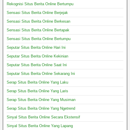
Rekognisi Situs Berita Online Bertumpu
Sensasi Situs Berita Online Berjejak
Sensasi Situs Berita Online Berkesan
Sensasi Situs Berita Online Bertapak
Sensasi Situs Berita Online Bertumpu
Seputar Situs Berita Online Hari Ini
Seputar Situs Berita Online Kekinian
Seputar Situs Berita Online Saat Ini
Seputar Situs Berita Online Sekarang Ini
Serap Situs Berita Online Yang Laku
Serap Situs Berita Online Yang Laris
Serap Situs Berita Online Yang Musiman
Serap Situs Berita Online Yang Ngetrend
Sinyal Situs Berita Online Secara Ekstensif
Sinyal Situs Berita Online Yang Lapang