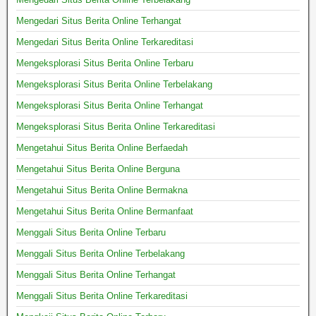
Mengedari Situs Berita Online Terhangat
Mengedari Situs Berita Online Terkareditasi
Mengeksplorasi Situs Berita Online Terbaru
Mengeksplorasi Situs Berita Online Terbelakang
Mengeksplorasi Situs Berita Online Terhangat
Mengeksplorasi Situs Berita Online Terkareditasi
Mengetahui Situs Berita Online Berfaedah
Mengetahui Situs Berita Online Berguna
Mengetahui Situs Berita Online Bermakna
Mengetahui Situs Berita Online Bermanfaat
Menggali Situs Berita Online Terbaru
Menggali Situs Berita Online Terbelakang
Menggali Situs Berita Online Terhangat
Menggali Situs Berita Online Terkareditasi