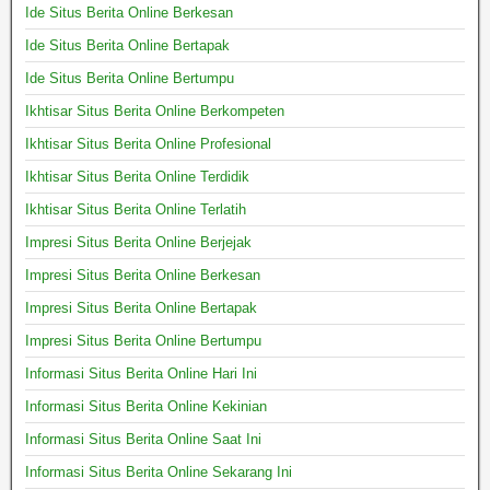
Ide Situs Berita Online Berkesan
Ide Situs Berita Online Bertapak
Ide Situs Berita Online Bertumpu
Ikhtisar Situs Berita Online Berkompeten
Ikhtisar Situs Berita Online Profesional
Ikhtisar Situs Berita Online Terdidik
Ikhtisar Situs Berita Online Terlatih
Impresi Situs Berita Online Berjejak
Impresi Situs Berita Online Berkesan
Impresi Situs Berita Online Bertapak
Impresi Situs Berita Online Bertumpu
Informasi Situs Berita Online Hari Ini
Informasi Situs Berita Online Kekinian
Informasi Situs Berita Online Saat Ini
Informasi Situs Berita Online Sekarang Ini