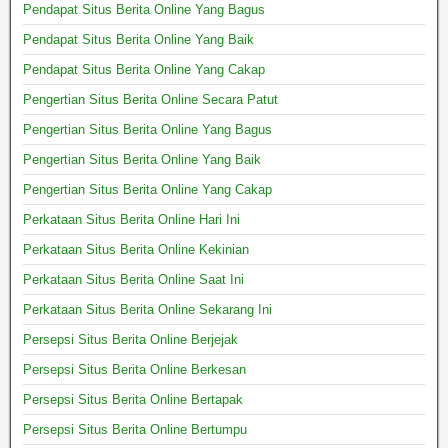
Pendapat Situs Berita Online Yang Bagus
Pendapat Situs Berita Online Yang Baik
Pendapat Situs Berita Online Yang Cakap
Pengertian Situs Berita Online Secara Patut
Pengertian Situs Berita Online Yang Bagus
Pengertian Situs Berita Online Yang Baik
Pengertian Situs Berita Online Yang Cakap
Perkataan Situs Berita Online Hari Ini
Perkataan Situs Berita Online Kekinian
Perkataan Situs Berita Online Saat Ini
Perkataan Situs Berita Online Sekarang Ini
Persepsi Situs Berita Online Berjejak
Persepsi Situs Berita Online Berkesan
Persepsi Situs Berita Online Bertapak
Persepsi Situs Berita Online Bertumpu