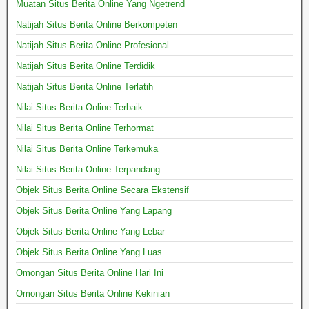
Muatan Situs Berita Online Yang Ngetrend
Natijah Situs Berita Online Berkompeten
Natijah Situs Berita Online Profesional
Natijah Situs Berita Online Terdidik
Natijah Situs Berita Online Terlatih
Nilai Situs Berita Online Terbaik
Nilai Situs Berita Online Terhormat
Nilai Situs Berita Online Terkemuka
Nilai Situs Berita Online Terpandang
Objek Situs Berita Online Secara Ekstensif
Objek Situs Berita Online Yang Lapang
Objek Situs Berita Online Yang Lebar
Objek Situs Berita Online Yang Luas
Omongan Situs Berita Online Hari Ini
Omongan Situs Berita Online Kekinian