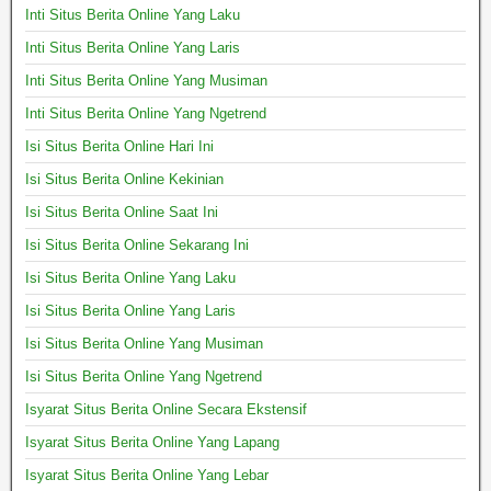
Inti Situs Berita Online Yang Laku
Inti Situs Berita Online Yang Laris
Inti Situs Berita Online Yang Musiman
Inti Situs Berita Online Yang Ngetrend
Isi Situs Berita Online Hari Ini
Isi Situs Berita Online Kekinian
Isi Situs Berita Online Saat Ini
Isi Situs Berita Online Sekarang Ini
Isi Situs Berita Online Yang Laku
Isi Situs Berita Online Yang Laris
Isi Situs Berita Online Yang Musiman
Isi Situs Berita Online Yang Ngetrend
Isyarat Situs Berita Online Secara Ekstensif
Isyarat Situs Berita Online Yang Lapang
Isyarat Situs Berita Online Yang Lebar