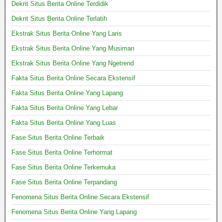
Dekrit Situs Berita Online Terdidik
Dekrit Situs Berita Online Terlatih
Ekstrak Situs Berita Online Yang Laris
Ekstrak Situs Berita Online Yang Musiman
Ekstrak Situs Berita Online Yang Ngetrend
Fakta Situs Berita Online Secara Ekstensif
Fakta Situs Berita Online Yang Lapang
Fakta Situs Berita Online Yang Lebar
Fakta Situs Berita Online Yang Luas
Fase Situs Berita Online Terbaik
Fase Situs Berita Online Terhormat
Fase Situs Berita Online Terkemuka
Fase Situs Berita Online Terpandang
Fenomena Situs Berita Online Secara Ekstensif
Fenomena Situs Berita Online Yang Lapang