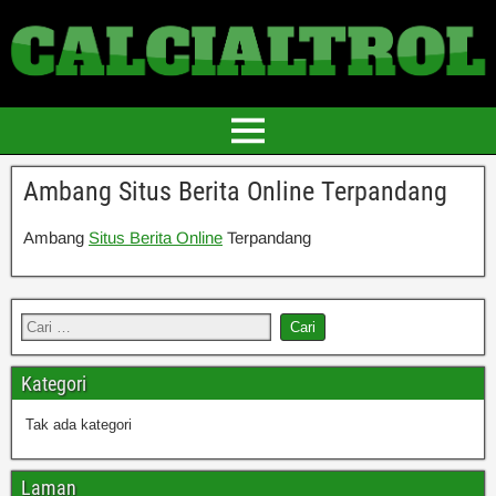
Ambang Situs Berita Online Terpandang
Ambang
Situs Berita Online
Terpandang
Kategori
Tak ada kategori
Laman