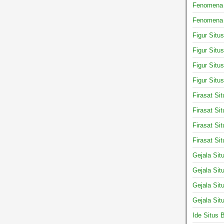
Fenomena S
Fenomena S
Figur Situ
Figur Situs
Figur Situ
Figur Situs
Firasat Si
Firasat Si
Firasat Si
Firasat Si
Gejala Sit
Gejala Sit
Gejala Sit
Gejala Sit
Ide Situs B