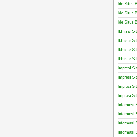
Ide Situs 
Ide Situs 
Ide Situs 
Ikhtisar S
Ikhtisar Si
Ikhtisar Si
Ikhtisar Si
Impresi Sit
Impresi Si
Impresi Si
Impresi Si
Informasi S
Informasi 
Informasi S
Informasi 