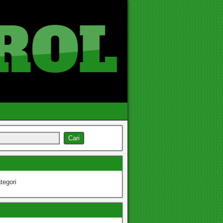
tegori