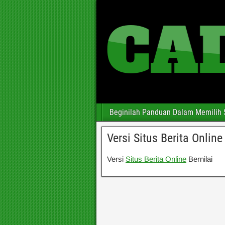
Beginilah Panduan Dalam Memilih S
Versi Situs Berita Online
Versi
Situs Berita Online
Bernilai