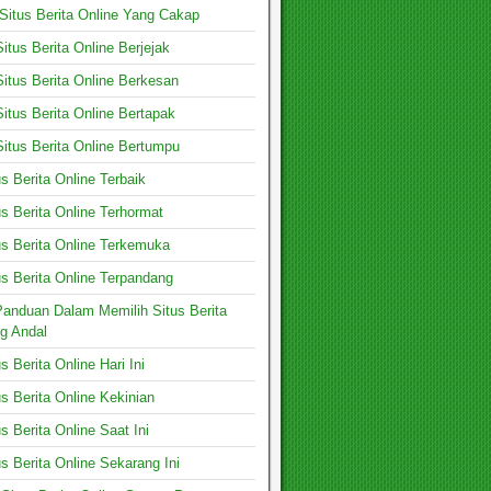
itus Berita Online Yang Cakap
itus Berita Online Berjejak
Situs Berita Online Berkesan
Situs Berita Online Bertapak
Situs Berita Online Bertumpu
s Berita Online Terbaik
s Berita Online Terhormat
s Berita Online Terkemuka
s Berita Online Terpandang
Panduan Dalam Memilih Situs Berita
g Andal
s Berita Online Hari Ini
us Berita Online Kekinian
s Berita Online Saat Ini
us Berita Online Sekarang Ini