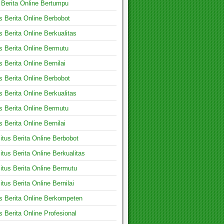
s Berita Online Bertumpu
s Berita Online Berbobot
s Berita Online Berkualitas
s Berita Online Bermutu
 Berita Online Bernilai
s Berita Online Berbobot
s Berita Online Berkualitas
s Berita Online Bermutu
 Berita Online Bernilai
itus Berita Online Berbobot
itus Berita Online Berkualitas
itus Berita Online Bermutu
tus Berita Online Bernilai
us Berita Online Berkompeten
s Berita Online Profesional