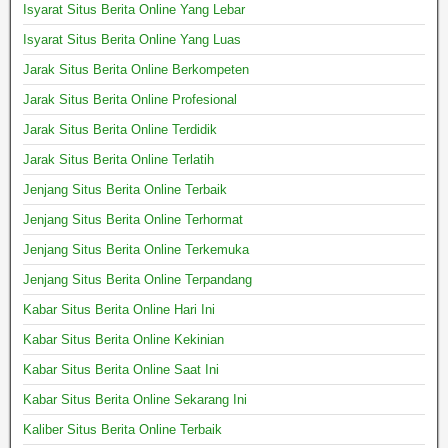
Isyarat Situs Berita Online Yang Lebar
Isyarat Situs Berita Online Yang Luas
Jarak Situs Berita Online Berkompeten
Jarak Situs Berita Online Profesional
Jarak Situs Berita Online Terdidik
Jarak Situs Berita Online Terlatih
Jenjang Situs Berita Online Terbaik
Jenjang Situs Berita Online Terhormat
Jenjang Situs Berita Online Terkemuka
Jenjang Situs Berita Online Terpandang
Kabar Situs Berita Online Hari Ini
Kabar Situs Berita Online Kekinian
Kabar Situs Berita Online Saat Ini
Kabar Situs Berita Online Sekarang Ini
Kaliber Situs Berita Online Terbaik