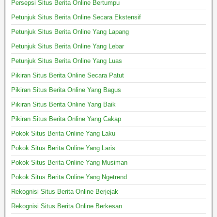
Persepsi Situs Berita Online Bertumpu
Petunjuk Situs Berita Online Secara Ekstensif
Petunjuk Situs Berita Online Yang Lapang
Petunjuk Situs Berita Online Yang Lebar
Petunjuk Situs Berita Online Yang Luas
Pikiran Situs Berita Online Secara Patut
Pikiran Situs Berita Online Yang Bagus
Pikiran Situs Berita Online Yang Baik
Pikiran Situs Berita Online Yang Cakap
Pokok Situs Berita Online Yang Laku
Pokok Situs Berita Online Yang Laris
Pokok Situs Berita Online Yang Musiman
Pokok Situs Berita Online Yang Ngetrend
Rekognisi Situs Berita Online Berjejak
Rekognisi Situs Berita Online Berkesan