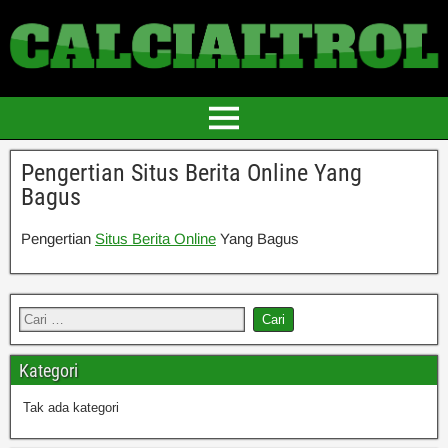
Pengertian Situs Berita Online Yang
Bagus
Pengertian
Situs Berita Online
Yang Bagus
Kategori
Tak ada kategori