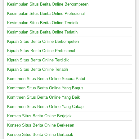
Kesimpulan Situs Berita Online Berkompeten
Kesimpulan Situs Berita Online Profesional
Kesimpulan Situs Berita Online Terdidik
Kesimpulan Situs Berita Online Terlatih
Kiprah Situs Berita Online Berkompeten
Kiprah Situs Berita Online Profesional
Kiprah Situs Berita Online Terdidik
Kiprah Situs Berita Online Terlatih
Komitmen Situs Berita Online Secara Patut
Komitmen Situs Berita Online Yang Bagus
Komitmen Situs Berita Online Yang Baik
Komitmen Situs Berita Online Yang Cakap
Konsep Situs Berita Online Berjejak
Konsep Situs Berita Online Berkesan
Konsep Situs Berita Online Bertapak