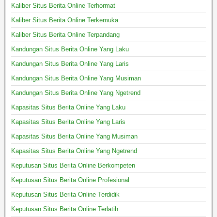
Kaliber Situs Berita Online Terhormat
Kaliber Situs Berita Online Terkemuka
Kaliber Situs Berita Online Terpandang
Kandungan Situs Berita Online Yang Laku
Kandungan Situs Berita Online Yang Laris
Kandungan Situs Berita Online Yang Musiman
Kandungan Situs Berita Online Yang Ngetrend
Kapasitas Situs Berita Online Yang Laku
Kapasitas Situs Berita Online Yang Laris
Kapasitas Situs Berita Online Yang Musiman
Kapasitas Situs Berita Online Yang Ngetrend
Keputusan Situs Berita Online Berkompeten
Keputusan Situs Berita Online Profesional
Keputusan Situs Berita Online Terdidik
Keputusan Situs Berita Online Terlatih