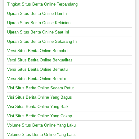
Tingkat Situs Berita Online Terpandang
Ujaran Situs Berita Online Hari Ini
Ujaran Situs Berita Online Kekinian
Ujaran Situs Berita Online Saat Ini
Ujaran Situs Berita Online Sekarang Ini
Versi Situs Berita Online Berbobot
Versi Situs Berita Online Berkualitas
Versi Situs Berita Online Bermutu
Versi Situs Berita Online Bernilai
Visi Situs Berita Online Secara Patut
Visi Situs Berita Online Yang Bagus
Visi Situs Berita Online Yang Baik
Visi Situs Berita Online Yang Cakap
Volume Situs Berita Online Yang Laku
Volume Situs Berita Online Yang Laris