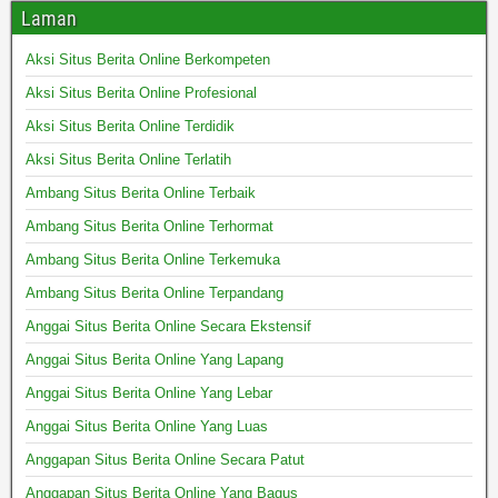
Laman
Aksi Situs Berita Online Berkompeten
Aksi Situs Berita Online Profesional
Aksi Situs Berita Online Terdidik
Aksi Situs Berita Online Terlatih
Ambang Situs Berita Online Terbaik
Ambang Situs Berita Online Terhormat
Ambang Situs Berita Online Terkemuka
Ambang Situs Berita Online Terpandang
Anggai Situs Berita Online Secara Ekstensif
Anggai Situs Berita Online Yang Lapang
Anggai Situs Berita Online Yang Lebar
Anggai Situs Berita Online Yang Luas
Anggapan Situs Berita Online Secara Patut
Anggapan Situs Berita Online Yang Bagus