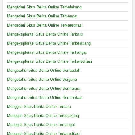
Mengedari Situs Berita Online Terbelakang
Mengedari Situs Berita Online Terhangat
Mengedari Situs Berita Online Terkareditasi
Mengeksplorasi Situs Berita Online Terbaru
Mengeksplorasi Situs Berita Online Terbelakang
Mengeksplorasi Situs Berita Online Terhangat
Mengeksplorasi Situs Berita Online Terkareditasi
Mengetahui Situs Berita Online Berfaedah
Mengetahui Situs Berita Online Berguna
Mengetahui Situs Berita Online Bermakna
Mengetahui Situs Berita Online Bermanfaat
Menggali Situs Berita Online Terbaru
Menggali Situs Berita Online Terbelakang
Menggali Situs Berita Online Terhangat
Menggali Situs Berita Online Terkareditasi