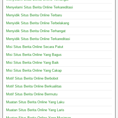
Menyelami Situs Berita Online Terkareditasi
Menyidik Situs Berita Online Terbaru
Menyidik Situs Berita Online Terbelakang
Menyidik Situs Berita Online Terhangat
Menyidik Situs Berita Online Terkareditasi
Misi Situs Berita Online Secara Patut
Misi Situs Berita Online Yang Bagus
Misi Situs Berita Online Yang Baik
Misi Situs Berita Online Yang Cakap
Motif Situs Berita Online Berbobot
Motif Situs Berita Online Berkualitas
Motif Situs Berita Online Bermutu
Muatan Situs Berita Online Yang Laku
Muatan Situs Berita Online Yang Laris
Muatan Situs Berita Online Yang Musiman