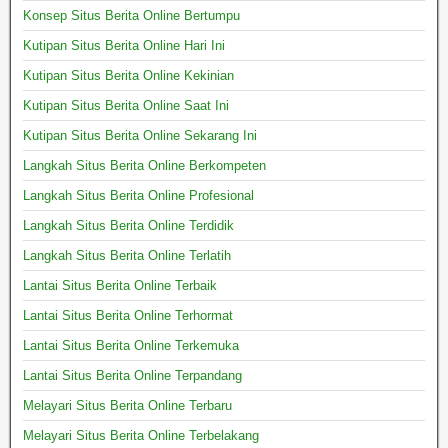
Konsep Situs Berita Online Bertumpu
Kutipan Situs Berita Online Hari Ini
Kutipan Situs Berita Online Kekinian
Kutipan Situs Berita Online Saat Ini
Kutipan Situs Berita Online Sekarang Ini
Langkah Situs Berita Online Berkompeten
Langkah Situs Berita Online Profesional
Langkah Situs Berita Online Terdidik
Langkah Situs Berita Online Terlatih
Lantai Situs Berita Online Terbaik
Lantai Situs Berita Online Terhormat
Lantai Situs Berita Online Terkemuka
Lantai Situs Berita Online Terpandang
Melayari Situs Berita Online Terbaru
Melayari Situs Berita Online Terbelakang