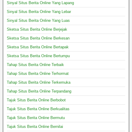
Sinyal Situs Berita Online Yang Lapang
Sinyal Situs Berita Online Yang Lebar
Sinyal Situs Berita Online Yang Luas
Sketsa Situs Berita Online Berjejak
Sketsa Situs Berita Online Berkesan
Sketsa Situs Berita Online Bertapak
Sketsa Situs Berita Online Bertumpu
Tahap Situs Berita Online Terbaik
Tahap Situs Berita Online Terhormat
Tahap Situs Berita Online Terkemuka
Tahap Situs Berita Online Terpandang
Tajuk Situs Berita Online Berbobot
Tajuk Situs Berita Online Berkualitas
Tajuk Situs Berita Online Bermutu
Tajuk Situs Berita Online Bernilai