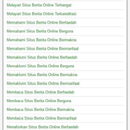
Melayari Situs Berita Online Terhangat
Melayari Situs Berita Online Terkareditasi
Memahami Situs Berita Online Berfaedah
Memahami Situs Berita Online Berguna
Memahami Situs Berita Online Bermakna
Memahami Situs Berita Online Bermanfaat
Memaklumi Situs Berita Online Berfaedah
Memaklumi Situs Berita Online Berguna
Memaklumi Situs Berita Online Bermakna
Memaklumi Situs Berita Online Bermanfaat
Membaca Situs Berita Online Berfaedah
Membaca Situs Berita Online Berguna
Membaca Situs Berita Online Bermakna
Membaca Situs Berita Online Bermanfaat
Menafsirkan Situs Berita Online Berfaedah