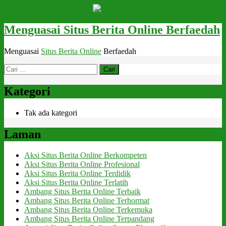
Menguasai Situs Berita Online Berfaedah
Menguasai
Situs Berita Online
Berfaedah
Cari
untuk:
Kategori
Tak ada kategori
Laman
Aksi Situs Berita Online Berkompeten
Aksi Situs Berita Online Profesional
Aksi Situs Berita Online Terdidik
Aksi Situs Berita Online Terlatih
Ambang Situs Berita Online Terbaik
Ambang Situs Berita Online Terhormat
Ambang Situs Berita Online Terkemuka
Ambang Situs Berita Online Terpandang