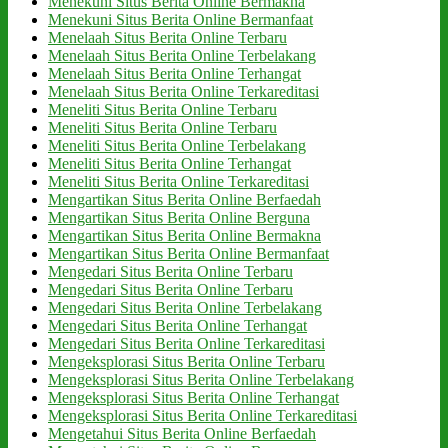
Menekuni Situs Berita Online Bermakna
Menekuni Situs Berita Online Bermanfaat
Menelaah Situs Berita Online Terbaru
Menelaah Situs Berita Online Terbelakang
Menelaah Situs Berita Online Terhangat
Menelaah Situs Berita Online Terkareditasi
Meneliti Situs Berita Online Terbaru
Meneliti Situs Berita Online Terbaru
Meneliti Situs Berita Online Terbelakang
Meneliti Situs Berita Online Terhangat
Meneliti Situs Berita Online Terkareditasi
Mengartikan Situs Berita Online Berfaedah
Mengartikan Situs Berita Online Berguna
Mengartikan Situs Berita Online Bermakna
Mengartikan Situs Berita Online Bermanfaat
Mengedari Situs Berita Online Terbaru
Mengedari Situs Berita Online Terbaru
Mengedari Situs Berita Online Terbelakang
Mengedari Situs Berita Online Terhangat
Mengedari Situs Berita Online Terkareditasi
Mengeksplorasi Situs Berita Online Terbaru
Mengeksplorasi Situs Berita Online Terbelakang
Mengeksplorasi Situs Berita Online Terhangat
Mengeksplorasi Situs Berita Online Terkareditasi
Mengetahui Situs Berita Online Berfaedah