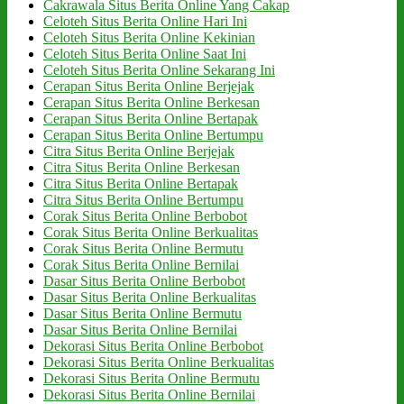
Cakrawala Situs Berita Online Yang Cakap
Celoteh Situs Berita Online Hari Ini
Celoteh Situs Berita Online Kekinian
Celoteh Situs Berita Online Saat Ini
Celoteh Situs Berita Online Sekarang Ini
Cerapan Situs Berita Online Berjejak
Cerapan Situs Berita Online Berkesan
Cerapan Situs Berita Online Bertapak
Cerapan Situs Berita Online Bertumpu
Citra Situs Berita Online Berjejak
Citra Situs Berita Online Berkesan
Citra Situs Berita Online Bertapak
Citra Situs Berita Online Bertumpu
Corak Situs Berita Online Berbobot
Corak Situs Berita Online Berkualitas
Corak Situs Berita Online Bermutu
Corak Situs Berita Online Bernilai
Dasar Situs Berita Online Berbobot
Dasar Situs Berita Online Berkualitas
Dasar Situs Berita Online Bermutu
Dasar Situs Berita Online Bernilai
Dekorasi Situs Berita Online Berbobot
Dekorasi Situs Berita Online Berkualitas
Dekorasi Situs Berita Online Bermutu
Dekorasi Situs Berita Online Bernilai