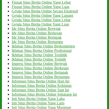
Firasat Situs Berita Online Yang Lebar
Firasat Situs Berita Online Yang Luas
Gejala Situs Berita Online Secara Ekstensif
Gejala Situs Berita Online Yang Lapang
Gejala Situs Berita Online Yang Lebar
Gejala Situs Berita Online Yang Luas
Ide Situs Berita Online Berjejak
Ide Situs Berita Online Berkesan
Ide Situs Berita Online Bertapak
Ide Situs Berita Online Bertumpu
Ikhtisar Situs Berita Online Berkompeten
Ikhtisar Situs Berita Online Profesional
Ikhtisar Situs Berita Online Terdidik
Ikhtisar Situs Berita Online Terlatih
Impresi Situs Berita Online Berjejak
Impresi Situs Berita Online Berkesan
Impresi Situs Berita Online Bertapak
Impresi Situs Berita Online Bertumpu
Informasi Situs Berita Online Hari Ini
Informasi Situs Berita Online Kekinian
Informasi Situs Berita Online Saat Ini
Informasi Situs Berita Online Sekarang Ini
Inti Situs Berita Online Yang Laku
Inti Situs Berita Online Yang Laris
Inti Situs Berita Online Yang Musiman