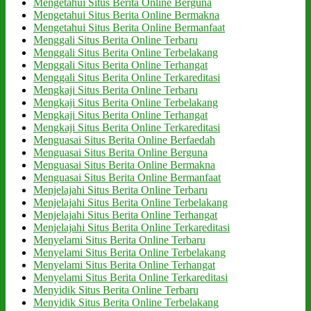
Mengetahui Situs Berita Online Berguna
Mengetahui Situs Berita Online Bermakna
Mengetahui Situs Berita Online Bermanfaat
Menggali Situs Berita Online Terbaru
Menggali Situs Berita Online Terbelakang
Menggali Situs Berita Online Terhangat
Menggali Situs Berita Online Terkareditasi
Mengkaji Situs Berita Online Terbaru
Mengkaji Situs Berita Online Terbelakang
Mengkaji Situs Berita Online Terhangat
Mengkaji Situs Berita Online Terkareditasi
Menguasai Situs Berita Online Berfaedah
Menguasai Situs Berita Online Berguna
Menguasai Situs Berita Online Bermakna
Menguasai Situs Berita Online Bermanfaat
Menjelajahi Situs Berita Online Terbaru
Menjelajahi Situs Berita Online Terbelakang
Menjelajahi Situs Berita Online Terhangat
Menjelajahi Situs Berita Online Terkareditasi
Menyelami Situs Berita Online Terbaru
Menyelami Situs Berita Online Terbelakang
Menyelami Situs Berita Online Terhangat
Menyelami Situs Berita Online Terkareditasi
Menyidik Situs Berita Online Terbaru
Menyidik Situs Berita Online Terbelakang