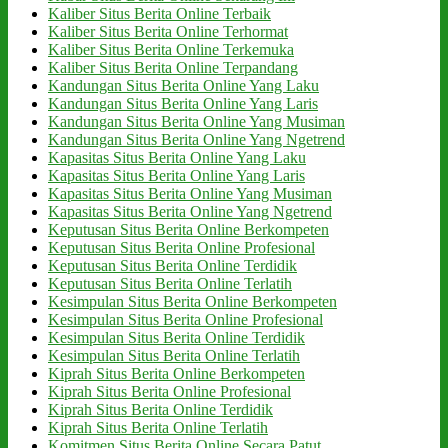
Kaliber Situs Berita Online Terbaik
Kaliber Situs Berita Online Terhormat
Kaliber Situs Berita Online Terkemuka
Kaliber Situs Berita Online Terpandang
Kandungan Situs Berita Online Yang Laku
Kandungan Situs Berita Online Yang Laris
Kandungan Situs Berita Online Yang Musiman
Kandungan Situs Berita Online Yang Ngetrend
Kapasitas Situs Berita Online Yang Laku
Kapasitas Situs Berita Online Yang Laris
Kapasitas Situs Berita Online Yang Musiman
Kapasitas Situs Berita Online Yang Ngetrend
Keputusan Situs Berita Online Berkompeten
Keputusan Situs Berita Online Profesional
Keputusan Situs Berita Online Terdidik
Keputusan Situs Berita Online Terlatih
Kesimpulan Situs Berita Online Berkompeten
Kesimpulan Situs Berita Online Profesional
Kesimpulan Situs Berita Online Terdidik
Kesimpulan Situs Berita Online Terlatih
Kiprah Situs Berita Online Berkompeten
Kiprah Situs Berita Online Profesional
Kiprah Situs Berita Online Terdidik
Kiprah Situs Berita Online Terlatih
Komitmen Situs Berita Online Secara Patut