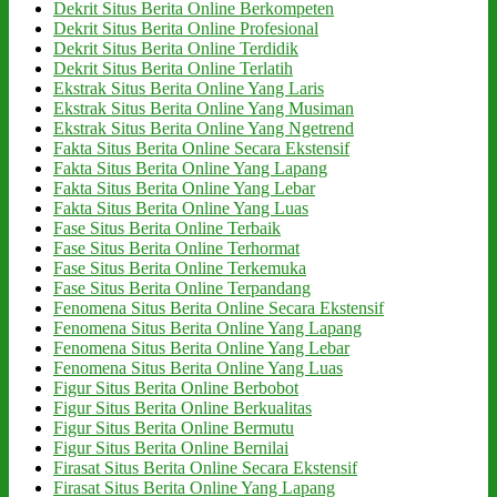
Dekrit Situs Berita Online Berkompeten
Dekrit Situs Berita Online Profesional
Dekrit Situs Berita Online Terdidik
Dekrit Situs Berita Online Terlatih
Ekstrak Situs Berita Online Yang Laris
Ekstrak Situs Berita Online Yang Musiman
Ekstrak Situs Berita Online Yang Ngetrend
Fakta Situs Berita Online Secara Ekstensif
Fakta Situs Berita Online Yang Lapang
Fakta Situs Berita Online Yang Lebar
Fakta Situs Berita Online Yang Luas
Fase Situs Berita Online Terbaik
Fase Situs Berita Online Terhormat
Fase Situs Berita Online Terkemuka
Fase Situs Berita Online Terpandang
Fenomena Situs Berita Online Secara Ekstensif
Fenomena Situs Berita Online Yang Lapang
Fenomena Situs Berita Online Yang Lebar
Fenomena Situs Berita Online Yang Luas
Figur Situs Berita Online Berbobot
Figur Situs Berita Online Berkualitas
Figur Situs Berita Online Bermutu
Figur Situs Berita Online Bernilai
Firasat Situs Berita Online Secara Ekstensif
Firasat Situs Berita Online Yang Lapang