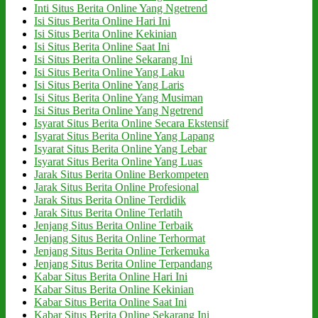
Inti Situs Berita Online Yang Ngetrend
Isi Situs Berita Online Hari Ini
Isi Situs Berita Online Kekinian
Isi Situs Berita Online Saat Ini
Isi Situs Berita Online Sekarang Ini
Isi Situs Berita Online Yang Laku
Isi Situs Berita Online Yang Laris
Isi Situs Berita Online Yang Musiman
Isi Situs Berita Online Yang Ngetrend
Isyarat Situs Berita Online Secara Ekstensif
Isyarat Situs Berita Online Yang Lapang
Isyarat Situs Berita Online Yang Lebar
Isyarat Situs Berita Online Yang Luas
Jarak Situs Berita Online Berkompeten
Jarak Situs Berita Online Profesional
Jarak Situs Berita Online Terdidik
Jarak Situs Berita Online Terlatih
Jenjang Situs Berita Online Terbaik
Jenjang Situs Berita Online Terhormat
Jenjang Situs Berita Online Terkemuka
Jenjang Situs Berita Online Terpandang
Kabar Situs Berita Online Hari Ini
Kabar Situs Berita Online Kekinian
Kabar Situs Berita Online Saat Ini
Kabar Situs Berita Online Sekarang Ini