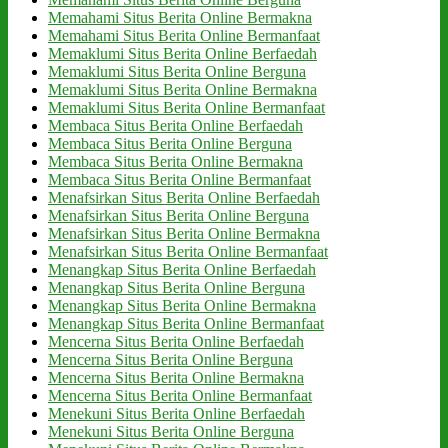
Memahami Situs Berita Online Bermakna
Memahami Situs Berita Online Bermanfaat
Memaklumi Situs Berita Online Berfaedah
Memaklumi Situs Berita Online Berguna
Memaklumi Situs Berita Online Bermakna
Memaklumi Situs Berita Online Bermanfaat
Membaca Situs Berita Online Berfaedah
Membaca Situs Berita Online Berguna
Membaca Situs Berita Online Bermakna
Membaca Situs Berita Online Bermanfaat
Menafsirkan Situs Berita Online Berfaedah
Menafsirkan Situs Berita Online Berguna
Menafsirkan Situs Berita Online Bermakna
Menafsirkan Situs Berita Online Bermanfaat
Menangkap Situs Berita Online Berfaedah
Menangkap Situs Berita Online Berguna
Menangkap Situs Berita Online Bermakna
Menangkap Situs Berita Online Bermanfaat
Mencerna Situs Berita Online Berfaedah
Mencerna Situs Berita Online Berguna
Mencerna Situs Berita Online Bermakna
Mencerna Situs Berita Online Bermanfaat
Menekuni Situs Berita Online Berfaedah
Menekuni Situs Berita Online Berguna