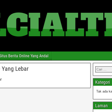
itus Berita Online Yang Andal
e Yang Lebar
r
Kategori
Tak ada ka
Laman