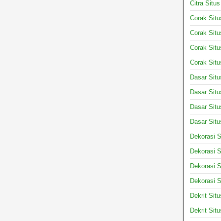
Citra Situ
Corak Situ
Corak Situ
Corak Situ
Corak Situs
Dasar Situ
Dasar Situ
Dasar Situ
Dasar Situs
Dekorasi S
Dekorasi S
Dekorasi S
Dekorasi Si
Dekrit Sit
Dekrit Situ