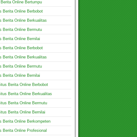
s Berita Online Bertumpu
s Berita Online Berbobot
s Berita Online Berkualitas
s Berita Online Bermutu
 Berita Online Bernilai
s Berita Online Berbobot
s Berita Online Berkualitas
s Berita Online Bermutu
 Berita Online Bernilai
itus Berita Online Berbobot
itus Berita Online Berkualitas
itus Berita Online Bermutu
tus Berita Online Bernilai
us Berita Online Berkompeten
s Berita Online Profesional