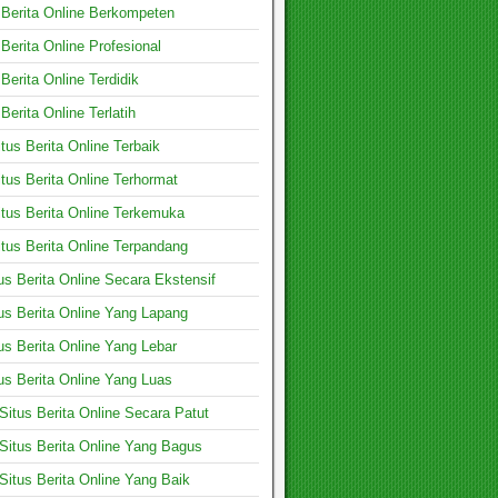
 Berita Online Berkompeten
 Berita Online Profesional
Berita Online Terdidik
Berita Online Terlatih
us Berita Online Terbaik
us Berita Online Terhormat
tus Berita Online Terkemuka
us Berita Online Terpandang
us Berita Online Secara Ekstensif
us Berita Online Yang Lapang
us Berita Online Yang Lebar
us Berita Online Yang Luas
itus Berita Online Secara Patut
itus Berita Online Yang Bagus
itus Berita Online Yang Baik