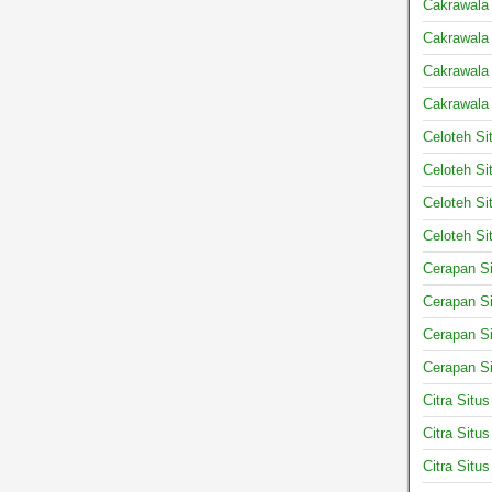
Cakrawala 
Cakrawala 
Cakrawala 
Cakrawala 
Celoteh Sit
Celoteh Si
Celoteh Sit
Celoteh Si
Cerapan Si
Cerapan Si
Cerapan Si
Cerapan Si
Citra Situs
Citra Situ
Citra Situs