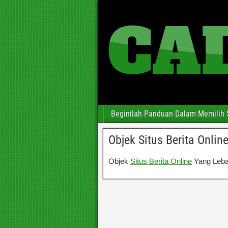
Beginilah Panduan Dalam Memilih S
Objek Situs Berita Onlin
Objek
Situs Berita Online
Yang Leba