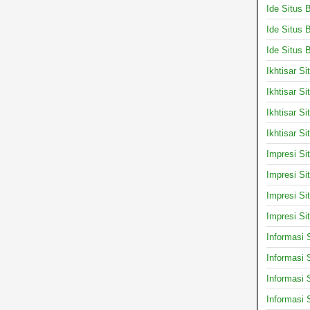
Ide Situs 
Ide Situs 
Ide Situs 
Ikhtisar S
Ikhtisar Si
Ikhtisar Si
Ikhtisar Si
Impresi Sit
Impresi Si
Impresi Si
Impresi Si
Informasi S
Informasi 
Informasi S
Informasi 