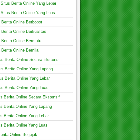
itus Berita Online Yang Lebar
itus Berita Online Yang Luas
s Berita Online Berbobot
 Berita Online Berkualitas
s Berita Online Bermutu
 Berita Online Bernilai
tus Berita Online Secara Ekstensif
tus Berita Online Yang Lapang
tus Berita Online Yang Lebar
tus Berita Online Yang Luas
us Berita Online Secara Ekstensif
us Berita Online Yang Lapang
us Berita Online Yang Lebar
us Berita Online Yang Luas
erita Online Berjejak