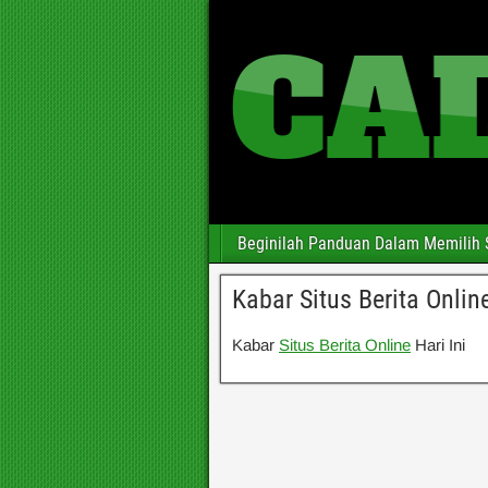
Beginilah Panduan Dalam Memilih S
Kabar Situs Berita Online
Kabar
Situs Berita Online
Hari Ini