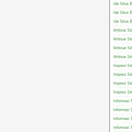
Ide Situs 
Ide Situs 
Ide Situs 
Ikhtisar S
Ikhtisar Si
Ikhtisar Si
Ikhtisar Si
Impresi Sit
Impresi Si
Impresi Si
Impresi Si
Informasi S
Informasi 
Informasi S
Informasi 