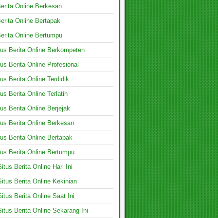
Berita Online Berkesan
Berita Online Bertapak
Berita Online Bertumpu
itus Berita Online Berkompeten
tus Berita Online Profesional
tus Berita Online Terdidik
tus Berita Online Terlatih
us Berita Online Berjejak
tus Berita Online Berkesan
tus Berita Online Bertapak
tus Berita Online Bertumpu
itus Berita Online Hari Ini
Situs Berita Online Kekinian
itus Berita Online Saat Ini
Situs Berita Online Sekarang Ini