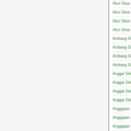
Aksi Situs
Aksi Situs
Aksi Situs 
Aksi Situs 
Ambang Sit
Ambang Sit
Ambang Si
Ambang Sit
Anggai Sit
Anggai Sit
Anggai Sit
Anggai Sit
Anggapan S
Anggapan S
Anggapan S