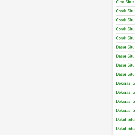
Citra Situ
Corak Situ
Corak Situ
Corak Situ
Corak Situs
Dasar Situ
Dasar Situ
Dasar Situ
Dasar Situs
Dekorasi S
Dekorasi S
Dekorasi S
Dekorasi Si
Dekrit Sit
Dekrit Situ