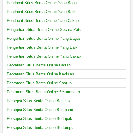
Pendapat Situs Berita Online Yang Bagus
Pendapat Situs Berita Online Yang Baik
Pendapat Situs Berita Online Yang Cakap
Pengertian Situs Berita Online Secara Patut
Pengertian Situs Berita Online Yang Bagus
Pengertian Situs Berita Online Yang Baik
Pengertian Situs Berita Online Yang Cakap
Perkataan Situs Berita Online Hari Ini
Perkataan Situs Berita Online Kekinian
Perkataan Situs Berita Online Saat Ini
Perkataan Situs Berita Online Sekarang Ini
Persepsi Situs Berita Online Berjejak
Persepsi Situs Berita Online Berkesan
Persepsi Situs Berita Online Bertapak
Persepsi Situs Berita Online Bertumpu