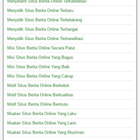
Menyelami Situs Berita Online Terkareditasi
Menyidik Situs Berita Online Terbaru
Menyidik Situs Berita Online Terbelakang
Menyidik Situs Berita Online Terhangat
Menyidik Situs Berita Online Terkareditasi
Misi Situs Berita Online Secara Patut
Misi Situs Berita Online Yang Bagus
Misi Situs Berita Online Yang Baik
Misi Situs Berita Online Yang Cakap
Motif Situs Berita Online Berbobot
Motif Situs Berita Online Berkualitas
Motif Situs Berita Online Bermutu
Muatan Situs Berita Online Yang Laku
Muatan Situs Berita Online Yang Laris
Muatan Situs Berita Online Yang Musiman