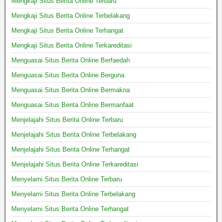
Mengkaji Situs Berita Online Terbaru
Mengkaji Situs Berita Online Terbelakang
Mengkaji Situs Berita Online Terhangat
Mengkaji Situs Berita Online Terkareditasi
Menguasai Situs Berita Online Berfaedah
Menguasai Situs Berita Online Berguna
Menguasai Situs Berita Online Bermakna
Menguasai Situs Berita Online Bermanfaat
Menjelajahi Situs Berita Online Terbaru
Menjelajahi Situs Berita Online Terbelakang
Menjelajahi Situs Berita Online Terhangat
Menjelajahi Situs Berita Online Terkareditasi
Menyelami Situs Berita Online Terbaru
Menyelami Situs Berita Online Terbelakang
Menyelami Situs Berita Online Terhangat