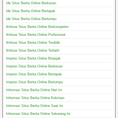
Ide Situs Berita Online Berkesan
Ide Situs Berita Online Bertapak
Ide Situs Berita Online Bertumpu
Ikhtisar Situs Berita Online Berkompeten
Ikhtisar Situs Berita Online Profesional
Ikhtisar Situs Berita Online Terdidik
Ikhtisar Situs Berita Online Terlatih
Impresi Situs Berita Online Berjejak
Impresi Situs Berita Online Berkesan
Impresi Situs Berita Online Bertapak
Impresi Situs Berita Online Bertumpu
Informasi Situs Berita Online Hari Ini
Informasi Situs Berita Online Kekinian
Informasi Situs Berita Online Saat Ini
Informasi Situs Berita Online Sekarang Ini