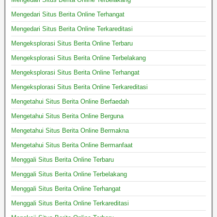
Mengedari Situs Berita Online Terhangat
Mengedari Situs Berita Online Terkareditasi
Mengeksplorasi Situs Berita Online Terbaru
Mengeksplorasi Situs Berita Online Terbelakang
Mengeksplorasi Situs Berita Online Terhangat
Mengeksplorasi Situs Berita Online Terkareditasi
Mengetahui Situs Berita Online Berfaedah
Mengetahui Situs Berita Online Berguna
Mengetahui Situs Berita Online Bermakna
Mengetahui Situs Berita Online Bermanfaat
Menggali Situs Berita Online Terbaru
Menggali Situs Berita Online Terbelakang
Menggali Situs Berita Online Terhangat
Menggali Situs Berita Online Terkareditasi