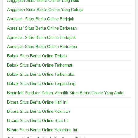
Anggapan Situs Berita Online Yang Baik
Anggapan Situs Berita Online Yang Cakap
Apresiasi Situs Berita Online Berjejak
Apresiasi Situs Berita Online Berkesan
Apresiasi Situs Berita Online Bertapak
Apresiasi Situs Berita Online Bertumpu
Babak Situs Berita Online Terbaik
Babak Situs Berita Online Terhormat
Babak Situs Berita Online Terkemuka
Babak Situs Berita Online Terpandang
Beginilah Panduan Dalam Memilih Situs Berita Online Yang Andal
Bicara Situs Berita Online Hari Ini
Bicara Situs Berita Online Kekinian
Bicara Situs Berita Online Saat Ini
Bicara Situs Berita Online Sekarang Ini