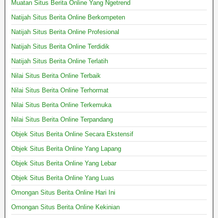
Muatan Situs Berita Online Yang Ngetrend
Natijah Situs Berita Online Berkompeten
Natijah Situs Berita Online Profesional
Natijah Situs Berita Online Terdidik
Natijah Situs Berita Online Terlatih
Nilai Situs Berita Online Terbaik
Nilai Situs Berita Online Terhormat
Nilai Situs Berita Online Terkemuka
Nilai Situs Berita Online Terpandang
Objek Situs Berita Online Secara Ekstensif
Objek Situs Berita Online Yang Lapang
Objek Situs Berita Online Yang Lebar
Objek Situs Berita Online Yang Luas
Omongan Situs Berita Online Hari Ini
Omongan Situs Berita Online Kekinian