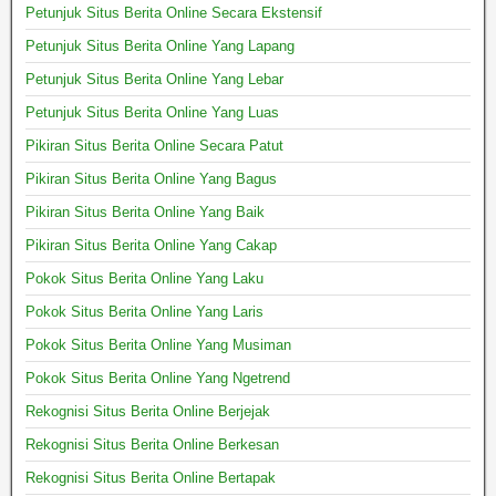
Petunjuk Situs Berita Online Secara Ekstensif
Petunjuk Situs Berita Online Yang Lapang
Petunjuk Situs Berita Online Yang Lebar
Petunjuk Situs Berita Online Yang Luas
Pikiran Situs Berita Online Secara Patut
Pikiran Situs Berita Online Yang Bagus
Pikiran Situs Berita Online Yang Baik
Pikiran Situs Berita Online Yang Cakap
Pokok Situs Berita Online Yang Laku
Pokok Situs Berita Online Yang Laris
Pokok Situs Berita Online Yang Musiman
Pokok Situs Berita Online Yang Ngetrend
Rekognisi Situs Berita Online Berjejak
Rekognisi Situs Berita Online Berkesan
Rekognisi Situs Berita Online Bertapak