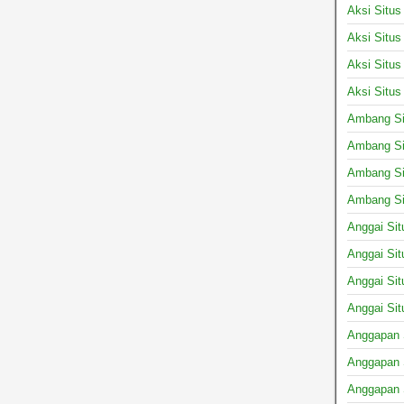
Aksi Situs
Aksi Situs
Aksi Situs 
Aksi Situs 
Ambang Sit
Ambang Sit
Ambang Si
Ambang Sit
Anggai Sit
Anggai Sit
Anggai Sit
Anggai Sit
Anggapan S
Anggapan S
Anggapan S