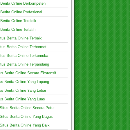
 Berita Online Berkompeten
 Berita Online Profesional
Berita Online Terdidik
Berita Online Terlatih
us Berita Online Terbaik
us Berita Online Terhormat
tus Berita Online Terkemuka
us Berita Online Terpandang
us Berita Online Secara Ekstensif
us Berita Online Yang Lapang
us Berita Online Yang Lebar
us Berita Online Yang Luas
itus Berita Online Secara Patut
itus Berita Online Yang Bagus
itus Berita Online Yang Baik