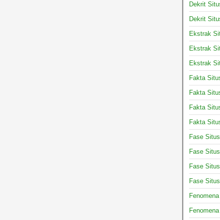
Dekrit Situ
Dekrit Situ
Ekstrak Si
Ekstrak Si
Ekstrak Si
Fakta Situ
Fakta Situ
Fakta Situ
Fakta Situ
Fase Situs
Fase Situs
Fase Situs
Fase Situs
Fenomena S
Fenomena S