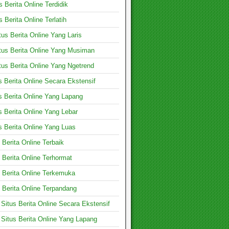
s Berita Online Terdidik
s Berita Online Terlatih
tus Berita Online Yang Laris
tus Berita Online Yang Musiman
tus Berita Online Yang Ngetrend
s Berita Online Secara Ekstensif
s Berita Online Yang Lapang
s Berita Online Yang Lebar
s Berita Online Yang Luas
 Berita Online Terbaik
 Berita Online Terhormat
 Berita Online Terkemuka
 Berita Online Terpandang
itus Berita Online Secara Ekstensif
itus Berita Online Yang Lapang