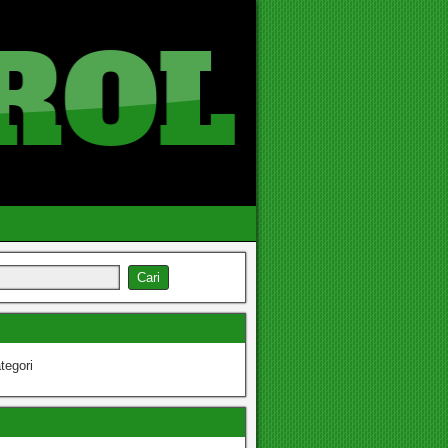
tegori