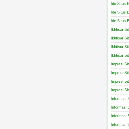
Ide Situs 
Ide Situs 
Ide Situs 
Ikhtisar S
Ikhtisar Si
Ikhtisar Si
Ikhtisar Si
Impresi Sit
Impresi Si
Impresi Si
Impresi Si
Informasi S
Informasi 
Informasi S
Informasi 