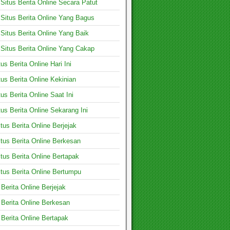
Situs Berita Online Secara Patut
Situs Berita Online Yang Bagus
Situs Berita Online Yang Baik
Situs Berita Online Yang Cakap
us Berita Online Hari Ini
tus Berita Online Kekinian
us Berita Online Saat Ini
tus Berita Online Sekarang Ini
tus Berita Online Berjejak
tus Berita Online Berkesan
tus Berita Online Bertapak
tus Berita Online Bertumpu
 Berita Online Berjejak
s Berita Online Berkesan
 Berita Online Bertapak