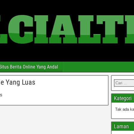
itus Berita Online Yang Andal
ine Yang Luas
s
Kategori
Tak ada ka
Laman