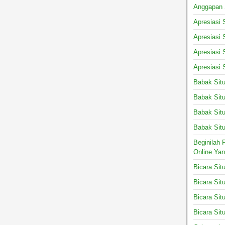
Anggapan S
Apresiasi S
Apresiasi 
Apresiasi 
Apresiasi 
Babak Situ
Babak Situ
Babak Situ
Babak Situ
Beginilah 
Online Yan
Bicara Situ
Bicara Sit
Bicara Situ
Bicara Sit