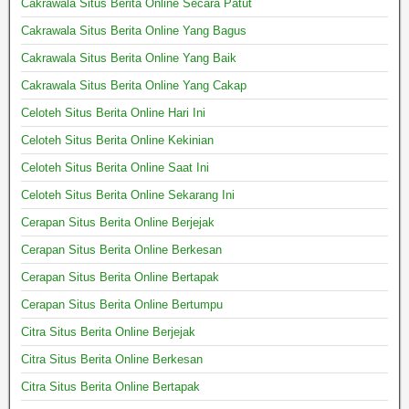
Cakrawala Situs Berita Online Secara Patut
Cakrawala Situs Berita Online Yang Bagus
Cakrawala Situs Berita Online Yang Baik
Cakrawala Situs Berita Online Yang Cakap
Celoteh Situs Berita Online Hari Ini
Celoteh Situs Berita Online Kekinian
Celoteh Situs Berita Online Saat Ini
Celoteh Situs Berita Online Sekarang Ini
Cerapan Situs Berita Online Berjejak
Cerapan Situs Berita Online Berkesan
Cerapan Situs Berita Online Bertapak
Cerapan Situs Berita Online Bertumpu
Citra Situs Berita Online Berjejak
Citra Situs Berita Online Berkesan
Citra Situs Berita Online Bertapak