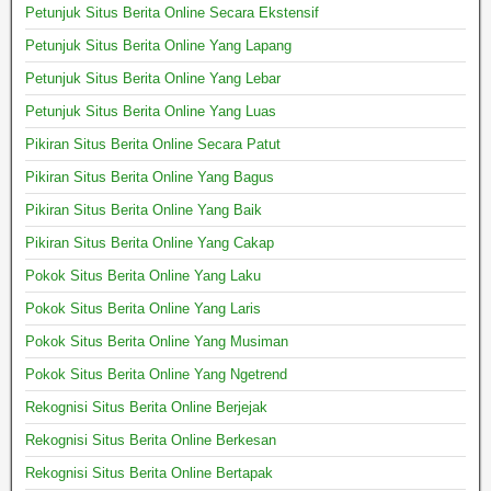
Petunjuk Situs Berita Online Secara Ekstensif
Petunjuk Situs Berita Online Yang Lapang
Petunjuk Situs Berita Online Yang Lebar
Petunjuk Situs Berita Online Yang Luas
Pikiran Situs Berita Online Secara Patut
Pikiran Situs Berita Online Yang Bagus
Pikiran Situs Berita Online Yang Baik
Pikiran Situs Berita Online Yang Cakap
Pokok Situs Berita Online Yang Laku
Pokok Situs Berita Online Yang Laris
Pokok Situs Berita Online Yang Musiman
Pokok Situs Berita Online Yang Ngetrend
Rekognisi Situs Berita Online Berjejak
Rekognisi Situs Berita Online Berkesan
Rekognisi Situs Berita Online Bertapak