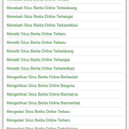
Menelaah Situs Berita Online Terbelakang
Menelaah Situs Berita Online Terhangat
Menelaah Situs Berita Online Terkareditasi
Meneliti Situs Berita Online Terbaru
Meneliti Situs Berita Online Terbaru
Meneliti Situs Berita Online Terbelakang
Meneliti Situs Berita Online Terhangat
Meneliti Situs Berita Online Terkareditasi
Mengartikan Situs Berita Online Berfaedah
Mengartikan Situs Berita Online Berguna
Mengartikan Situs Berita Online Bermakna
Mengartikan Situs Berita Online Bermanfaat
Mengedari Situs Berita Online Terbaru
Mengedari Situs Berita Online Terbaru
Mengedari Situs Berita Online Terbelakang