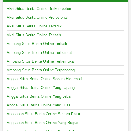
Aksi Situs Berita Online Berkompeten
Aksi Situs Berita Online Profesional
Aksi Situs Berita Online Terdidik
Aksi Situs Berita Online Terlatih
Ambang Situs Berita Online Terbaik
Ambang Situs Berita Online Terhormat
Ambang Situs Berita Online Terkemuka
Ambang Situs Berita Online Terpandang
Anggai Situs Berita Online Secara Ekstensif
Anggai Situs Berita Online Yang Lapang
Anggai Situs Berita Online Yang Lebar
Anggai Situs Berita Online Yang Luas
Anggapan Situs Berita Online Secara Patut
Anggapan Situs Berita Online Yang Bagus