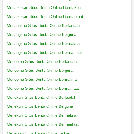
Menafsirkan Situs Berita Online Bermakna
Menafsirkan Situs Berita Online Bermanfaat
Menangkap Situs Berita Online Berfaedah
Menangkap Situs Berita Online Berguna
Menangkap Situs Berita Online Bermakna
Menangkap Situs Berita Online Bermanfaat
Mencerna Situs Berita Online Berfaedah
Mencerna Situs Berita Online Berguna
Mencerna Situs Berita Online Bermakna
Mencerna Situs Berita Online Bermanfaat
Menekuni Situs Berita Online Berfaedah
Menekuni Situs Berita Online Berguna
Menekuni Situs Berita Online Bermakna
Menekuni Situs Berita Online Bermanfaat
Menelaah Situs Berita Online Terbaru