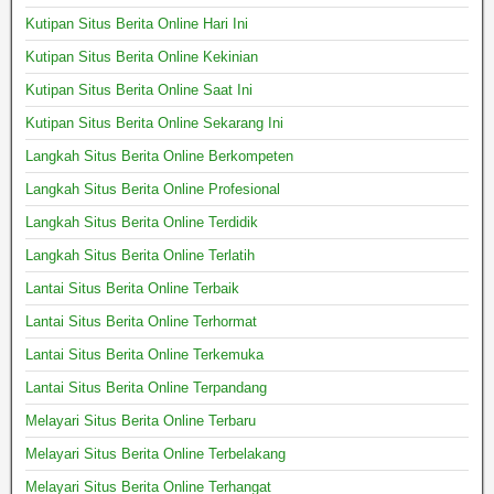
Kutipan Situs Berita Online Hari Ini
Kutipan Situs Berita Online Kekinian
Kutipan Situs Berita Online Saat Ini
Kutipan Situs Berita Online Sekarang Ini
Langkah Situs Berita Online Berkompeten
Langkah Situs Berita Online Profesional
Langkah Situs Berita Online Terdidik
Langkah Situs Berita Online Terlatih
Lantai Situs Berita Online Terbaik
Lantai Situs Berita Online Terhormat
Lantai Situs Berita Online Terkemuka
Lantai Situs Berita Online Terpandang
Melayari Situs Berita Online Terbaru
Melayari Situs Berita Online Terbelakang
Melayari Situs Berita Online Terhangat