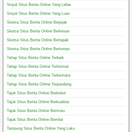
Sinyal Situs Berita Online Yang Lebar
Sinyal Situs Berita Online Yang Luas
Sketsa Situs Berita Online Berjejak
Sketsa Situs Berita Online Berkesan
Sketsa Situs Berita Online Bertapak
Sketsa Situs Berita Online Bertumpu
Tahap Situs Berita Online Terbaik
Tahap Situs Berita Online Terhormat
Tahap Situs Berita Online Terkemuka
Tahap Situs Berita Online Terpandang
Tajuk Situs Berita Online Berbobot
Tajuk Situs Berita Online Berkualitas
Tajuk Situs Berita Online Bermutu
Tajuk Situs Berita Online Bernilai
Tampung Situs Berita Online Yang Laku