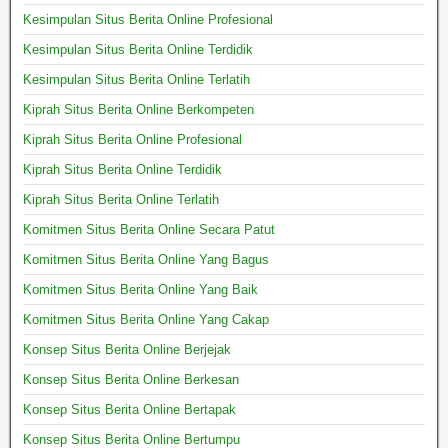
Kesimpulan Situs Berita Online Profesional
Kesimpulan Situs Berita Online Terdidik
Kesimpulan Situs Berita Online Terlatih
Kiprah Situs Berita Online Berkompeten
Kiprah Situs Berita Online Profesional
Kiprah Situs Berita Online Terdidik
Kiprah Situs Berita Online Terlatih
Komitmen Situs Berita Online Secara Patut
Komitmen Situs Berita Online Yang Bagus
Komitmen Situs Berita Online Yang Baik
Komitmen Situs Berita Online Yang Cakap
Konsep Situs Berita Online Berjejak
Konsep Situs Berita Online Berkesan
Konsep Situs Berita Online Bertapak
Konsep Situs Berita Online Bertumpu