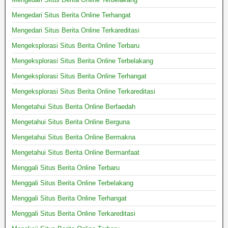
Mengedari Situs Berita Online Terhangat
Mengedari Situs Berita Online Terkareditasi
Mengeksplorasi Situs Berita Online Terbaru
Mengeksplorasi Situs Berita Online Terbelakang
Mengeksplorasi Situs Berita Online Terhangat
Mengeksplorasi Situs Berita Online Terkareditasi
Mengetahui Situs Berita Online Berfaedah
Mengetahui Situs Berita Online Berguna
Mengetahui Situs Berita Online Bermakna
Mengetahui Situs Berita Online Bermanfaat
Menggali Situs Berita Online Terbaru
Menggali Situs Berita Online Terbelakang
Menggali Situs Berita Online Terhangat
Menggali Situs Berita Online Terkareditasi