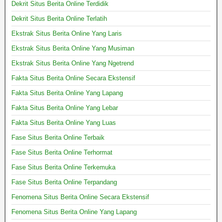
Dekrit Situs Berita Online Terdidik
Dekrit Situs Berita Online Terlatih
Ekstrak Situs Berita Online Yang Laris
Ekstrak Situs Berita Online Yang Musiman
Ekstrak Situs Berita Online Yang Ngetrend
Fakta Situs Berita Online Secara Ekstensif
Fakta Situs Berita Online Yang Lapang
Fakta Situs Berita Online Yang Lebar
Fakta Situs Berita Online Yang Luas
Fase Situs Berita Online Terbaik
Fase Situs Berita Online Terhormat
Fase Situs Berita Online Terkemuka
Fase Situs Berita Online Terpandang
Fenomena Situs Berita Online Secara Ekstensif
Fenomena Situs Berita Online Yang Lapang