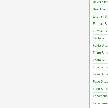
Dekrit Situ
Dekrit Situ
Ekstrak Si
Ekstrak Si
Ekstrak Si
Fakta Situ
Fakta Situ
Fakta Situ
Fakta Situ
Fase Situs
Fase Situs
Fase Situs
Fase Situs
Fenomena S
Fenomena S