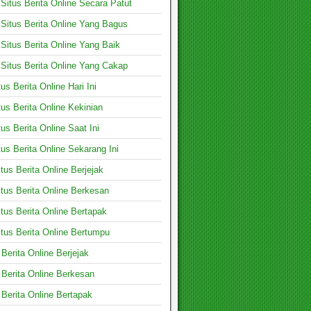
Situs Berita Online Secara Patut
Situs Berita Online Yang Bagus
Situs Berita Online Yang Baik
Situs Berita Online Yang Cakap
us Berita Online Hari Ini
tus Berita Online Kekinian
us Berita Online Saat Ini
tus Berita Online Sekarang Ini
tus Berita Online Berjejak
tus Berita Online Berkesan
tus Berita Online Bertapak
tus Berita Online Bertumpu
 Berita Online Berjejak
s Berita Online Berkesan
 Berita Online Bertapak