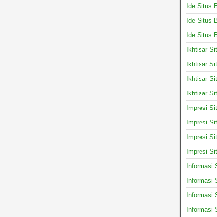
Ide Situs 
Ide Situs 
Ide Situs 
Ikhtisar S
Ikhtisar Si
Ikhtisar Si
Ikhtisar Si
Impresi Sit
Impresi Si
Impresi Si
Impresi Si
Informasi S
Informasi 
Informasi S
Informasi 