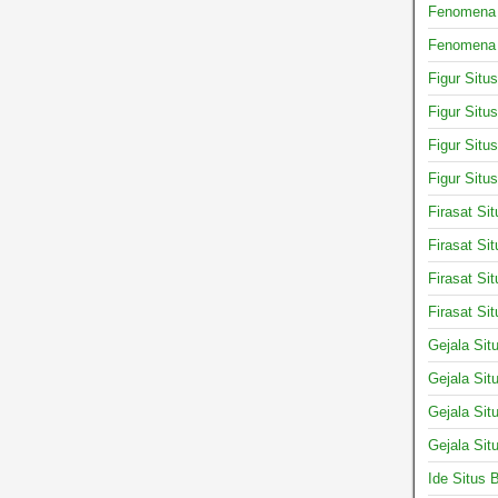
Fenomena S
Fenomena S
Figur Situ
Figur Situs
Figur Situ
Figur Situs
Firasat Si
Firasat Si
Firasat Si
Firasat Si
Gejala Sit
Gejala Sit
Gejala Sit
Gejala Sit
Ide Situs B