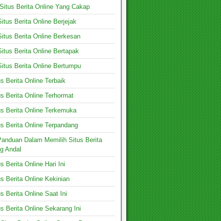
itus Berita Online Yang Cakap
itus Berita Online Berjejak
Situs Berita Online Berkesan
Situs Berita Online Bertapak
Situs Berita Online Bertumpu
s Berita Online Terbaik
s Berita Online Terhormat
s Berita Online Terkemuka
s Berita Online Terpandang
Panduan Dalam Memilih Situs Berita
g Andal
s Berita Online Hari Ini
us Berita Online Kekinian
s Berita Online Saat Ini
us Berita Online Sekarang Ini