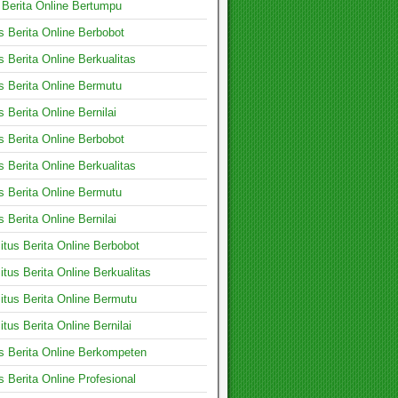
s Berita Online Bertumpu
s Berita Online Berbobot
s Berita Online Berkualitas
s Berita Online Bermutu
 Berita Online Bernilai
s Berita Online Berbobot
s Berita Online Berkualitas
s Berita Online Bermutu
 Berita Online Bernilai
itus Berita Online Berbobot
itus Berita Online Berkualitas
itus Berita Online Bermutu
tus Berita Online Bernilai
us Berita Online Berkompeten
s Berita Online Profesional