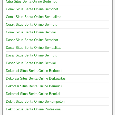
Citra Situs Berita Online Bertumpu
Corak Situs Berita Online Berbobot
Corak Situs Berita Online Berkualitas
Corak Situs Berita Online Bermutu
Corak Situs Berita Online Bernilai
Dasar Situs Berita Online Berbobot
Dasar Situs Berita Online Berkualitas
Dasar Situs Berita Online Bermutu
Dasar Situs Berita Online Bernilai
Dekorasi Situs Berita Online Berbobot
Dekorasi Situs Berita Online Berkualitas
Dekorasi Situs Berita Online Bermutu
Dekorasi Situs Berita Online Bernilai
Dekrit Situs Berita Online Berkompeten
Dekrit Situs Berita Online Profesional