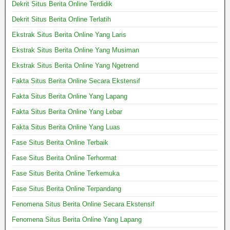
Dekrit Situs Berita Online Terdidik
Dekrit Situs Berita Online Terlatih
Ekstrak Situs Berita Online Yang Laris
Ekstrak Situs Berita Online Yang Musiman
Ekstrak Situs Berita Online Yang Ngetrend
Fakta Situs Berita Online Secara Ekstensif
Fakta Situs Berita Online Yang Lapang
Fakta Situs Berita Online Yang Lebar
Fakta Situs Berita Online Yang Luas
Fase Situs Berita Online Terbaik
Fase Situs Berita Online Terhormat
Fase Situs Berita Online Terkemuka
Fase Situs Berita Online Terpandang
Fenomena Situs Berita Online Secara Ekstensif
Fenomena Situs Berita Online Yang Lapang