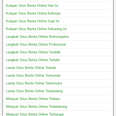
Kutipan Situs Berita Online Hari Ini
Kutipan Situs Berita Online Kekinian
Kutipan Situs Berita Online Saat Ini
Kutipan Situs Berita Online Sekarang Ini
Langkah Situs Berita Online Berkompeten
Langkah Situs Berita Online Profesional
Langkah Situs Berita Online Terdidik
Langkah Situs Berita Online Terlatih
Lantai Situs Berita Online Terbaik
Lantai Situs Berita Online Terhormat
Lantai Situs Berita Online Terkemuka
Lantai Situs Berita Online Terpandang
Melayari Situs Berita Online Terbaru
Melayari Situs Berita Online Terbelakang
Melayari Situs Berita Online Terhangat