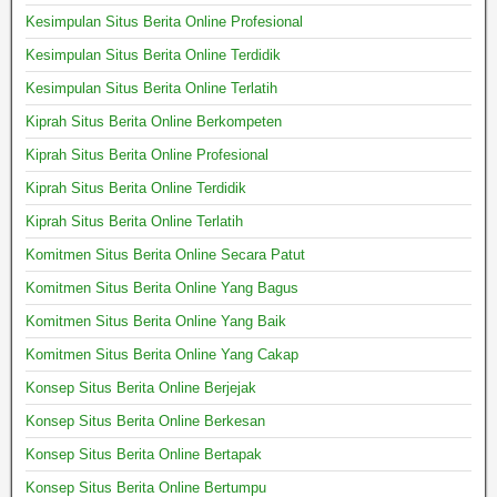
Kesimpulan Situs Berita Online Profesional
Kesimpulan Situs Berita Online Terdidik
Kesimpulan Situs Berita Online Terlatih
Kiprah Situs Berita Online Berkompeten
Kiprah Situs Berita Online Profesional
Kiprah Situs Berita Online Terdidik
Kiprah Situs Berita Online Terlatih
Komitmen Situs Berita Online Secara Patut
Komitmen Situs Berita Online Yang Bagus
Komitmen Situs Berita Online Yang Baik
Komitmen Situs Berita Online Yang Cakap
Konsep Situs Berita Online Berjejak
Konsep Situs Berita Online Berkesan
Konsep Situs Berita Online Bertapak
Konsep Situs Berita Online Bertumpu