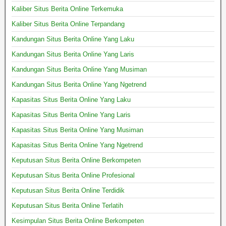
Kaliber Situs Berita Online Terkemuka
Kaliber Situs Berita Online Terpandang
Kandungan Situs Berita Online Yang Laku
Kandungan Situs Berita Online Yang Laris
Kandungan Situs Berita Online Yang Musiman
Kandungan Situs Berita Online Yang Ngetrend
Kapasitas Situs Berita Online Yang Laku
Kapasitas Situs Berita Online Yang Laris
Kapasitas Situs Berita Online Yang Musiman
Kapasitas Situs Berita Online Yang Ngetrend
Keputusan Situs Berita Online Berkompeten
Keputusan Situs Berita Online Profesional
Keputusan Situs Berita Online Terdidik
Keputusan Situs Berita Online Terlatih
Kesimpulan Situs Berita Online Berkompeten