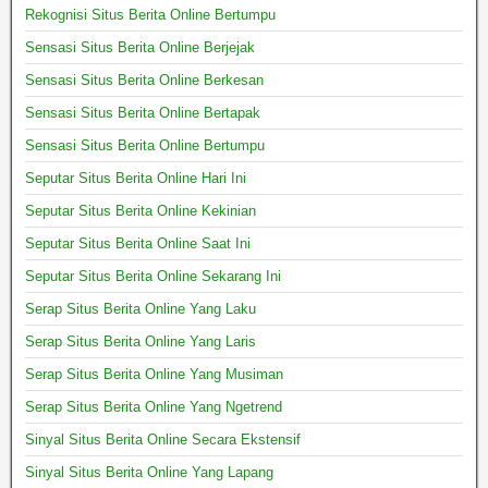
Rekognisi Situs Berita Online Bertumpu
Sensasi Situs Berita Online Berjejak
Sensasi Situs Berita Online Berkesan
Sensasi Situs Berita Online Bertapak
Sensasi Situs Berita Online Bertumpu
Seputar Situs Berita Online Hari Ini
Seputar Situs Berita Online Kekinian
Seputar Situs Berita Online Saat Ini
Seputar Situs Berita Online Sekarang Ini
Serap Situs Berita Online Yang Laku
Serap Situs Berita Online Yang Laris
Serap Situs Berita Online Yang Musiman
Serap Situs Berita Online Yang Ngetrend
Sinyal Situs Berita Online Secara Ekstensif
Sinyal Situs Berita Online Yang Lapang