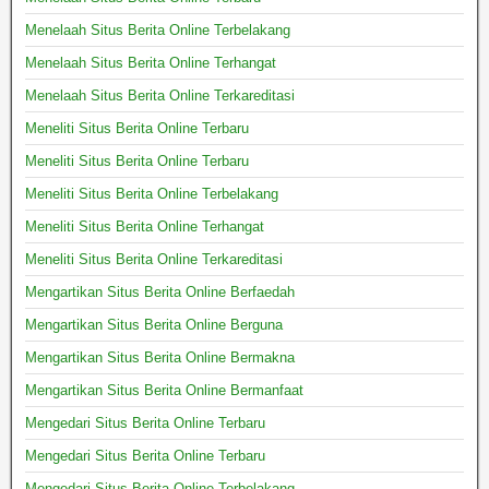
Menelaah Situs Berita Online Terbelakang
Menelaah Situs Berita Online Terhangat
Menelaah Situs Berita Online Terkareditasi
Meneliti Situs Berita Online Terbaru
Meneliti Situs Berita Online Terbaru
Meneliti Situs Berita Online Terbelakang
Meneliti Situs Berita Online Terhangat
Meneliti Situs Berita Online Terkareditasi
Mengartikan Situs Berita Online Berfaedah
Mengartikan Situs Berita Online Berguna
Mengartikan Situs Berita Online Bermakna
Mengartikan Situs Berita Online Bermanfaat
Mengedari Situs Berita Online Terbaru
Mengedari Situs Berita Online Terbaru
Mengedari Situs Berita Online Terbelakang