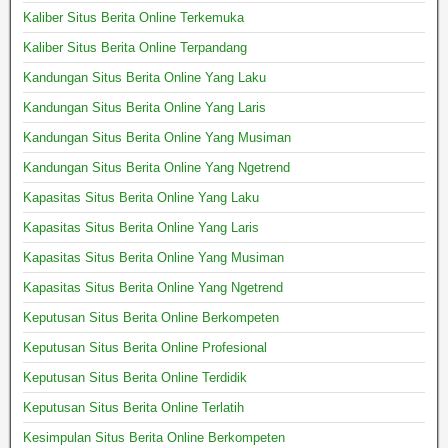
Kaliber Situs Berita Online Terkemuka
Kaliber Situs Berita Online Terpandang
Kandungan Situs Berita Online Yang Laku
Kandungan Situs Berita Online Yang Laris
Kandungan Situs Berita Online Yang Musiman
Kandungan Situs Berita Online Yang Ngetrend
Kapasitas Situs Berita Online Yang Laku
Kapasitas Situs Berita Online Yang Laris
Kapasitas Situs Berita Online Yang Musiman
Kapasitas Situs Berita Online Yang Ngetrend
Keputusan Situs Berita Online Berkompeten
Keputusan Situs Berita Online Profesional
Keputusan Situs Berita Online Terdidik
Keputusan Situs Berita Online Terlatih
Kesimpulan Situs Berita Online Berkompeten