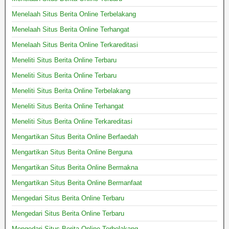
Menelaah Situs Berita Online Terbelakang
Menelaah Situs Berita Online Terhangat
Menelaah Situs Berita Online Terkareditasi
Meneliti Situs Berita Online Terbaru
Meneliti Situs Berita Online Terbaru
Meneliti Situs Berita Online Terbelakang
Meneliti Situs Berita Online Terhangat
Meneliti Situs Berita Online Terkareditasi
Mengartikan Situs Berita Online Berfaedah
Mengartikan Situs Berita Online Berguna
Mengartikan Situs Berita Online Bermakna
Mengartikan Situs Berita Online Bermanfaat
Mengedari Situs Berita Online Terbaru
Mengedari Situs Berita Online Terbaru
Mengedari Situs Berita Online Terbelakang