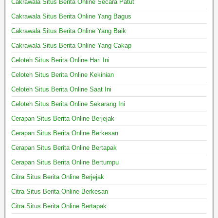
Cakrawala Situs Berita Online Secara Patut
Cakrawala Situs Berita Online Yang Bagus
Cakrawala Situs Berita Online Yang Baik
Cakrawala Situs Berita Online Yang Cakap
Celoteh Situs Berita Online Hari Ini
Celoteh Situs Berita Online Kekinian
Celoteh Situs Berita Online Saat Ini
Celoteh Situs Berita Online Sekarang Ini
Cerapan Situs Berita Online Berjejak
Cerapan Situs Berita Online Berkesan
Cerapan Situs Berita Online Bertapak
Cerapan Situs Berita Online Bertumpu
Citra Situs Berita Online Berjejak
Citra Situs Berita Online Berkesan
Citra Situs Berita Online Bertapak