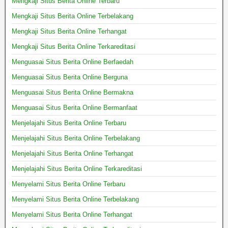
Mengkaji Situs Berita Online Terbaru
Mengkaji Situs Berita Online Terbelakang
Mengkaji Situs Berita Online Terhangat
Mengkaji Situs Berita Online Terkareditasi
Menguasai Situs Berita Online Berfaedah
Menguasai Situs Berita Online Berguna
Menguasai Situs Berita Online Bermakna
Menguasai Situs Berita Online Bermanfaat
Menjelajahi Situs Berita Online Terbaru
Menjelajahi Situs Berita Online Terbelakang
Menjelajahi Situs Berita Online Terhangat
Menjelajahi Situs Berita Online Terkareditasi
Menyelami Situs Berita Online Terbaru
Menyelami Situs Berita Online Terbelakang
Menyelami Situs Berita Online Terhangat