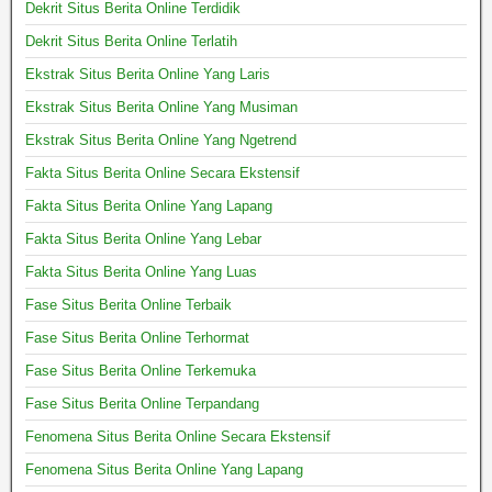
Dekrit Situs Berita Online Terdidik
Dekrit Situs Berita Online Terlatih
Ekstrak Situs Berita Online Yang Laris
Ekstrak Situs Berita Online Yang Musiman
Ekstrak Situs Berita Online Yang Ngetrend
Fakta Situs Berita Online Secara Ekstensif
Fakta Situs Berita Online Yang Lapang
Fakta Situs Berita Online Yang Lebar
Fakta Situs Berita Online Yang Luas
Fase Situs Berita Online Terbaik
Fase Situs Berita Online Terhormat
Fase Situs Berita Online Terkemuka
Fase Situs Berita Online Terpandang
Fenomena Situs Berita Online Secara Ekstensif
Fenomena Situs Berita Online Yang Lapang