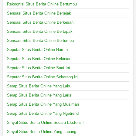
Rekognisi Situs Berita Online Bertumpu
Sensasi Situs Berita Online Berjejak
Sensasi Situs Berita Online Berkesan
Sensasi Situs Berita Online Bertapak
Sensasi Situs Berita Online Bertumpu
Seputar Situs Berita Online Hari Ini
Seputar Situs Berita Online Kekinian
Seputar Situs Berita Online Saat Ini
Seputar Situs Berita Online Sekarang Ini
Serap Situs Berita Online Yang Laku
Serap Situs Berita Online Yang Laris
Serap Situs Berita Online Yang Musiman
Serap Situs Berita Online Yang Ngetrend
Sinyal Situs Berita Online Secara Ekstensif
Sinyal Situs Berita Online Yang Lapang