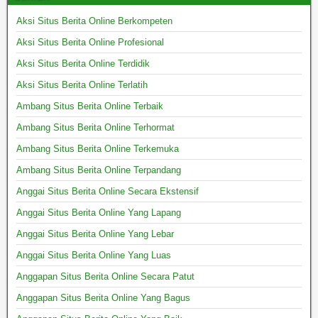
Aksi Situs Berita Online Berkompeten
Aksi Situs Berita Online Profesional
Aksi Situs Berita Online Terdidik
Aksi Situs Berita Online Terlatih
Ambang Situs Berita Online Terbaik
Ambang Situs Berita Online Terhormat
Ambang Situs Berita Online Terkemuka
Ambang Situs Berita Online Terpandang
Anggai Situs Berita Online Secara Ekstensif
Anggai Situs Berita Online Yang Lapang
Anggai Situs Berita Online Yang Lebar
Anggai Situs Berita Online Yang Luas
Anggapan Situs Berita Online Secara Patut
Anggapan Situs Berita Online Yang Bagus