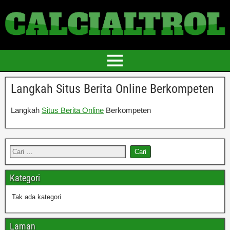
Langkah Situs Berita Online Berkompeten
Langkah
Situs Berita Online
Berkompeten
Kategori
Tak ada kategori
Laman