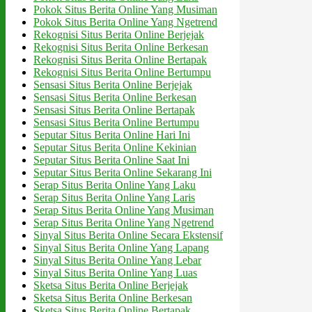
Pokok Situs Berita Online Yang Musiman
Pokok Situs Berita Online Yang Ngetrend
Rekognisi Situs Berita Online Berjejak
Rekognisi Situs Berita Online Berkesan
Rekognisi Situs Berita Online Bertapak
Rekognisi Situs Berita Online Bertumpu
Sensasi Situs Berita Online Berjejak
Sensasi Situs Berita Online Berkesan
Sensasi Situs Berita Online Bertapak
Sensasi Situs Berita Online Bertumpu
Seputar Situs Berita Online Hari Ini
Seputar Situs Berita Online Kekinian
Seputar Situs Berita Online Saat Ini
Seputar Situs Berita Online Sekarang Ini
Serap Situs Berita Online Yang Laku
Serap Situs Berita Online Yang Laris
Serap Situs Berita Online Yang Musiman
Serap Situs Berita Online Yang Ngetrend
Sinyal Situs Berita Online Secara Ekstensif
Sinyal Situs Berita Online Yang Lapang
Sinyal Situs Berita Online Yang Lebar
Sinyal Situs Berita Online Yang Luas
Sketsa Situs Berita Online Berjejak
Sketsa Situs Berita Online Berkesan
Sketsa Situs Berita Online Bertapak