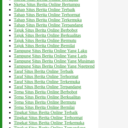
Sketsa Situs Berita Online Bertumpu
Tahap Situs Berita Online Terbaik
Tahap Situs Berita Online Terhormat
Tahap Situs Berita Online Terkemuka
Tahap Situs Berita Online Terpandang
Tajuk Situs Berita Online Berbobot
Tajuk Situs Berita Online Berkualitas
Tajuk Situs Berita Online Bermutu
Tajuk Situs Berita Online Bernilai
Tampung Situs Berita Online Yang Laku
Tampung Situs Berita Online Yang Laris
Tampung Situs Berita Online Yang Musiman
Tampung Situs Berita Online Yang Ngetrend
Taraf Situs Berita Online Terbaik
Taraf Situs Berita Online Terhormat
Taraf Situs Berita Online Terkemuka
Taraf Situs Berita Online Terpandang
Tema Situs Berita Online Berbobot
Tema Situs Berita Online Berkualitas
Tema Situs Berita Online Bermutu
Tema Situs Berita Online Bernilai
Tingkat Situs Berita Online Terbaik
Tingkat Situs Berita Online Terhormat
Tingkat Situs Berita Online Terkemuka
Tingkat Situs Berita Online Terpandang