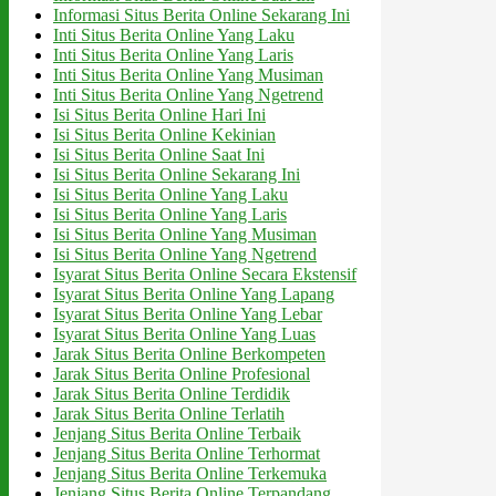
Informasi Situs Berita Online Sekarang Ini
Inti Situs Berita Online Yang Laku
Inti Situs Berita Online Yang Laris
Inti Situs Berita Online Yang Musiman
Inti Situs Berita Online Yang Ngetrend
Isi Situs Berita Online Hari Ini
Isi Situs Berita Online Kekinian
Isi Situs Berita Online Saat Ini
Isi Situs Berita Online Sekarang Ini
Isi Situs Berita Online Yang Laku
Isi Situs Berita Online Yang Laris
Isi Situs Berita Online Yang Musiman
Isi Situs Berita Online Yang Ngetrend
Isyarat Situs Berita Online Secara Ekstensif
Isyarat Situs Berita Online Yang Lapang
Isyarat Situs Berita Online Yang Lebar
Isyarat Situs Berita Online Yang Luas
Jarak Situs Berita Online Berkompeten
Jarak Situs Berita Online Profesional
Jarak Situs Berita Online Terdidik
Jarak Situs Berita Online Terlatih
Jenjang Situs Berita Online Terbaik
Jenjang Situs Berita Online Terhormat
Jenjang Situs Berita Online Terkemuka
Jenjang Situs Berita Online Terpandang