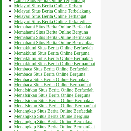
Lantai Situs Berita Online Terpandang
Melayari Situs Berita Online Terbaru
Melayari Situs Berita Online Terbelakang
Melayari Situs Berita Online Terhangat
Melayari Situs Berita Online Terkareditasi
Memahami Situs Berita Online Berfaedah
Memahami Situs Berita Online Berguna
Memahami Situs Berita Online Bermakna
Memahami Situs Berita Online Bermanfaat
Memaklumi Situs Berita Online Berfaedah
Memaklumi Situs Berita Online Berguna
Memaklumi Situs Berita Online Bermakna
Memaklumi Situs Berita Online Bermanfaat
Membaca Situs Berita Online Berfaedah
Membaca Situs Berita Online Berguna
Membaca Situs Berita Online Bermakna
Membaca Situs Berita Online Bermanfaat
Menafsirkan Situs Berita Online Berfaedah
Menafsirkan Situs Berita Online Berguna
Menafsirkan Situs Berita Online Bermakna
Menafsirkan Situs Berita Online Bermanfaat
Menangkap Situs Berita Online Berfaedah
Menangkap Situs Berita Online Berguna
Menangkap Situs Berita Online Bermakna
Menangkap Situs Berita Online Bermanfaat