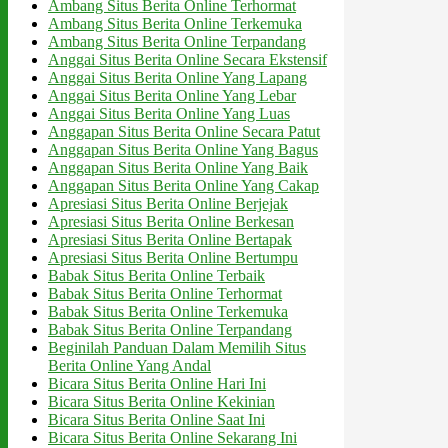
Ambang Situs Berita Online Terhormat
Ambang Situs Berita Online Terkemuka
Ambang Situs Berita Online Terpandang
Anggai Situs Berita Online Secara Ekstensif
Anggai Situs Berita Online Yang Lapang
Anggai Situs Berita Online Yang Lebar
Anggai Situs Berita Online Yang Luas
Anggapan Situs Berita Online Secara Patut
Anggapan Situs Berita Online Yang Bagus
Anggapan Situs Berita Online Yang Baik
Anggapan Situs Berita Online Yang Cakap
Apresiasi Situs Berita Online Berjejak
Apresiasi Situs Berita Online Berkesan
Apresiasi Situs Berita Online Bertapak
Apresiasi Situs Berita Online Bertumpu
Babak Situs Berita Online Terbaik
Babak Situs Berita Online Terhormat
Babak Situs Berita Online Terkemuka
Babak Situs Berita Online Terpandang
Beginilah Panduan Dalam Memilih Situs
Berita Online Yang Andal
Bicara Situs Berita Online Hari Ini
Bicara Situs Berita Online Kekinian
Bicara Situs Berita Online Saat Ini
Bicara Situs Berita Online Sekarang Ini