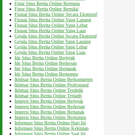
Figur Situs Berita Online Bermutu
Figur Situs Berita Online Bernilai
Firasat Situs Berita Online Secara Ekstensif
Firasat Situs Berita Online Yang Lapang
Firasat Situs Berita Online Yang Lebar
Firasat Situs Berita Online Yang Luas
Gejala Situs Berita Online Secara Ekstensif
Gejala Situs Berita Online Yang Lapang
Gejala Situs Berita Online Yang Lebar
Gejala Situs Berita Online Yang Luas
Ide Situs Berita Online Berjejak
Ide Situs Berita Online Berkesan
Ide Situs Berita Online Bertapak
Ide Situs Berita Online Bertumpu
Ikhtisar Situs Berita Online Berkompeten
Ikhtisar Situs Berita Online Profesional
Ikhtisar Situs Berita Online Terdidik
Ikhtisar Situs Berita Online Terlatih
Impresi Situs Berita Online Berjejak
Impresi Situs Berita Online Berkesan
Impresi Situs Berita Online Bertapak
Impresi Situs Berita Online Bertumpu
Informasi Situs Berita Online Hari Ini
Informasi Situs Berita Online Kekinian
Informasi Situs Berita Online Saat Ini