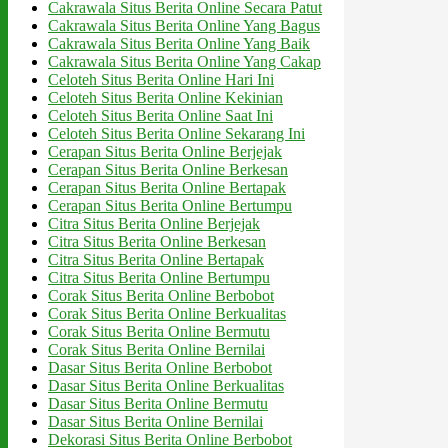
Cakrawala Situs Berita Online Secara Patut
Cakrawala Situs Berita Online Yang Bagus
Cakrawala Situs Berita Online Yang Baik
Cakrawala Situs Berita Online Yang Cakap
Celoteh Situs Berita Online Hari Ini
Celoteh Situs Berita Online Kekinian
Celoteh Situs Berita Online Saat Ini
Celoteh Situs Berita Online Sekarang Ini
Cerapan Situs Berita Online Berjejak
Cerapan Situs Berita Online Berkesan
Cerapan Situs Berita Online Bertapak
Cerapan Situs Berita Online Bertumpu
Citra Situs Berita Online Berjejak
Citra Situs Berita Online Berkesan
Citra Situs Berita Online Bertapak
Citra Situs Berita Online Bertumpu
Corak Situs Berita Online Berbobot
Corak Situs Berita Online Berkualitas
Corak Situs Berita Online Bermutu
Corak Situs Berita Online Bernilai
Dasar Situs Berita Online Berbobot
Dasar Situs Berita Online Berkualitas
Dasar Situs Berita Online Bermutu
Dasar Situs Berita Online Bernilai
Dekorasi Situs Berita Online Berbobot