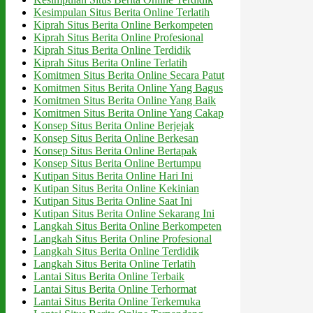
Kesimpulan Situs Berita Online Terlatih
Kiprah Situs Berita Online Berkompeten
Kiprah Situs Berita Online Profesional
Kiprah Situs Berita Online Terdidik
Kiprah Situs Berita Online Terlatih
Komitmen Situs Berita Online Secara Patut
Komitmen Situs Berita Online Yang Bagus
Komitmen Situs Berita Online Yang Baik
Komitmen Situs Berita Online Yang Cakap
Konsep Situs Berita Online Berjejak
Konsep Situs Berita Online Berkesan
Konsep Situs Berita Online Bertapak
Konsep Situs Berita Online Bertumpu
Kutipan Situs Berita Online Hari Ini
Kutipan Situs Berita Online Kekinian
Kutipan Situs Berita Online Saat Ini
Kutipan Situs Berita Online Sekarang Ini
Langkah Situs Berita Online Berkompeten
Langkah Situs Berita Online Profesional
Langkah Situs Berita Online Terdidik
Langkah Situs Berita Online Terlatih
Lantai Situs Berita Online Terbaik
Lantai Situs Berita Online Terhormat
Lantai Situs Berita Online Terkemuka