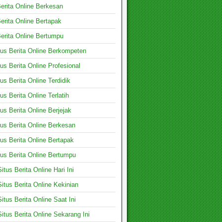
Berita Online Berkesan
Berita Online Bertapak
Berita Online Bertumpu
itus Berita Online Berkompeten
tus Berita Online Profesional
tus Berita Online Terdidik
tus Berita Online Terlatih
us Berita Online Berjejak
tus Berita Online Berkesan
tus Berita Online Bertapak
tus Berita Online Bertumpu
itus Berita Online Hari Ini
Situs Berita Online Kekinian
itus Berita Online Saat Ini
Situs Berita Online Sekarang Ini