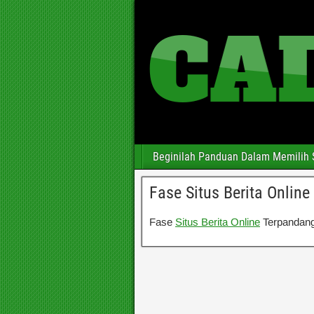
Beginilah Panduan Dalam Memilih S
Fase Situs Berita Onlin
Fase
Situs Berita Online
Terpandan