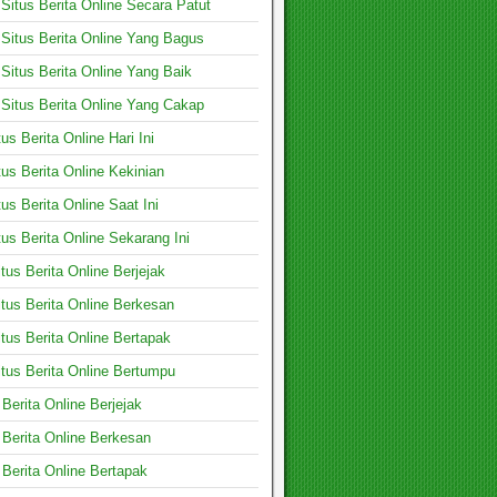
Situs Berita Online Secara Patut
Situs Berita Online Yang Bagus
Situs Berita Online Yang Baik
Situs Berita Online Yang Cakap
us Berita Online Hari Ini
tus Berita Online Kekinian
us Berita Online Saat Ini
tus Berita Online Sekarang Ini
tus Berita Online Berjejak
tus Berita Online Berkesan
tus Berita Online Bertapak
tus Berita Online Bertumpu
 Berita Online Berjejak
s Berita Online Berkesan
 Berita Online Bertapak