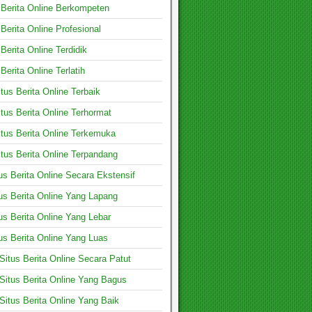
 Berita Online Berkompeten
 Berita Online Profesional
Berita Online Terdidik
Berita Online Terlatih
us Berita Online Terbaik
us Berita Online Terhormat
tus Berita Online Terkemuka
us Berita Online Terpandang
us Berita Online Secara Ekstensif
us Berita Online Yang Lapang
us Berita Online Yang Lebar
us Berita Online Yang Luas
itus Berita Online Secara Patut
itus Berita Online Yang Bagus
itus Berita Online Yang Baik