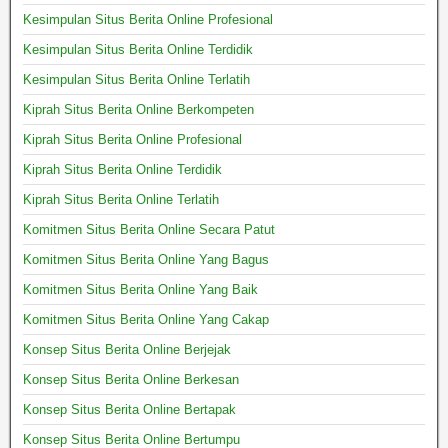
Kesimpulan Situs Berita Online Profesional
Kesimpulan Situs Berita Online Terdidik
Kesimpulan Situs Berita Online Terlatih
Kiprah Situs Berita Online Berkompeten
Kiprah Situs Berita Online Profesional
Kiprah Situs Berita Online Terdidik
Kiprah Situs Berita Online Terlatih
Komitmen Situs Berita Online Secara Patut
Komitmen Situs Berita Online Yang Bagus
Komitmen Situs Berita Online Yang Baik
Komitmen Situs Berita Online Yang Cakap
Konsep Situs Berita Online Berjejak
Konsep Situs Berita Online Berkesan
Konsep Situs Berita Online Bertapak
Konsep Situs Berita Online Bertumpu