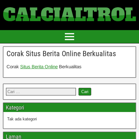
Corak Situs Berita Online Berkualitas
Corak
Situs Berita Online
Berkualitas
Kategori
Tak ada kategori
Laman