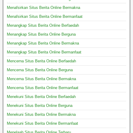
Menafsirkan Situs Berita Online Bermakna
Menafsirkan Situs Berita Online Bermanfaat
Menangkap Situs Berita Online Berfaedah
Menangkap Situs Berita Online Berguna
Menangkap Situs Berita Online Bermakna
Menangkap Situs Berita Online Bermanfaat
Mencerna Situs Berita Online Berfaedah
Mencerna Situs Berita Online Berguna
Mencerna Situs Berita Online Bermakna
Mencerna Situs Berita Online Bermanfaat
Menekuni Situs Berita Online Berfaedah
Menekuni Situs Berita Online Berguna
Menekuni Situs Berita Online Bermakna
Menekuni Situs Berita Online Bermanfaat
Menelaah Situs Berita Online Terbaru