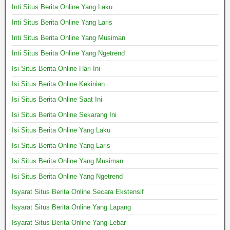
Inti Situs Berita Online Yang Laku
Inti Situs Berita Online Yang Laris
Inti Situs Berita Online Yang Musiman
Inti Situs Berita Online Yang Ngetrend
Isi Situs Berita Online Hari Ini
Isi Situs Berita Online Kekinian
Isi Situs Berita Online Saat Ini
Isi Situs Berita Online Sekarang Ini
Isi Situs Berita Online Yang Laku
Isi Situs Berita Online Yang Laris
Isi Situs Berita Online Yang Musiman
Isi Situs Berita Online Yang Ngetrend
Isyarat Situs Berita Online Secara Ekstensif
Isyarat Situs Berita Online Yang Lapang
Isyarat Situs Berita Online Yang Lebar