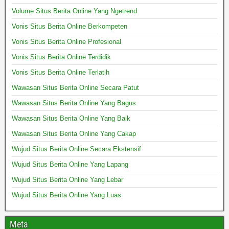
Volume Situs Berita Online Yang Ngetrend
Vonis Situs Berita Online Berkompeten
Vonis Situs Berita Online Profesional
Vonis Situs Berita Online Terdidik
Vonis Situs Berita Online Terlatih
Wawasan Situs Berita Online Secara Patut
Wawasan Situs Berita Online Yang Bagus
Wawasan Situs Berita Online Yang Baik
Wawasan Situs Berita Online Yang Cakap
Wujud Situs Berita Online Secara Ekstensif
Wujud Situs Berita Online Yang Lapang
Wujud Situs Berita Online Yang Lebar
Wujud Situs Berita Online Yang Luas
Meta