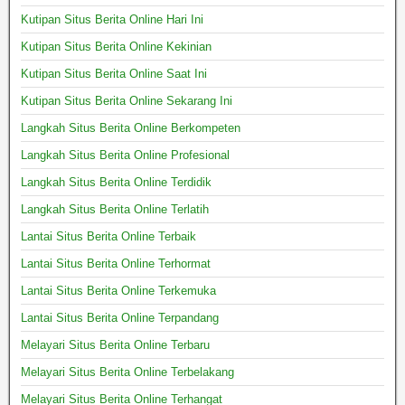
Kutipan Situs Berita Online Hari Ini
Kutipan Situs Berita Online Kekinian
Kutipan Situs Berita Online Saat Ini
Kutipan Situs Berita Online Sekarang Ini
Langkah Situs Berita Online Berkompeten
Langkah Situs Berita Online Profesional
Langkah Situs Berita Online Terdidik
Langkah Situs Berita Online Terlatih
Lantai Situs Berita Online Terbaik
Lantai Situs Berita Online Terhormat
Lantai Situs Berita Online Terkemuka
Lantai Situs Berita Online Terpandang
Melayari Situs Berita Online Terbaru
Melayari Situs Berita Online Terbelakang
Melayari Situs Berita Online Terhangat