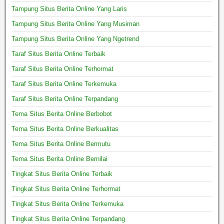
Tampung Situs Berita Online Yang Laris
Tampung Situs Berita Online Yang Musiman
Tampung Situs Berita Online Yang Ngetrend
Taraf Situs Berita Online Terbaik
Taraf Situs Berita Online Terhormat
Taraf Situs Berita Online Terkemuka
Taraf Situs Berita Online Terpandang
Tema Situs Berita Online Berbobot
Tema Situs Berita Online Berkualitas
Tema Situs Berita Online Bermutu
Tema Situs Berita Online Bernilai
Tingkat Situs Berita Online Terbaik
Tingkat Situs Berita Online Terhormat
Tingkat Situs Berita Online Terkemuka
Tingkat Situs Berita Online Terpandang