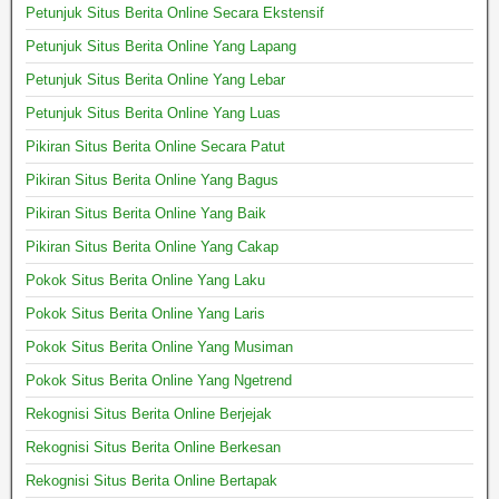
Petunjuk Situs Berita Online Secara Ekstensif
Petunjuk Situs Berita Online Yang Lapang
Petunjuk Situs Berita Online Yang Lebar
Petunjuk Situs Berita Online Yang Luas
Pikiran Situs Berita Online Secara Patut
Pikiran Situs Berita Online Yang Bagus
Pikiran Situs Berita Online Yang Baik
Pikiran Situs Berita Online Yang Cakap
Pokok Situs Berita Online Yang Laku
Pokok Situs Berita Online Yang Laris
Pokok Situs Berita Online Yang Musiman
Pokok Situs Berita Online Yang Ngetrend
Rekognisi Situs Berita Online Berjejak
Rekognisi Situs Berita Online Berkesan
Rekognisi Situs Berita Online Bertapak