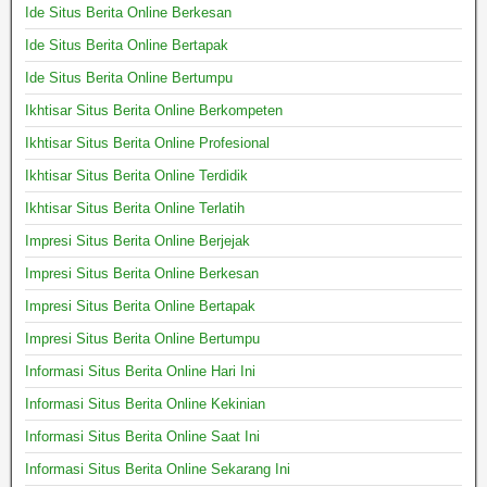
Ide Situs Berita Online Berkesan
Ide Situs Berita Online Bertapak
Ide Situs Berita Online Bertumpu
Ikhtisar Situs Berita Online Berkompeten
Ikhtisar Situs Berita Online Profesional
Ikhtisar Situs Berita Online Terdidik
Ikhtisar Situs Berita Online Terlatih
Impresi Situs Berita Online Berjejak
Impresi Situs Berita Online Berkesan
Impresi Situs Berita Online Bertapak
Impresi Situs Berita Online Bertumpu
Informasi Situs Berita Online Hari Ini
Informasi Situs Berita Online Kekinian
Informasi Situs Berita Online Saat Ini
Informasi Situs Berita Online Sekarang Ini