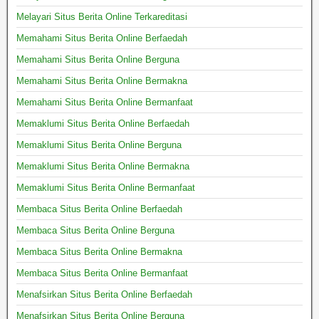
Melayari Situs Berita Online Terkareditasi
Memahami Situs Berita Online Berfaedah
Memahami Situs Berita Online Berguna
Memahami Situs Berita Online Bermakna
Memahami Situs Berita Online Bermanfaat
Memaklumi Situs Berita Online Berfaedah
Memaklumi Situs Berita Online Berguna
Memaklumi Situs Berita Online Bermakna
Memaklumi Situs Berita Online Bermanfaat
Membaca Situs Berita Online Berfaedah
Membaca Situs Berita Online Berguna
Membaca Situs Berita Online Bermakna
Membaca Situs Berita Online Bermanfaat
Menafsirkan Situs Berita Online Berfaedah
Menafsirkan Situs Berita Online Berguna