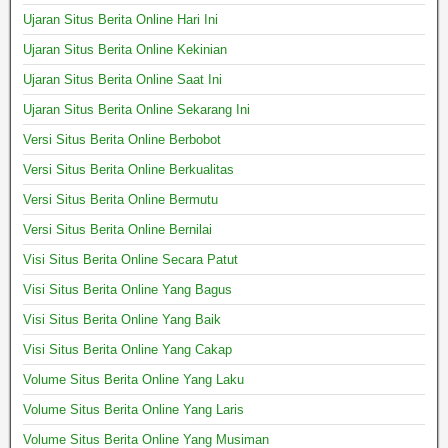
Ujaran Situs Berita Online Hari Ini
Ujaran Situs Berita Online Kekinian
Ujaran Situs Berita Online Saat Ini
Ujaran Situs Berita Online Sekarang Ini
Versi Situs Berita Online Berbobot
Versi Situs Berita Online Berkualitas
Versi Situs Berita Online Bermutu
Versi Situs Berita Online Bernilai
Visi Situs Berita Online Secara Patut
Visi Situs Berita Online Yang Bagus
Visi Situs Berita Online Yang Baik
Visi Situs Berita Online Yang Cakap
Volume Situs Berita Online Yang Laku
Volume Situs Berita Online Yang Laris
Volume Situs Berita Online Yang Musiman