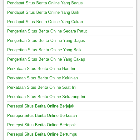
Pendapat Situs Berita Online Yang Bagus
Pendapat Situs Berita Online Yang Baik
Pendapat Situs Berita Online Yang Cakap
Pengertian Situs Berita Online Secara Patut
Pengertian Situs Berita Online Yang Bagus
Pengertian Situs Berita Online Yang Baik
Pengertian Situs Berita Online Yang Cakap
Perkataan Situs Berita Online Hari Ini
Perkataan Situs Berita Online Kekinian
Perkataan Situs Berita Online Saat Ini
Perkataan Situs Berita Online Sekarang Ini
Persepsi Situs Berita Online Berjejak
Persepsi Situs Berita Online Berkesan
Persepsi Situs Berita Online Bertapak
Persepsi Situs Berita Online Bertumpu