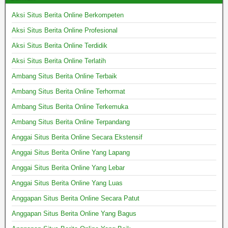
Aksi Situs Berita Online Berkompeten
Aksi Situs Berita Online Profesional
Aksi Situs Berita Online Terdidik
Aksi Situs Berita Online Terlatih
Ambang Situs Berita Online Terbaik
Ambang Situs Berita Online Terhormat
Ambang Situs Berita Online Terkemuka
Ambang Situs Berita Online Terpandang
Anggai Situs Berita Online Secara Ekstensif
Anggai Situs Berita Online Yang Lapang
Anggai Situs Berita Online Yang Lebar
Anggai Situs Berita Online Yang Luas
Anggapan Situs Berita Online Secara Patut
Anggapan Situs Berita Online Yang Bagus