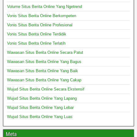
Volume Situs Berita Online Yang Ngetrend
Vonis Situs Berita Online Berkompeten
Vonis Situs Berita Online Profesional
Vonis Situs Berita Online Terdidik
Vonis Situs Berita Online Terlatih
Wawasan Situs Berita Online Secara Patut
Wawasan Situs Berita Online Yang Bagus
Wawasan Situs Berita Online Yang Baik
Wawasan Situs Berita Online Yang Cakap
Wujud Situs Berita Online Secara Ekstensif
Wujud Situs Berita Online Yang Lapang
Wujud Situs Berita Online Yang Lebar
Wujud Situs Berita Online Yang Luas
Meta