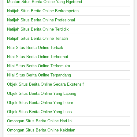
Muatan Situs Berita Online Yang Ngetrend
Natijah Situs Berita Online Berkompeten
Natijah Situs Berita Online Profesional
Natijah Situs Berita Online Terdidik
Natijah Situs Berita Online Terlatih
Nilai Situs Berita Online Terbaik
Nilai Situs Berita Online Terhormat
Nilai Situs Berita Online Terkemuka
Nilai Situs Berita Online Terpandang
Objek Situs Berita Online Secara Ekstensif
Objek Situs Berita Online Yang Lapang
Objek Situs Berita Online Yang Lebar
Objek Situs Berita Online Yang Luas
Omongan Situs Berita Online Hari Ini
Omongan Situs Berita Online Kekinian