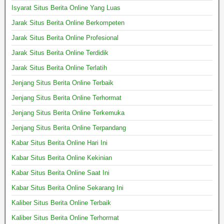
Isyarat Situs Berita Online Yang Luas
Jarak Situs Berita Online Berkompeten
Jarak Situs Berita Online Profesional
Jarak Situs Berita Online Terdidik
Jarak Situs Berita Online Terlatih
Jenjang Situs Berita Online Terbaik
Jenjang Situs Berita Online Terhormat
Jenjang Situs Berita Online Terkemuka
Jenjang Situs Berita Online Terpandang
Kabar Situs Berita Online Hari Ini
Kabar Situs Berita Online Kekinian
Kabar Situs Berita Online Saat Ini
Kabar Situs Berita Online Sekarang Ini
Kaliber Situs Berita Online Terbaik
Kaliber Situs Berita Online Terhormat