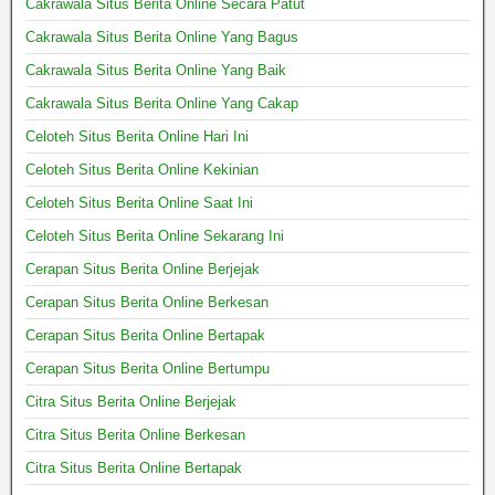
Cakrawala Situs Berita Online Secara Patut
Cakrawala Situs Berita Online Yang Bagus
Cakrawala Situs Berita Online Yang Baik
Cakrawala Situs Berita Online Yang Cakap
Celoteh Situs Berita Online Hari Ini
Celoteh Situs Berita Online Kekinian
Celoteh Situs Berita Online Saat Ini
Celoteh Situs Berita Online Sekarang Ini
Cerapan Situs Berita Online Berjejak
Cerapan Situs Berita Online Berkesan
Cerapan Situs Berita Online Bertapak
Cerapan Situs Berita Online Bertumpu
Citra Situs Berita Online Berjejak
Citra Situs Berita Online Berkesan
Citra Situs Berita Online Bertapak