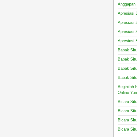
Anggapan S
Apresiasi S
Apresiasi 
Apresiasi 
Apresiasi 
Babak Situ
Babak Situ
Babak Situ
Babak Situ
Beginilah 
Online Yan
Bicara Situ
Bicara Sit
Bicara Situ
Bicara Sit