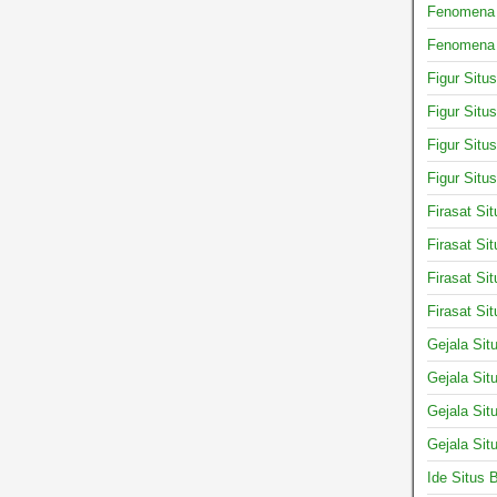
Fenomena S
Fenomena S
Figur Situ
Figur Situs
Figur Situ
Figur Situs
Firasat Si
Firasat Si
Firasat Si
Firasat Si
Gejala Sit
Gejala Sit
Gejala Sit
Gejala Sit
Ide Situs B