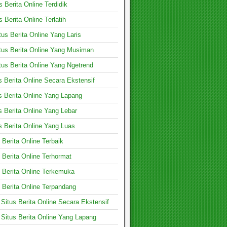
s Berita Online Terdidik
s Berita Online Terlatih
tus Berita Online Yang Laris
tus Berita Online Yang Musiman
tus Berita Online Yang Ngetrend
s Berita Online Secara Ekstensif
s Berita Online Yang Lapang
s Berita Online Yang Lebar
s Berita Online Yang Luas
 Berita Online Terbaik
 Berita Online Terhormat
 Berita Online Terkemuka
 Berita Online Terpandang
itus Berita Online Secara Ekstensif
itus Berita Online Yang Lapang