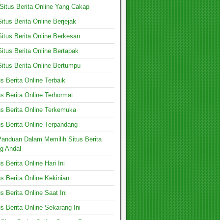
itus Berita Online Yang Cakap
itus Berita Online Berjejak
Situs Berita Online Berkesan
Situs Berita Online Bertapak
Situs Berita Online Bertumpu
s Berita Online Terbaik
s Berita Online Terhormat
s Berita Online Terkemuka
s Berita Online Terpandang
Panduan Dalam Memilih Situs Berita
g Andal
s Berita Online Hari Ini
us Berita Online Kekinian
s Berita Online Saat Ini
us Berita Online Sekarang Ini