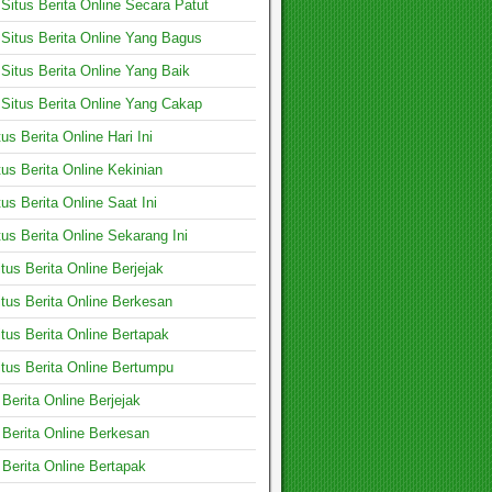
Situs Berita Online Secara Patut
Situs Berita Online Yang Bagus
Situs Berita Online Yang Baik
Situs Berita Online Yang Cakap
us Berita Online Hari Ini
tus Berita Online Kekinian
us Berita Online Saat Ini
tus Berita Online Sekarang Ini
tus Berita Online Berjejak
tus Berita Online Berkesan
tus Berita Online Bertapak
tus Berita Online Bertumpu
 Berita Online Berjejak
s Berita Online Berkesan
 Berita Online Bertapak