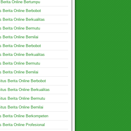
s Berita Online Bertumpu
s Berita Online Berbobot
s Berita Online Berkualitas
s Berita Online Bermutu
 Berita Online Bernilai
s Berita Online Berbobot
s Berita Online Berkualitas
s Berita Online Bermutu
 Berita Online Bernilai
itus Berita Online Berbobot
itus Berita Online Berkualitas
itus Berita Online Bermutu
tus Berita Online Bernilai
us Berita Online Berkompeten
s Berita Online Profesional