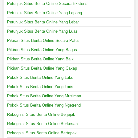
Petunjuk Situs Berita Online Secara Ekstensif
Petunjuk Situs Berita Online Yang Lapang
Petunjuk Situs Berita Online Yang Lebar
Petunjuk Situs Berita Online Yang Luas
Pikiran Situs Berita Online Secara Patut
Pikiran Situs Berita Online Yang Bagus
Pikiran Situs Berita Online Yang Baik
Pikiran Situs Berita Online Yang Cakap
Pokok Situs Berita Online Yang Laku
Pokok Situs Berita Online Yang Laris
Pokok Situs Berita Online Yang Musiman
Pokok Situs Berita Online Yang Ngetrend
Rekognisi Situs Berita Online Berjejak
Rekognisi Situs Berita Online Berkesan
Rekognisi Situs Berita Online Bertapak