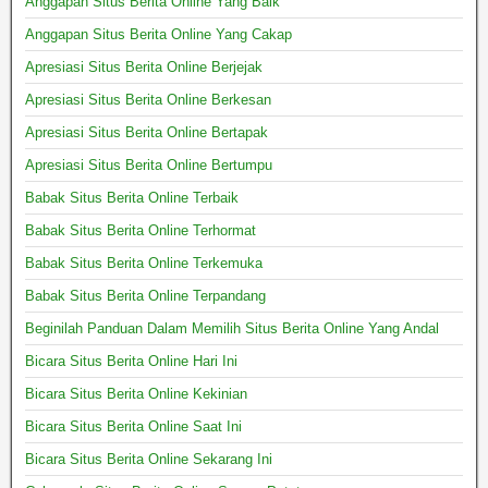
Anggapan Situs Berita Online Yang Baik
Anggapan Situs Berita Online Yang Cakap
Apresiasi Situs Berita Online Berjejak
Apresiasi Situs Berita Online Berkesan
Apresiasi Situs Berita Online Bertapak
Apresiasi Situs Berita Online Bertumpu
Babak Situs Berita Online Terbaik
Babak Situs Berita Online Terhormat
Babak Situs Berita Online Terkemuka
Babak Situs Berita Online Terpandang
Beginilah Panduan Dalam Memilih Situs Berita Online Yang Andal
Bicara Situs Berita Online Hari Ini
Bicara Situs Berita Online Kekinian
Bicara Situs Berita Online Saat Ini
Bicara Situs Berita Online Sekarang Ini