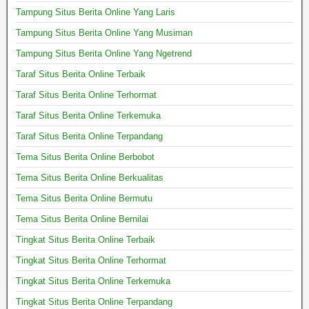
Tampung Situs Berita Online Yang Laris
Tampung Situs Berita Online Yang Musiman
Tampung Situs Berita Online Yang Ngetrend
Taraf Situs Berita Online Terbaik
Taraf Situs Berita Online Terhormat
Taraf Situs Berita Online Terkemuka
Taraf Situs Berita Online Terpandang
Tema Situs Berita Online Berbobot
Tema Situs Berita Online Berkualitas
Tema Situs Berita Online Bermutu
Tema Situs Berita Online Bernilai
Tingkat Situs Berita Online Terbaik
Tingkat Situs Berita Online Terhormat
Tingkat Situs Berita Online Terkemuka
Tingkat Situs Berita Online Terpandang