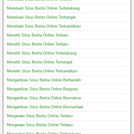
Menelaah Situs Berita Online Terbelakang
Menelaah Situs Berita Online Terhangat
Menelaah Situs Berita Online Terkareditasi
Meneliti Situs Berita Online Terbaru
Meneliti Situs Berita Online Terbaru
Meneliti Situs Berita Online Terbelakang
Meneliti Situs Berita Online Terhangat
Meneliti Situs Berita Online Terkareditasi
Mengartikan Situs Berita Online Berfaedah
Mengartikan Situs Berita Online Berguna
Mengartikan Situs Berita Online Bermakna
Mengartikan Situs Berita Online Bermanfaat
Mengedari Situs Berita Online Terbaru
Mengedari Situs Berita Online Terbaru
Mengedari Situs Berita Online Terbelakang