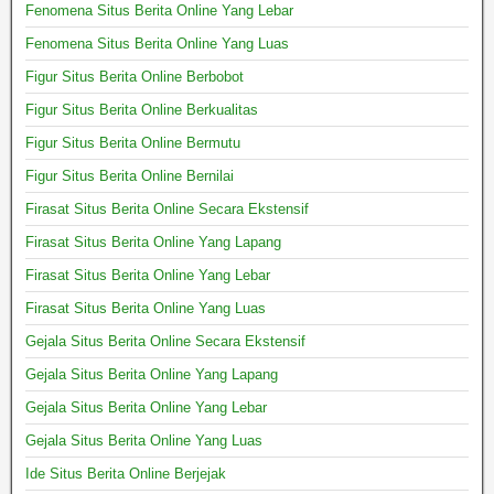
Fenomena Situs Berita Online Yang Lebar
Fenomena Situs Berita Online Yang Luas
Figur Situs Berita Online Berbobot
Figur Situs Berita Online Berkualitas
Figur Situs Berita Online Bermutu
Figur Situs Berita Online Bernilai
Firasat Situs Berita Online Secara Ekstensif
Firasat Situs Berita Online Yang Lapang
Firasat Situs Berita Online Yang Lebar
Firasat Situs Berita Online Yang Luas
Gejala Situs Berita Online Secara Ekstensif
Gejala Situs Berita Online Yang Lapang
Gejala Situs Berita Online Yang Lebar
Gejala Situs Berita Online Yang Luas
Ide Situs Berita Online Berjejak