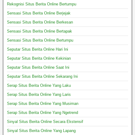
Rekognisi Situs Berita Online Bertumpu
Sensasi Situs Berita Online Berjejak
Sensasi Situs Berita Online Berkesan
Sensasi Situs Berita Online Bertapak
Sensasi Situs Berita Online Bertumpu
Seputar Situs Berita Online Hari Ini
Seputar Situs Berita Online Kekinian
Seputar Situs Berita Online Saat Ini
Seputar Situs Berita Online Sekarang Ini
Serap Situs Berita Online Yang Laku
Serap Situs Berita Online Yang Laris
Serap Situs Berita Online Yang Musiman
Serap Situs Berita Online Yang Ngetrend
Sinyal Situs Berita Online Secara Ekstensif
Sinyal Situs Berita Online Yang Lapang