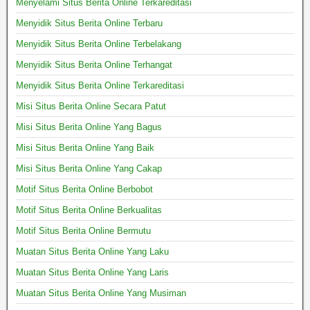
Menyelami Situs Berita Online Terkareditasi
Menyidik Situs Berita Online Terbaru
Menyidik Situs Berita Online Terbelakang
Menyidik Situs Berita Online Terhangat
Menyidik Situs Berita Online Terkareditasi
Misi Situs Berita Online Secara Patut
Misi Situs Berita Online Yang Bagus
Misi Situs Berita Online Yang Baik
Misi Situs Berita Online Yang Cakap
Motif Situs Berita Online Berbobot
Motif Situs Berita Online Berkualitas
Motif Situs Berita Online Bermutu
Muatan Situs Berita Online Yang Laku
Muatan Situs Berita Online Yang Laris
Muatan Situs Berita Online Yang Musiman