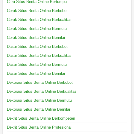
Citra Situs Berita Online Bertumpu
Corak Situs Berita Online Berbobot
Corak Situs Berita Online Berkualitas
Corak Situs Berita Online Bermutu
Corak Situs Berita Online Bernilai
Dasar Situs Berita Online Berbobot
Dasar Situs Berita Online Berkualitas
Dasar Situs Berita Online Bermutu
Dasar Situs Berita Online Bernilai
Dekorasi Situs Berita Online Berbobot
Dekorasi Situs Berita Online Berkualitas
Dekorasi Situs Berita Online Bermutu
Dekorasi Situs Berita Online Bernilai
Dekrit Situs Berita Online Berkompeten
Dekrit Situs Berita Online Profesional