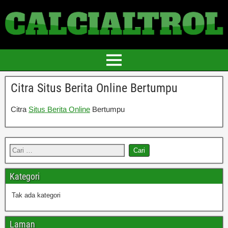
Citra Situs Berita Online Bertumpu
Citra
Situs Berita Online
Bertumpu
Kategori
Tak ada kategori
Laman