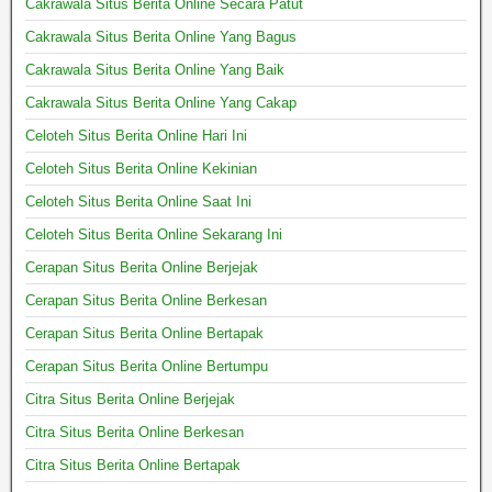
Cakrawala Situs Berita Online Secara Patut
Cakrawala Situs Berita Online Yang Bagus
Cakrawala Situs Berita Online Yang Baik
Cakrawala Situs Berita Online Yang Cakap
Celoteh Situs Berita Online Hari Ini
Celoteh Situs Berita Online Kekinian
Celoteh Situs Berita Online Saat Ini
Celoteh Situs Berita Online Sekarang Ini
Cerapan Situs Berita Online Berjejak
Cerapan Situs Berita Online Berkesan
Cerapan Situs Berita Online Bertapak
Cerapan Situs Berita Online Bertumpu
Citra Situs Berita Online Berjejak
Citra Situs Berita Online Berkesan
Citra Situs Berita Online Bertapak