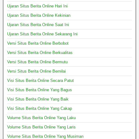
Ujaran Situs Berita Online Hari Ini
Ujaran Situs Berita Online Kekinian
Ujaran Situs Berita Online Saat Ini
Ujaran Situs Berita Online Sekarang Ini
Versi Situs Berita Online Berbobot
Versi Situs Berita Online Berkualitas
Versi Situs Berita Online Bermutu
Versi Situs Berita Online Bernilai
Visi Situs Berita Online Secara Patut
Visi Situs Berita Online Yang Bagus
Visi Situs Berita Online Yang Baik
Visi Situs Berita Online Yang Cakap
Volume Situs Berita Online Yang Laku
Volume Situs Berita Online Yang Laris
Volume Situs Berita Online Yang Musiman