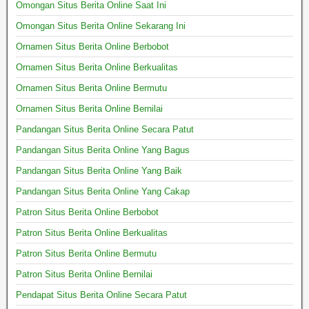
Omongan Situs Berita Online Saat Ini
Omongan Situs Berita Online Sekarang Ini
Ornamen Situs Berita Online Berbobot
Ornamen Situs Berita Online Berkualitas
Ornamen Situs Berita Online Bermutu
Ornamen Situs Berita Online Bernilai
Pandangan Situs Berita Online Secara Patut
Pandangan Situs Berita Online Yang Bagus
Pandangan Situs Berita Online Yang Baik
Pandangan Situs Berita Online Yang Cakap
Patron Situs Berita Online Berbobot
Patron Situs Berita Online Berkualitas
Patron Situs Berita Online Bermutu
Patron Situs Berita Online Bernilai
Pendapat Situs Berita Online Secara Patut