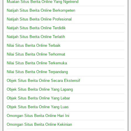
Muatan Situs Berita Online Yang Ngetrend
Natijah Situs Berita Online Berkompeten
Natijah Situs Berita Online Profesional
Natijah Situs Berita Online Terdidik
Natijah Situs Berita Online Terlatih
Nilai Situs Berita Online Terbaik
Nilai Situs Berita Online Terhormat
Nilai Situs Berita Online Terkemuka
Nilai Situs Berita Online Terpandang
Objek Situs Berita Online Secara Ekstensif
Objek Situs Berita Online Yang Lapang
Objek Situs Berita Online Yang Lebar
Objek Situs Berita Online Yang Luas
Omongan Situs Berita Online Hari Ini
Omongan Situs Berita Online Kekinian