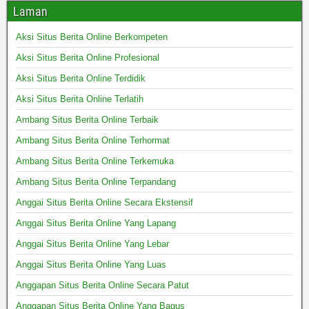
Laman
Aksi Situs Berita Online Berkompeten
Aksi Situs Berita Online Profesional
Aksi Situs Berita Online Terdidik
Aksi Situs Berita Online Terlatih
Ambang Situs Berita Online Terbaik
Ambang Situs Berita Online Terhormat
Ambang Situs Berita Online Terkemuka
Ambang Situs Berita Online Terpandang
Anggai Situs Berita Online Secara Ekstensif
Anggai Situs Berita Online Yang Lapang
Anggai Situs Berita Online Yang Lebar
Anggai Situs Berita Online Yang Luas
Anggapan Situs Berita Online Secara Patut
Anggapan Situs Berita Online Yang Bagus