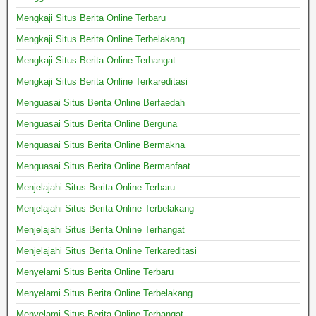
Mengkaji Situs Berita Online Terbaru
Mengkaji Situs Berita Online Terbelakang
Mengkaji Situs Berita Online Terhangat
Mengkaji Situs Berita Online Terkareditasi
Menguasai Situs Berita Online Berfaedah
Menguasai Situs Berita Online Berguna
Menguasai Situs Berita Online Bermakna
Menguasai Situs Berita Online Bermanfaat
Menjelajahi Situs Berita Online Terbaru
Menjelajahi Situs Berita Online Terbelakang
Menjelajahi Situs Berita Online Terhangat
Menjelajahi Situs Berita Online Terkareditasi
Menyelami Situs Berita Online Terbaru
Menyelami Situs Berita Online Terbelakang
Menyelami Situs Berita Online Terhangat