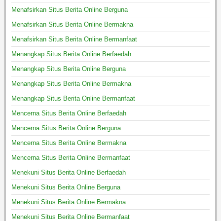
Menafsirkan Situs Berita Online Berguna
Menafsirkan Situs Berita Online Bermakna
Menafsirkan Situs Berita Online Bermanfaat
Menangkap Situs Berita Online Berfaedah
Menangkap Situs Berita Online Berguna
Menangkap Situs Berita Online Bermakna
Menangkap Situs Berita Online Bermanfaat
Mencerna Situs Berita Online Berfaedah
Mencerna Situs Berita Online Berguna
Mencerna Situs Berita Online Bermakna
Mencerna Situs Berita Online Bermanfaat
Menekuni Situs Berita Online Berfaedah
Menekuni Situs Berita Online Berguna
Menekuni Situs Berita Online Bermakna
Menekuni Situs Berita Online Bermanfaat