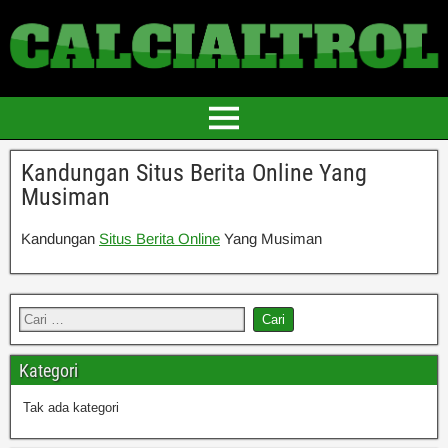
Kandungan Situs Berita Online Yang
Musiman
Kandungan
Situs Berita Online
Yang Musiman
Kategori
Tak ada kategori