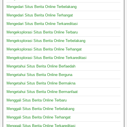
Mengedari Situs Berita Online Terbelakang
Mengedari Situs Berita Online Terhangat
Mengedari Situs Berita Online Terkareditasi
Mengeksplorasi Situs Berita Online Terbaru
Mengeksplorasi Situs Berita Online Terbelakang
Mengeksplorasi Situs Berita Online Terhangat
Mengeksplorasi Situs Berita Online Terkareditasi
Mengetahui Situs Berita Online Berfaedah
Mengetahui Situs Berita Online Berguna
Mengetahui Situs Berita Online Bermakna
Mengetahui Situs Berita Online Bermanfaat
Menggali Situs Berita Online Terbaru
Menggali Situs Berita Online Terbelakang
Menggali Situs Berita Online Terhangat
Menggali Situs Berita Online Terkareditasi