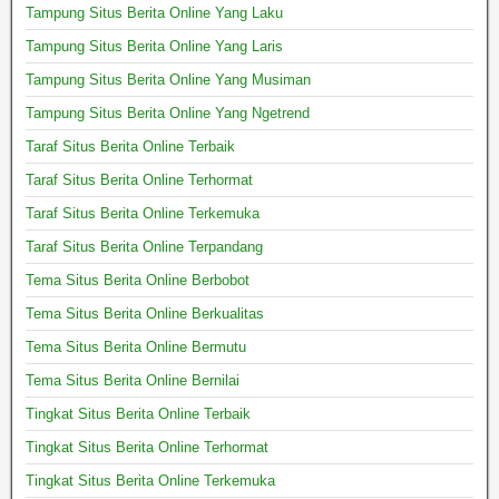
Tampung Situs Berita Online Yang Laku
Tampung Situs Berita Online Yang Laris
Tampung Situs Berita Online Yang Musiman
Tampung Situs Berita Online Yang Ngetrend
Taraf Situs Berita Online Terbaik
Taraf Situs Berita Online Terhormat
Taraf Situs Berita Online Terkemuka
Taraf Situs Berita Online Terpandang
Tema Situs Berita Online Berbobot
Tema Situs Berita Online Berkualitas
Tema Situs Berita Online Bermutu
Tema Situs Berita Online Bernilai
Tingkat Situs Berita Online Terbaik
Tingkat Situs Berita Online Terhormat
Tingkat Situs Berita Online Terkemuka