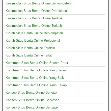
Kesimpulan Situs Berita Online Berkompeten
Kesimpulan Situs Berita Online Profesional
Kesimpulan Situs Berita Online Terdidik
Kesimpulan Situs Berita Online Terlatih
Kiprah Situs Berita Online Berkompeten
Kiprah Situs Berita Online Profesional
Kiprah Situs Berita Online Terdidik
Kiprah Situs Berita Online Terlatih
Komitmen Situs Berita Online Secara Patut
Komitmen Situs Berita Online Yang Bagus
Komitmen Situs Berita Online Yang Baik
Komitmen Situs Berita Online Yang Cakap
Konsep Situs Berita Online Berjejak
Konsep Situs Berita Online Berkesan
Konsep Situs Berita Online Bertapak