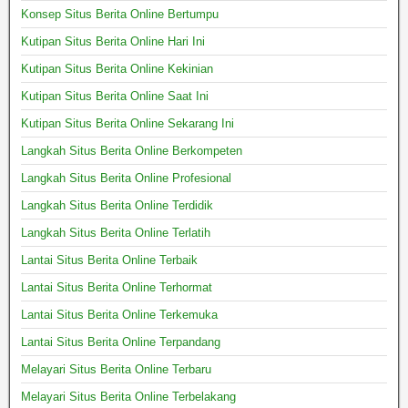
Konsep Situs Berita Online Bertumpu
Kutipan Situs Berita Online Hari Ini
Kutipan Situs Berita Online Kekinian
Kutipan Situs Berita Online Saat Ini
Kutipan Situs Berita Online Sekarang Ini
Langkah Situs Berita Online Berkompeten
Langkah Situs Berita Online Profesional
Langkah Situs Berita Online Terdidik
Langkah Situs Berita Online Terlatih
Lantai Situs Berita Online Terbaik
Lantai Situs Berita Online Terhormat
Lantai Situs Berita Online Terkemuka
Lantai Situs Berita Online Terpandang
Melayari Situs Berita Online Terbaru
Melayari Situs Berita Online Terbelakang