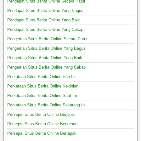
Pendapat Situs Berita Online Secara Patut
Pendapat Situs Berita Online Yang Bagus
Pendapat Situs Berita Online Yang Baik
Pendapat Situs Berita Online Yang Cakap
Pengertian Situs Berita Online Secara Patut
Pengertian Situs Berita Online Yang Bagus
Pengertian Situs Berita Online Yang Baik
Pengertian Situs Berita Online Yang Cakap
Perkataan Situs Berita Online Hari Ini
Perkataan Situs Berita Online Kekinian
Perkataan Situs Berita Online Saat Ini
Perkataan Situs Berita Online Sekarang Ini
Persepsi Situs Berita Online Berjejak
Persepsi Situs Berita Online Berkesan
Persepsi Situs Berita Online Bertapak