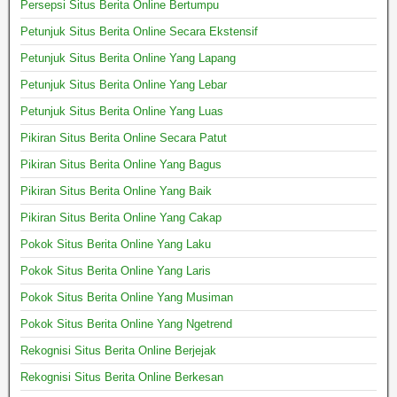
Persepsi Situs Berita Online Bertumpu
Petunjuk Situs Berita Online Secara Ekstensif
Petunjuk Situs Berita Online Yang Lapang
Petunjuk Situs Berita Online Yang Lebar
Petunjuk Situs Berita Online Yang Luas
Pikiran Situs Berita Online Secara Patut
Pikiran Situs Berita Online Yang Bagus
Pikiran Situs Berita Online Yang Baik
Pikiran Situs Berita Online Yang Cakap
Pokok Situs Berita Online Yang Laku
Pokok Situs Berita Online Yang Laris
Pokok Situs Berita Online Yang Musiman
Pokok Situs Berita Online Yang Ngetrend
Rekognisi Situs Berita Online Berjejak
Rekognisi Situs Berita Online Berkesan