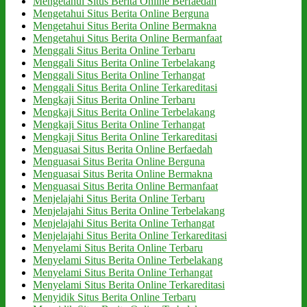
Mengetahui Situs Berita Online Berfaedah
Mengetahui Situs Berita Online Berguna
Mengetahui Situs Berita Online Bermakna
Mengetahui Situs Berita Online Bermanfaat
Menggali Situs Berita Online Terbaru
Menggali Situs Berita Online Terbelakang
Menggali Situs Berita Online Terhangat
Menggali Situs Berita Online Terkareditasi
Mengkaji Situs Berita Online Terbaru
Mengkaji Situs Berita Online Terbelakang
Mengkaji Situs Berita Online Terhangat
Mengkaji Situs Berita Online Terkareditasi
Menguasai Situs Berita Online Berfaedah
Menguasai Situs Berita Online Berguna
Menguasai Situs Berita Online Bermakna
Menguasai Situs Berita Online Bermanfaat
Menjelajahi Situs Berita Online Terbaru
Menjelajahi Situs Berita Online Terbelakang
Menjelajahi Situs Berita Online Terhangat
Menjelajahi Situs Berita Online Terkareditasi
Menyelami Situs Berita Online Terbaru
Menyelami Situs Berita Online Terbelakang
Menyelami Situs Berita Online Terhangat
Menyelami Situs Berita Online Terkareditasi
Menyidik Situs Berita Online Terbaru