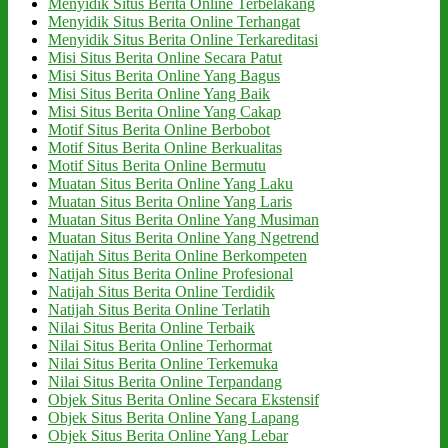
Menyidik Situs Berita Online Terbelakang
Menyidik Situs Berita Online Terhangat
Menyidik Situs Berita Online Terkareditasi
Misi Situs Berita Online Secara Patut
Misi Situs Berita Online Yang Bagus
Misi Situs Berita Online Yang Baik
Misi Situs Berita Online Yang Cakap
Motif Situs Berita Online Berbobot
Motif Situs Berita Online Berkualitas
Motif Situs Berita Online Bermutu
Muatan Situs Berita Online Yang Laku
Muatan Situs Berita Online Yang Laris
Muatan Situs Berita Online Yang Musiman
Muatan Situs Berita Online Yang Ngetrend
Natijah Situs Berita Online Berkompeten
Natijah Situs Berita Online Profesional
Natijah Situs Berita Online Terdidik
Natijah Situs Berita Online Terlatih
Nilai Situs Berita Online Terbaik
Nilai Situs Berita Online Terhormat
Nilai Situs Berita Online Terkemuka
Nilai Situs Berita Online Terpandang
Objek Situs Berita Online Secara Ekstensif
Objek Situs Berita Online Yang Lapang
Objek Situs Berita Online Yang Lebar