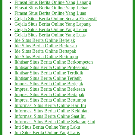
Firasat Situs Berita Online Yang Lapang
Firasat Situs Berita Online Yang Lebar
Firasat Situs Berita Online Yang Luas
Gejala Situs Berita Online Secara Ekstensif
Gejala Situs Berita Online Yang Lapang
Gejala Situs Berita Online Yang Lebar
Gejala Situs Berita Online Yang Luas
Ide Situs Berita Online Berjejak
Ide Situs Berita Online Berkesan
Ide Situs Berita Online Bertapak
Ide Situs Berita Online Bertumpu
Ikhtisar Situs Berita Online Berkompeten
Ikhtisar Situs Berita Online Profesional
Ikhtisar Situs Berita Online Terdidik
Ikhtisar Situs Berita Online Terlatih
Impresi Situs Berita Online Berjejak
Impresi Situs Berita Online Berkesan
Impresi Situs Berita Online Bertapak
Impresi Situs Berita Online Bertumpu
Informasi Situs Berita Online Hari Ini
Informasi Situs Berita Online Kekinian
Informasi Situs Berita Online Saat Ini
Informasi Situs Berita Online Sekarang Ini
Inti Situs Berita Online Yang Laku
Inti Situs Berita Online Yang Laris