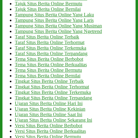
Tajuk Situs Berita Online Bermutu
Tajuk Situs Berita Online Bernilai
Tampung Situs Berita Online Yang Laku
Tampung Situs Berita Online Yang Laris
Tampung Situs Berita Online Yang Musiman
Tampung Situs Berita Online Yang Ngetrend
Taraf Situs Berita Online Terbaik
Taraf Situs Berita Online Terhormat
Taraf Situs Berita Online Terkemuka
Taraf Situs Berita Online Terpandang
Tema Situs Berita Online Berbobot
Tema Situs Berita Online Berkualitas
Tema Situs Berita Online Bermutu
Tema Situs Berita Online Bernilai
Tingkat Situs Berita Online Terbaik
Tingkat Situs Berita Online Terhormat
Tingkat Situs Berita Online Terkemuka
Tingkat Situs Berita Online Terpandang
Ujaran Situs Berita Online Hari Ini
Ujaran Situs Berita Online Kekinian
Ujaran Situs Berita Online Saat Ini
Ujaran Situs Berita Online Sekarang Ini
Versi Situs Berita Online Berbobot
Versi Situs Berita Online Berkualitas
Versi Situs Berita Online Bermutu