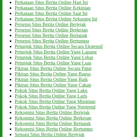
Perkataan Situs Berita Online Hari Ini
Perkataan Situs Berita Online Kekinian
Perkataan Situs Berita Online Saat Ini
Perkataan Situs Berita Online Sekarang Ini
Persepsi Situs Berita Online Berjejak
Persepsi Situs Berita Online Berkesan
Persepsi Situs Berita Online Bertapak
Persepsi Situs Berita Online Bertumpu
Petunjuk Situs Berita Online Secara Ekstensif
Petunjuk Situs Berita Online Yang Lapang
Petunjuk Situs Berita Online Yang Lebar
Petunjuk Situs Berita Online Yang Luas
Pikiran Situs Berita Online Secara Patut
Pikiran Situs Berita Online Yang Bagus
Pikiran Situs Berita Online Yang Baik
Pikiran Situs Berita Online Yang Cakap
Pokok Situs Berita Online Yang Laku
Pokok Situs Berita Online Yang Laris
Pokok Situs Berita Online Yang Musiman
Pokok Situs Berita Online Yang Ngetrend
Rekognisi Situs Berita Online Berjejak
Rekognisi Situs Berita Online Berkesan
Rekognisi Situs Berita Online Bertapak
Rekognisi Situs Berita Online Bertumpu
Sensasi Situs Berita Online Berjejak