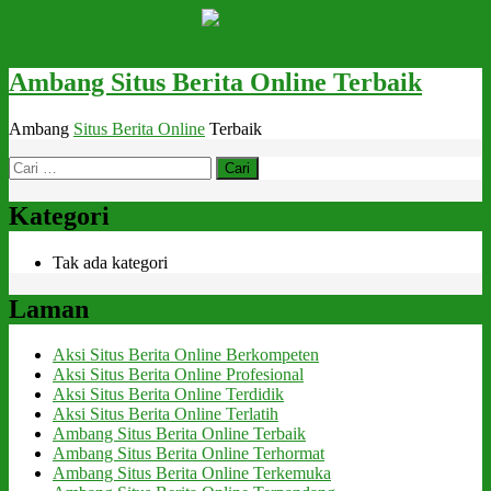
Ambang Situs Berita Online Terbaik
Ambang
Situs Berita Online
Terbaik
Cari
untuk:
Kategori
Tak ada kategori
Laman
Aksi Situs Berita Online Berkompeten
Aksi Situs Berita Online Profesional
Aksi Situs Berita Online Terdidik
Aksi Situs Berita Online Terlatih
Ambang Situs Berita Online Terbaik
Ambang Situs Berita Online Terhormat
Ambang Situs Berita Online Terkemuka