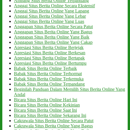
Ambang Situs Berita Online Terpandang
Anggai Situs Berita Online Secara Ekstensif
Anggai Situs Berita Online Yang Lapang
Anggai Situs Berita Online Yang Lebar
Anggai Situs Berita Online Yang Luas
Anggapan Situs Berita Online Secara Patut
Anggapan Situs Berita Online Yang Bagus
Anggapan Situs Berita Online Yang Baik
Anggapan Situs Berita Online Yang Cakap
Apresiasi Situs Berita Online Berjejak
Apresiasi Situs Berita Online Berkesan
Apresiasi Situs Berita Online Bertapak
Apresiasi Situs Berita Online Bertumpu
Babak Situs Berita Online Terbaik
Babak Situs Berita Online Terhormat
Babak Situs Berita Online Terkemuka
Babak Situs Berita Online Terpandang
Beginilah Panduan Dalam Memilih Situs Berita Online Yang
Andal
Bicara Situs Berita Online Hari Ini
Bicara Situs Berita Online Kekinian
Bicara Situs Berita Online Saat Ini
Bicara Situs Berita Online Sekarang Ini
Cakrawala Situs Berita Online Secara Patut
Cakrawala Situs Berita Online Yang Bagus