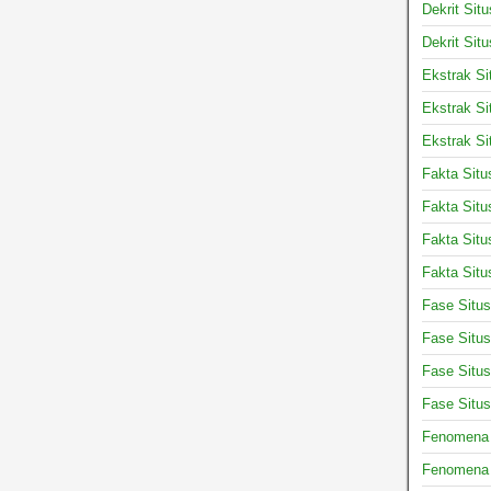
Dekrit Situ
Dekrit Situ
Ekstrak Si
Ekstrak Si
Ekstrak Si
Fakta Situ
Fakta Situ
Fakta Situ
Fakta Situ
Fase Situs
Fase Situs
Fase Situs
Fase Situs
Fenomena S
Fenomena S