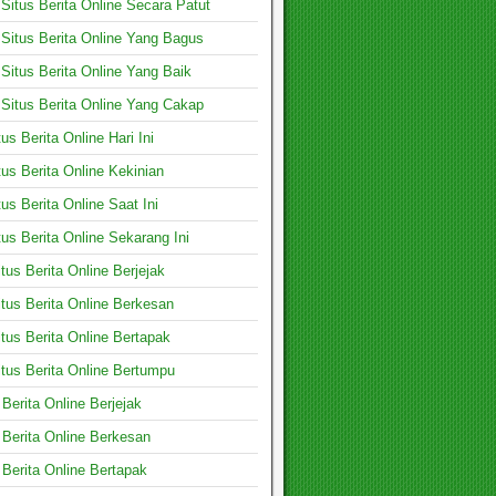
Situs Berita Online Secara Patut
Situs Berita Online Yang Bagus
Situs Berita Online Yang Baik
Situs Berita Online Yang Cakap
us Berita Online Hari Ini
tus Berita Online Kekinian
us Berita Online Saat Ini
tus Berita Online Sekarang Ini
tus Berita Online Berjejak
tus Berita Online Berkesan
tus Berita Online Bertapak
tus Berita Online Bertumpu
 Berita Online Berjejak
s Berita Online Berkesan
 Berita Online Bertapak