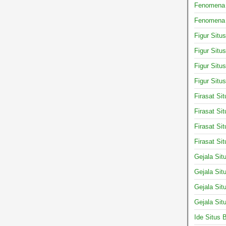
Fenomena S
Fenomena S
Figur Situ
Figur Situs
Figur Situ
Figur Situs
Firasat Si
Firasat Si
Firasat Si
Firasat Si
Gejala Sit
Gejala Sit
Gejala Sit
Gejala Sit
Ide Situs B