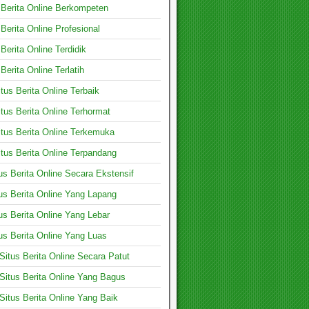
 Berita Online Berkompeten
 Berita Online Profesional
Berita Online Terdidik
Berita Online Terlatih
us Berita Online Terbaik
us Berita Online Terhormat
tus Berita Online Terkemuka
us Berita Online Terpandang
us Berita Online Secara Ekstensif
us Berita Online Yang Lapang
us Berita Online Yang Lebar
us Berita Online Yang Luas
itus Berita Online Secara Patut
itus Berita Online Yang Bagus
itus Berita Online Yang Baik