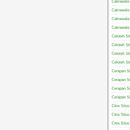
Cakrawala 
Cakrawala 
Cakrawala 
Cakrawala 
Celoteh Sit
Celoteh Si
Celoteh Sit
Celoteh Si
Cerapan Si
Cerapan Si
Cerapan Si
Cerapan Si
Citra Situs
Citra Situ
Citra Situs