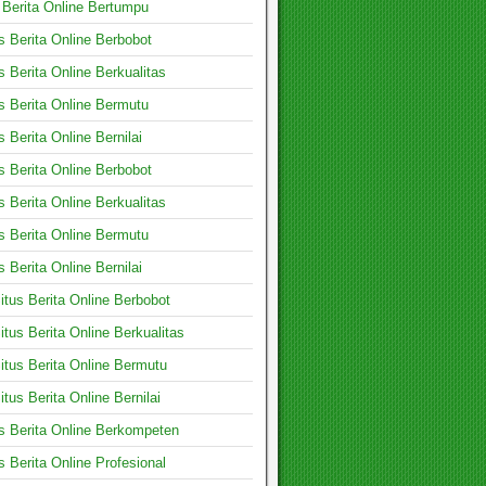
s Berita Online Bertumpu
s Berita Online Berbobot
s Berita Online Berkualitas
s Berita Online Bermutu
 Berita Online Bernilai
s Berita Online Berbobot
s Berita Online Berkualitas
s Berita Online Bermutu
 Berita Online Bernilai
itus Berita Online Berbobot
itus Berita Online Berkualitas
itus Berita Online Bermutu
tus Berita Online Bernilai
us Berita Online Berkompeten
s Berita Online Profesional