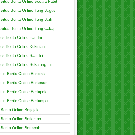
Situs Berita Online Secara Patut
Situs Berita Online Yang Bagus
Situs Berita Online Yang Baik
Situs Berita Online Yang Cakap
us Berita Online Hari Ini
tus Berita Online Kekinian
us Berita Online Saat Ini
tus Berita Online Sekarang Ini
tus Berita Online Berjejak
tus Berita Online Berkesan
tus Berita Online Bertapak
tus Berita Online Bertumpu
 Berita Online Berjejak
s Berita Online Berkesan
 Berita Online Bertapak