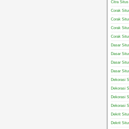
Citra Situ
Corak Situ
Corak Situ
Corak Situ
Corak Situs
Dasar Situ
Dasar Situ
Dasar Situ
Dasar Situs
Dekorasi S
Dekorasi S
Dekorasi S
Dekorasi Si
Dekrit Sit
Dekrit Situ