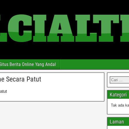
itus Berita Online Yang Andal
ine Secara Patut
atut
Kategori
Tak ada ka
Laman