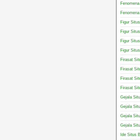
Fenomena S
Fenomena S
Figur Situ
Figur Situs
Figur Situ
Figur Situs
Firasat Si
Firasat Si
Firasat Si
Firasat Si
Gejala Sit
Gejala Sit
Gejala Sit
Gejala Sit
Ide Situs B