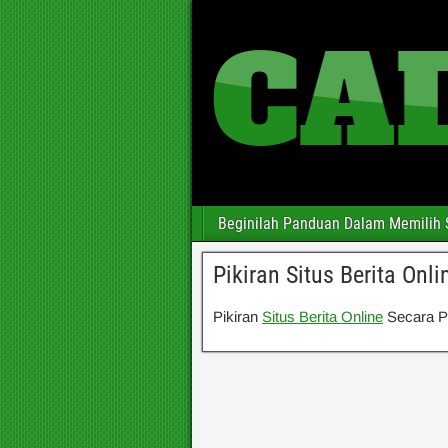
Beginilah Panduan Dalam Memilih S
Pikiran Situs Berita Onl
Pikiran
Situs Berita Online
Secara P