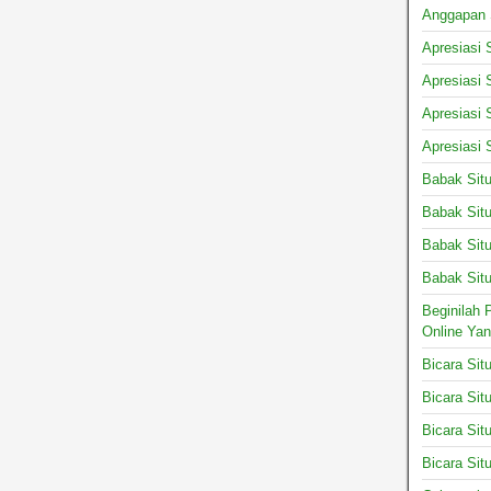
Anggapan S
Apresiasi S
Apresiasi 
Apresiasi 
Apresiasi 
Babak Situ
Babak Situ
Babak Situ
Babak Situ
Beginilah 
Online Yan
Bicara Situ
Bicara Sit
Bicara Situ
Bicara Sit