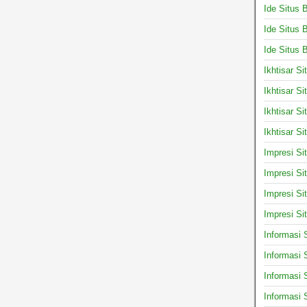
Ide Situs 
Ide Situs 
Ide Situs 
Ikhtisar S
Ikhtisar Si
Ikhtisar Si
Ikhtisar Si
Impresi Sit
Impresi Si
Impresi Si
Impresi Si
Informasi S
Informasi 
Informasi S
Informasi 