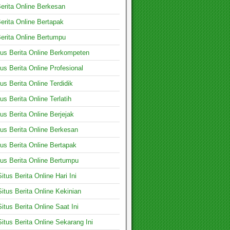
Berita Online Berkesan
Berita Online Bertapak
Berita Online Bertumpu
itus Berita Online Berkompeten
tus Berita Online Profesional
tus Berita Online Terdidik
tus Berita Online Terlatih
us Berita Online Berjejak
tus Berita Online Berkesan
tus Berita Online Bertapak
tus Berita Online Bertumpu
itus Berita Online Hari Ini
Situs Berita Online Kekinian
itus Berita Online Saat Ini
Situs Berita Online Sekarang Ini