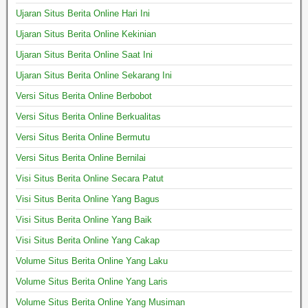
Ujaran Situs Berita Online Hari Ini
Ujaran Situs Berita Online Kekinian
Ujaran Situs Berita Online Saat Ini
Ujaran Situs Berita Online Sekarang Ini
Versi Situs Berita Online Berbobot
Versi Situs Berita Online Berkualitas
Versi Situs Berita Online Bermutu
Versi Situs Berita Online Bernilai
Visi Situs Berita Online Secara Patut
Visi Situs Berita Online Yang Bagus
Visi Situs Berita Online Yang Baik
Visi Situs Berita Online Yang Cakap
Volume Situs Berita Online Yang Laku
Volume Situs Berita Online Yang Laris
Volume Situs Berita Online Yang Musiman