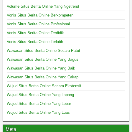
Volume Situs Berita Online Yang Ngetrend
Vonis Situs Berita Online Berkompeten
Vonis Situs Berita Online Profesional
Vonis Situs Berita Online Terdidik
Vonis Situs Berita Online Terlatih
Wawasan Situs Berita Online Secara Patut
Wawasan Situs Berita Online Yang Bagus
Wawasan Situs Berita Online Yang Baik
Wawasan Situs Berita Online Yang Cakap
Wujud Situs Berita Online Secara Ekstensif
Wujud Situs Berita Online Yang Lapang
Wujud Situs Berita Online Yang Lebar
Wujud Situs Berita Online Yang Luas
Meta