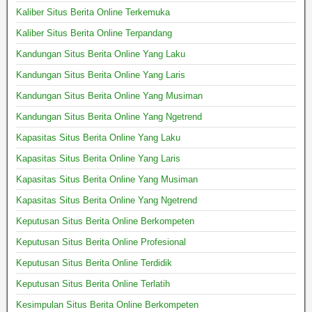
Kaliber Situs Berita Online Terkemuka
Kaliber Situs Berita Online Terpandang
Kandungan Situs Berita Online Yang Laku
Kandungan Situs Berita Online Yang Laris
Kandungan Situs Berita Online Yang Musiman
Kandungan Situs Berita Online Yang Ngetrend
Kapasitas Situs Berita Online Yang Laku
Kapasitas Situs Berita Online Yang Laris
Kapasitas Situs Berita Online Yang Musiman
Kapasitas Situs Berita Online Yang Ngetrend
Keputusan Situs Berita Online Berkompeten
Keputusan Situs Berita Online Profesional
Keputusan Situs Berita Online Terdidik
Keputusan Situs Berita Online Terlatih
Kesimpulan Situs Berita Online Berkompeten