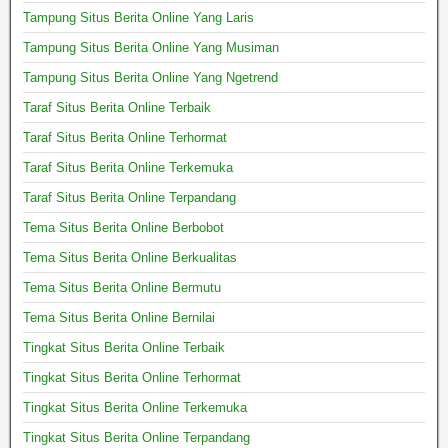
Tampung Situs Berita Online Yang Laris
Tampung Situs Berita Online Yang Musiman
Tampung Situs Berita Online Yang Ngetrend
Taraf Situs Berita Online Terbaik
Taraf Situs Berita Online Terhormat
Taraf Situs Berita Online Terkemuka
Taraf Situs Berita Online Terpandang
Tema Situs Berita Online Berbobot
Tema Situs Berita Online Berkualitas
Tema Situs Berita Online Bermutu
Tema Situs Berita Online Bernilai
Tingkat Situs Berita Online Terbaik
Tingkat Situs Berita Online Terhormat
Tingkat Situs Berita Online Terkemuka
Tingkat Situs Berita Online Terpandang