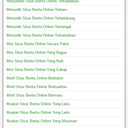
Menyelami Situs Berita Online Terkareditasi
Menyidik Situs Berita Online Terbaru
Menyidik Situs Berita Online Terbelakang
Menyidik Situs Berita Online Terhangat
Menyidik Situs Berita Online Terkareditasi
Misi Situs Berita Online Secara Patut
Misi Situs Berita Online Yang Bagus
Misi Situs Berita Online Yang Baik
Misi Situs Berita Online Yang Cakap
Motif Situs Berita Online Berbobot
Motif Situs Berita Online Berkualitas
Motif Situs Berita Online Bermutu
Muatan Situs Berita Online Yang Laku
Muatan Situs Berita Online Yang Laris
Muatan Situs Berita Online Yang Musiman