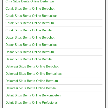
Citra Situs Berita Online Bertumpu
Corak Situs Berita Online Berbobot
Corak Situs Berita Online Berkualitas
Corak Situs Berita Online Bermutu
Corak Situs Berita Online Bernilai
Dasar Situs Berita Online Berbobot
Dasar Situs Berita Online Berkualitas
Dasar Situs Berita Online Bermutu
Dasar Situs Berita Online Bernilai
Dekorasi Situs Berita Online Berbobot
Dekorasi Situs Berita Online Berkualitas
Dekorasi Situs Berita Online Bermutu
Dekorasi Situs Berita Online Bernilai
Dekrit Situs Berita Online Berkompeten
Dekrit Situs Berita Online Profesional