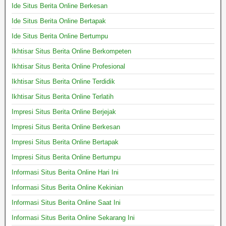
Ide Situs Berita Online Berkesan
Ide Situs Berita Online Bertapak
Ide Situs Berita Online Bertumpu
Ikhtisar Situs Berita Online Berkompeten
Ikhtisar Situs Berita Online Profesional
Ikhtisar Situs Berita Online Terdidik
Ikhtisar Situs Berita Online Terlatih
Impresi Situs Berita Online Berjejak
Impresi Situs Berita Online Berkesan
Impresi Situs Berita Online Bertapak
Impresi Situs Berita Online Bertumpu
Informasi Situs Berita Online Hari Ini
Informasi Situs Berita Online Kekinian
Informasi Situs Berita Online Saat Ini
Informasi Situs Berita Online Sekarang Ini