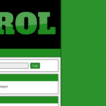
tegori