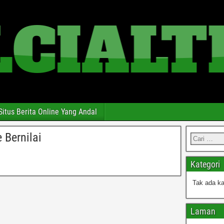
itus Berita Online Yang Andal
 Bernilai
Kategori
Tak ada ka
Laman