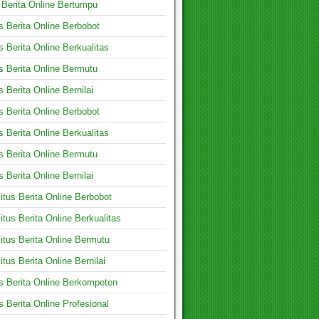
s Berita Online Bertumpu
s Berita Online Berbobot
s Berita Online Berkualitas
s Berita Online Bermutu
 Berita Online Bernilai
s Berita Online Berbobot
s Berita Online Berkualitas
s Berita Online Bermutu
 Berita Online Bernilai
itus Berita Online Berbobot
itus Berita Online Berkualitas
itus Berita Online Bermutu
tus Berita Online Bernilai
us Berita Online Berkompeten
s Berita Online Profesional