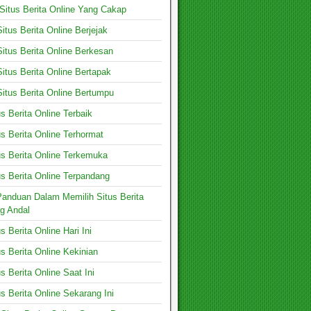
itus Berita Online Yang Cakap
itus Berita Online Berjejak
Situs Berita Online Berkesan
Situs Berita Online Bertapak
Situs Berita Online Bertumpu
s Berita Online Terbaik
s Berita Online Terhormat
s Berita Online Terkemuka
s Berita Online Terpandang
Panduan Dalam Memilih Situs Berita
g Andal
s Berita Online Hari Ini
us Berita Online Kekinian
s Berita Online Saat Ini
us Berita Online Sekarang Ini