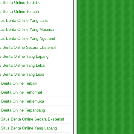
s Berita Online Terdidik
s Berita Online Terlatih
tus Berita Online Yang Laris
tus Berita Online Yang Musiman
tus Berita Online Yang Ngetrend
s Berita Online Secara Ekstensif
s Berita Online Yang Lapang
s Berita Online Yang Lebar
s Berita Online Yang Luas
 Berita Online Terbaik
 Berita Online Terhormat
 Berita Online Terkemuka
 Berita Online Terpandang
itus Berita Online Secara Ekstensif
itus Berita Online Yang Lapang