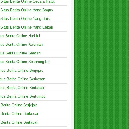
Situs Berita Online Secara Patut
Situs Berita Online Yang Bagus
Situs Berita Online Yang Baik
Situs Berita Online Yang Cakap
us Berita Online Hari Ini
tus Berita Online Kekinian
us Berita Online Saat Ini
tus Berita Online Sekarang Ini
tus Berita Online Berjejak
tus Berita Online Berkesan
tus Berita Online Bertapak
tus Berita Online Bertumpu
 Berita Online Berjejak
s Berita Online Berkesan
 Berita Online Bertapak