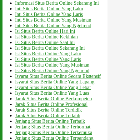
Informasi Situs Berita Online Sekarang Ini
Inti Situs Berita Online Yang Laku
Inti Situs Berita Online Yang Laris
Inti Situs Berita Online Yang Musiman
Inti Situs Berita Online Yang Ngetrend
Isi Situs Berita Online Hari Ini
Isi Situs Berita Online Kekinian
Isi Situs Berita Online Saat Ini
Isi Situs Berita Online Sekarang Ini
Isi Situs Berita Online Yang Laku
Isi Situs Berita Online Yang Laris
Isi Situs Berita Online Yang Musiman
Isi Situs Berita Online Yang Ngetrend
Isyarat Situs Berita Online Secara Ekstensif
Isyarat Situs Berita Online Yang Lapang
Isyarat Situs Berita Online Yang Lebar
Isyarat Situs Berita Online Yang Luas
Jarak Situs Berita Online Berkompeten
Jarak Situs Berita Online Profesional
Jarak Situs Berita Online Terdidik
Jarak Situs Berita Online Terlatih
Jenjang Situs Berita Online Terbaik
Jenjang Situs Berita Online Terhormat
Jenjang Situs Berita Online Terkemuka
Jenjang Situs Berita Online Terpandang