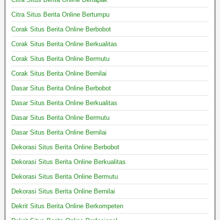
Citra Situs Berita Online Bertumpu
Corak Situs Berita Online Berbobot
Corak Situs Berita Online Berkualitas
Corak Situs Berita Online Bermutu
Corak Situs Berita Online Bernilai
Dasar Situs Berita Online Berbobot
Dasar Situs Berita Online Berkualitas
Dasar Situs Berita Online Bermutu
Dasar Situs Berita Online Bernilai
Dekorasi Situs Berita Online Berbobot
Dekorasi Situs Berita Online Berkualitas
Dekorasi Situs Berita Online Bermutu
Dekorasi Situs Berita Online Bernilai
Dekrit Situs Berita Online Berkompeten