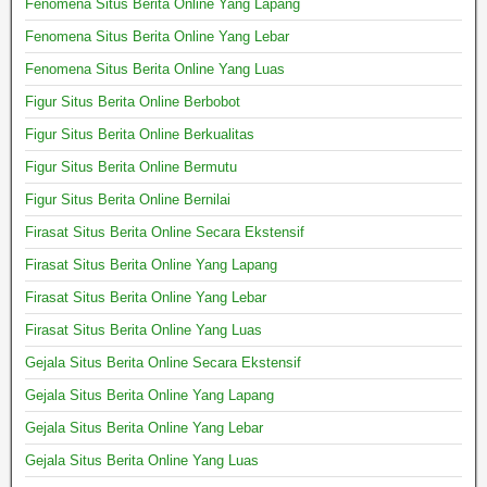
Fenomena Situs Berita Online Yang Lapang
Fenomena Situs Berita Online Yang Lebar
Fenomena Situs Berita Online Yang Luas
Figur Situs Berita Online Berbobot
Figur Situs Berita Online Berkualitas
Figur Situs Berita Online Bermutu
Figur Situs Berita Online Bernilai
Firasat Situs Berita Online Secara Ekstensif
Firasat Situs Berita Online Yang Lapang
Firasat Situs Berita Online Yang Lebar
Firasat Situs Berita Online Yang Luas
Gejala Situs Berita Online Secara Ekstensif
Gejala Situs Berita Online Yang Lapang
Gejala Situs Berita Online Yang Lebar
Gejala Situs Berita Online Yang Luas