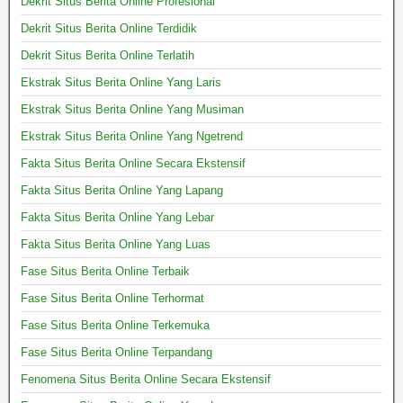
Dekrit Situs Berita Online Profesional
Dekrit Situs Berita Online Terdidik
Dekrit Situs Berita Online Terlatih
Ekstrak Situs Berita Online Yang Laris
Ekstrak Situs Berita Online Yang Musiman
Ekstrak Situs Berita Online Yang Ngetrend
Fakta Situs Berita Online Secara Ekstensif
Fakta Situs Berita Online Yang Lapang
Fakta Situs Berita Online Yang Lebar
Fakta Situs Berita Online Yang Luas
Fase Situs Berita Online Terbaik
Fase Situs Berita Online Terhormat
Fase Situs Berita Online Terkemuka
Fase Situs Berita Online Terpandang
Fenomena Situs Berita Online Secara Ekstensif