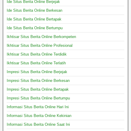
Ide Situs Berita Online Berjejak
Ide Situs Berita Online Berkesan
Ide Situs Berita Online Bertapak
Ide Situs Berita Online Bertumpu
Ikhtisar Situs Berita Online Berkompeten
Ikhtisar Situs Berita Online Profesional
Ikhtisar Situs Berita Online Terdidik
Ikhtisar Situs Berita Online Terlatih
Impresi Situs Berita Online Berjejak
Impresi Situs Berita Online Berkesan
Impresi Situs Berita Online Bertapak
Impresi Situs Berita Online Bertumpu
Informasi Situs Berita Online Hari Ini
Informasi Situs Berita Online Kekinian
Informasi Situs Berita Online Saat Ini