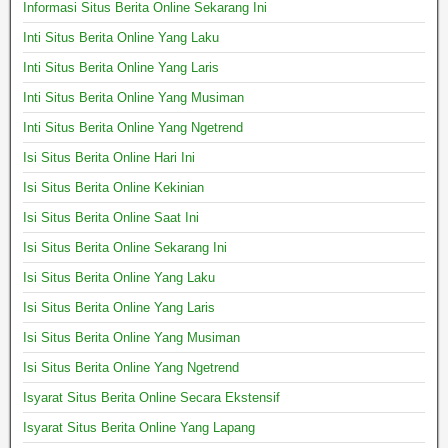
Informasi Situs Berita Online Sekarang Ini
Inti Situs Berita Online Yang Laku
Inti Situs Berita Online Yang Laris
Inti Situs Berita Online Yang Musiman
Inti Situs Berita Online Yang Ngetrend
Isi Situs Berita Online Hari Ini
Isi Situs Berita Online Kekinian
Isi Situs Berita Online Saat Ini
Isi Situs Berita Online Sekarang Ini
Isi Situs Berita Online Yang Laku
Isi Situs Berita Online Yang Laris
Isi Situs Berita Online Yang Musiman
Isi Situs Berita Online Yang Ngetrend
Isyarat Situs Berita Online Secara Ekstensif
Isyarat Situs Berita Online Yang Lapang