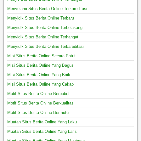
Menyelami Situs Berita Online Terkareditasi
Menyidik Situs Berita Online Terbaru
Menyidik Situs Berita Online Terbelakang
Menyidik Situs Berita Online Terhangat
Menyidik Situs Berita Online Terkareditasi
Misi Situs Berita Online Secara Patut
Misi Situs Berita Online Yang Bagus
Misi Situs Berita Online Yang Baik
Misi Situs Berita Online Yang Cakap
Motif Situs Berita Online Berbobot
Motif Situs Berita Online Berkualitas
Motif Situs Berita Online Bermutu
Muatan Situs Berita Online Yang Laku
Muatan Situs Berita Online Yang Laris
Muatan Situs Berita Online Yang Musiman