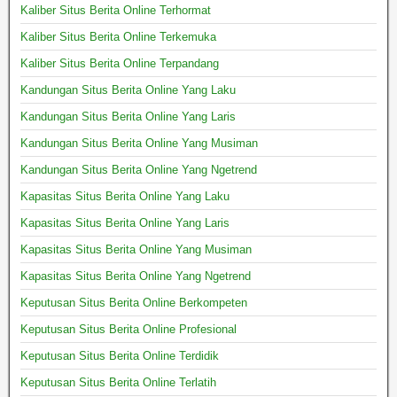
Kaliber Situs Berita Online Terhormat
Kaliber Situs Berita Online Terkemuka
Kaliber Situs Berita Online Terpandang
Kandungan Situs Berita Online Yang Laku
Kandungan Situs Berita Online Yang Laris
Kandungan Situs Berita Online Yang Musiman
Kandungan Situs Berita Online Yang Ngetrend
Kapasitas Situs Berita Online Yang Laku
Kapasitas Situs Berita Online Yang Laris
Kapasitas Situs Berita Online Yang Musiman
Kapasitas Situs Berita Online Yang Ngetrend
Keputusan Situs Berita Online Berkompeten
Keputusan Situs Berita Online Profesional
Keputusan Situs Berita Online Terdidik
Keputusan Situs Berita Online Terlatih