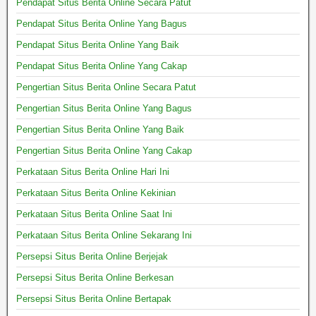
Pendapat Situs Berita Online Secara Patut
Pendapat Situs Berita Online Yang Bagus
Pendapat Situs Berita Online Yang Baik
Pendapat Situs Berita Online Yang Cakap
Pengertian Situs Berita Online Secara Patut
Pengertian Situs Berita Online Yang Bagus
Pengertian Situs Berita Online Yang Baik
Pengertian Situs Berita Online Yang Cakap
Perkataan Situs Berita Online Hari Ini
Perkataan Situs Berita Online Kekinian
Perkataan Situs Berita Online Saat Ini
Perkataan Situs Berita Online Sekarang Ini
Persepsi Situs Berita Online Berjejak
Persepsi Situs Berita Online Berkesan
Persepsi Situs Berita Online Bertapak