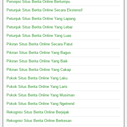
Persepsi Situs Berita Online Bertumpu
Petunjuk Situs Berita Online Secara Ekstensif
Petunjuk Situs Berita Online Yang Lapang
Petunjuk Situs Berita Online Yang Lebar
Petunjuk Situs Berita Online Yang Luas
Pikiran Situs Berita Online Secara Patut
Pikiran Situs Berita Online Yang Bagus
Pikiran Situs Berita Online Yang Baik
Pikiran Situs Berita Online Yang Cakap
Pokok Situs Berita Online Yang Laku
Pokok Situs Berita Online Yang Laris
Pokok Situs Berita Online Yang Musiman
Pokok Situs Berita Online Yang Ngetrend
Rekognisi Situs Berita Online Berjejak
Rekognisi Situs Berita Online Berkesan