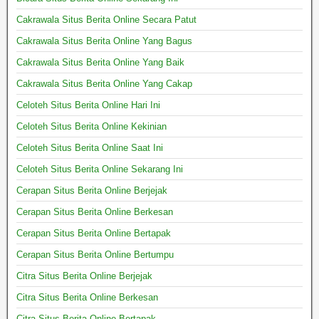
Cakrawala Situs Berita Online Secara Patut
Cakrawala Situs Berita Online Yang Bagus
Cakrawala Situs Berita Online Yang Baik
Cakrawala Situs Berita Online Yang Cakap
Celoteh Situs Berita Online Hari Ini
Celoteh Situs Berita Online Kekinian
Celoteh Situs Berita Online Saat Ini
Celoteh Situs Berita Online Sekarang Ini
Cerapan Situs Berita Online Berjejak
Cerapan Situs Berita Online Berkesan
Cerapan Situs Berita Online Bertapak
Cerapan Situs Berita Online Bertumpu
Citra Situs Berita Online Berjejak
Citra Situs Berita Online Berkesan
Citra Situs Berita Online Bertapak