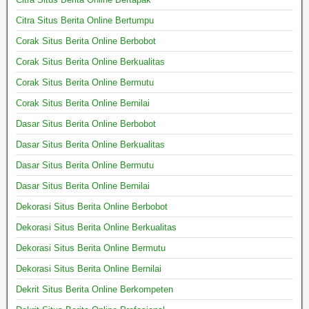
Citra Situs Berita Online Bertumpu
Corak Situs Berita Online Berbobot
Corak Situs Berita Online Berkualitas
Corak Situs Berita Online Bermutu
Corak Situs Berita Online Bernilai
Dasar Situs Berita Online Berbobot
Dasar Situs Berita Online Berkualitas
Dasar Situs Berita Online Bermutu
Dasar Situs Berita Online Bernilai
Dekorasi Situs Berita Online Berbobot
Dekorasi Situs Berita Online Berkualitas
Dekorasi Situs Berita Online Bermutu
Dekorasi Situs Berita Online Bernilai
Dekrit Situs Berita Online Berkompeten