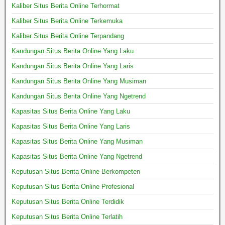
Kaliber Situs Berita Online Terhormat
Kaliber Situs Berita Online Terkemuka
Kaliber Situs Berita Online Terpandang
Kandungan Situs Berita Online Yang Laku
Kandungan Situs Berita Online Yang Laris
Kandungan Situs Berita Online Yang Musiman
Kandungan Situs Berita Online Yang Ngetrend
Kapasitas Situs Berita Online Yang Laku
Kapasitas Situs Berita Online Yang Laris
Kapasitas Situs Berita Online Yang Musiman
Kapasitas Situs Berita Online Yang Ngetrend
Keputusan Situs Berita Online Berkompeten
Keputusan Situs Berita Online Profesional
Keputusan Situs Berita Online Terdidik
Keputusan Situs Berita Online Terlatih