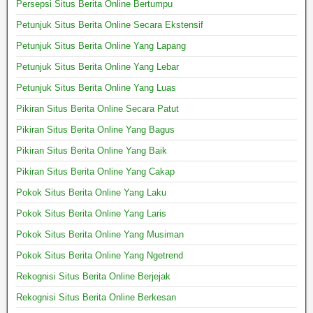
Persepsi Situs Berita Online Bertumpu
Petunjuk Situs Berita Online Secara Ekstensif
Petunjuk Situs Berita Online Yang Lapang
Petunjuk Situs Berita Online Yang Lebar
Petunjuk Situs Berita Online Yang Luas
Pikiran Situs Berita Online Secara Patut
Pikiran Situs Berita Online Yang Bagus
Pikiran Situs Berita Online Yang Baik
Pikiran Situs Berita Online Yang Cakap
Pokok Situs Berita Online Yang Laku
Pokok Situs Berita Online Yang Laris
Pokok Situs Berita Online Yang Musiman
Pokok Situs Berita Online Yang Ngetrend
Rekognisi Situs Berita Online Berjejak
Rekognisi Situs Berita Online Berkesan