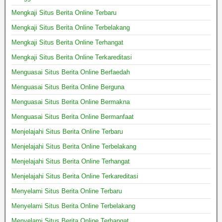
Mengkaji Situs Berita Online Terbaru
Mengkaji Situs Berita Online Terbelakang
Mengkaji Situs Berita Online Terhangat
Mengkaji Situs Berita Online Terkareditasi
Menguasai Situs Berita Online Berfaedah
Menguasai Situs Berita Online Berguna
Menguasai Situs Berita Online Bermakna
Menguasai Situs Berita Online Bermanfaat
Menjelajahi Situs Berita Online Terbaru
Menjelajahi Situs Berita Online Terbelakang
Menjelajahi Situs Berita Online Terhangat
Menjelajahi Situs Berita Online Terkareditasi
Menyelami Situs Berita Online Terbaru
Menyelami Situs Berita Online Terbelakang
Menyelami Situs Berita Online Terhangat