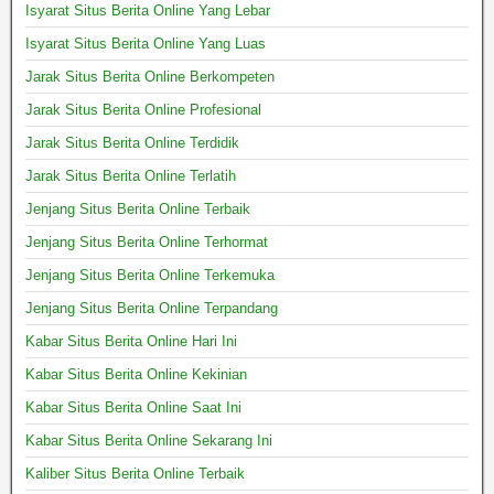
Isyarat Situs Berita Online Yang Lebar
Isyarat Situs Berita Online Yang Luas
Jarak Situs Berita Online Berkompeten
Jarak Situs Berita Online Profesional
Jarak Situs Berita Online Terdidik
Jarak Situs Berita Online Terlatih
Jenjang Situs Berita Online Terbaik
Jenjang Situs Berita Online Terhormat
Jenjang Situs Berita Online Terkemuka
Jenjang Situs Berita Online Terpandang
Kabar Situs Berita Online Hari Ini
Kabar Situs Berita Online Kekinian
Kabar Situs Berita Online Saat Ini
Kabar Situs Berita Online Sekarang Ini
Kaliber Situs Berita Online Terbaik