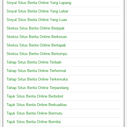
Sinyal Situs Berita Online Yang Lapang
Sinyal Situs Berita Online Yang Lebar
Sinyal Situs Berita Online Yang Luas
Sketsa Situs Berita Online Berjejak
Sketsa Situs Berita Online Berkesan
Sketsa Situs Berita Online Bertapak
Sketsa Situs Berita Online Bertumpu
Tahap Situs Berita Online Terbaik
Tahap Situs Berita Online Terhormat
Tahap Situs Berita Online Terkemuka
Tahap Situs Berita Online Terpandang
Tajuk Situs Berita Online Berbobot
Tajuk Situs Berita Online Berkualitas
Tajuk Situs Berita Online Bermutu
Tajuk Situs Berita Online Bernilai