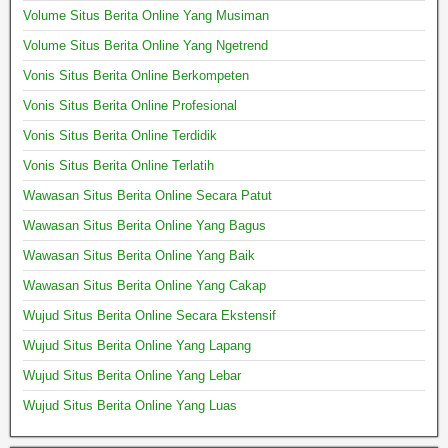
Volume Situs Berita Online Yang Musiman
Volume Situs Berita Online Yang Ngetrend
Vonis Situs Berita Online Berkompeten
Vonis Situs Berita Online Profesional
Vonis Situs Berita Online Terdidik
Vonis Situs Berita Online Terlatih
Wawasan Situs Berita Online Secara Patut
Wawasan Situs Berita Online Yang Bagus
Wawasan Situs Berita Online Yang Baik
Wawasan Situs Berita Online Yang Cakap
Wujud Situs Berita Online Secara Ekstensif
Wujud Situs Berita Online Yang Lapang
Wujud Situs Berita Online Yang Lebar
Wujud Situs Berita Online Yang Luas