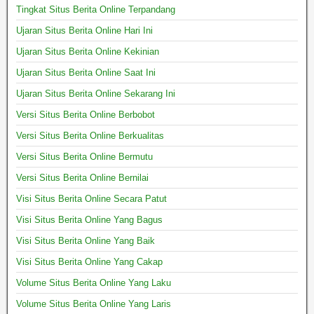
Tingkat Situs Berita Online Terpandang
Ujaran Situs Berita Online Hari Ini
Ujaran Situs Berita Online Kekinian
Ujaran Situs Berita Online Saat Ini
Ujaran Situs Berita Online Sekarang Ini
Versi Situs Berita Online Berbobot
Versi Situs Berita Online Berkualitas
Versi Situs Berita Online Bermutu
Versi Situs Berita Online Bernilai
Visi Situs Berita Online Secara Patut
Visi Situs Berita Online Yang Bagus
Visi Situs Berita Online Yang Baik
Visi Situs Berita Online Yang Cakap
Volume Situs Berita Online Yang Laku
Volume Situs Berita Online Yang Laris