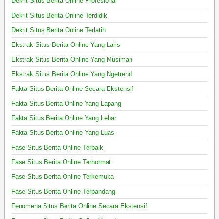
Dekrit Situs Berita Online Profesional
Dekrit Situs Berita Online Terdidik
Dekrit Situs Berita Online Terlatih
Ekstrak Situs Berita Online Yang Laris
Ekstrak Situs Berita Online Yang Musiman
Ekstrak Situs Berita Online Yang Ngetrend
Fakta Situs Berita Online Secara Ekstensif
Fakta Situs Berita Online Yang Lapang
Fakta Situs Berita Online Yang Lebar
Fakta Situs Berita Online Yang Luas
Fase Situs Berita Online Terbaik
Fase Situs Berita Online Terhormat
Fase Situs Berita Online Terkemuka
Fase Situs Berita Online Terpandang
Fenomena Situs Berita Online Secara Ekstensif