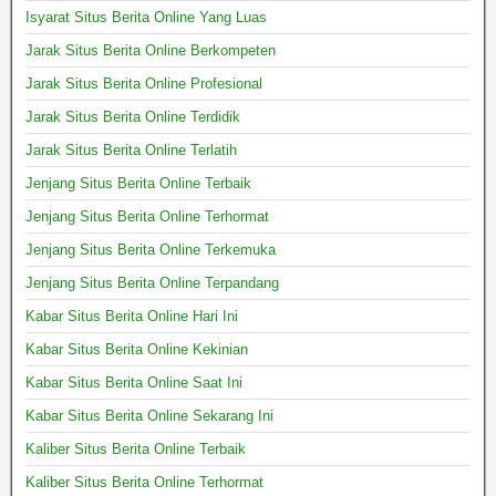
Isyarat Situs Berita Online Yang Luas
Jarak Situs Berita Online Berkompeten
Jarak Situs Berita Online Profesional
Jarak Situs Berita Online Terdidik
Jarak Situs Berita Online Terlatih
Jenjang Situs Berita Online Terbaik
Jenjang Situs Berita Online Terhormat
Jenjang Situs Berita Online Terkemuka
Jenjang Situs Berita Online Terpandang
Kabar Situs Berita Online Hari Ini
Kabar Situs Berita Online Kekinian
Kabar Situs Berita Online Saat Ini
Kabar Situs Berita Online Sekarang Ini
Kaliber Situs Berita Online Terbaik
Kaliber Situs Berita Online Terhormat