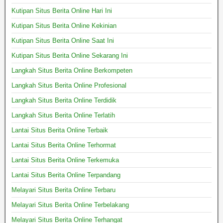
Kutipan Situs Berita Online Hari Ini
Kutipan Situs Berita Online Kekinian
Kutipan Situs Berita Online Saat Ini
Kutipan Situs Berita Online Sekarang Ini
Langkah Situs Berita Online Berkompeten
Langkah Situs Berita Online Profesional
Langkah Situs Berita Online Terdidik
Langkah Situs Berita Online Terlatih
Lantai Situs Berita Online Terbaik
Lantai Situs Berita Online Terhormat
Lantai Situs Berita Online Terkemuka
Lantai Situs Berita Online Terpandang
Melayari Situs Berita Online Terbaru
Melayari Situs Berita Online Terbelakang
Melayari Situs Berita Online Terhangat