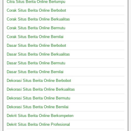
Citra Situs Berita Online Bertumpu
Corak Situs Berita Online Berbobot
Corak Situs Berita Online Berkualitas
Corak Situs Berita Online Bermutu
Corak Situs Berita Online Bernilai
Dasar Situs Berita Online Berbobot
Dasar Situs Berita Online Berkualitas
Dasar Situs Berita Online Bermutu
Dasar Situs Berita Online Bernilai
Dekorasi Situs Berita Online Berbobot
Dekorasi Situs Berita Online Berkualitas
Dekorasi Situs Berita Online Bermutu
Dekorasi Situs Berita Online Bernilai
Dekrit Situs Berita Online Berkompeten
Dekrit Situs Berita Online Profesional