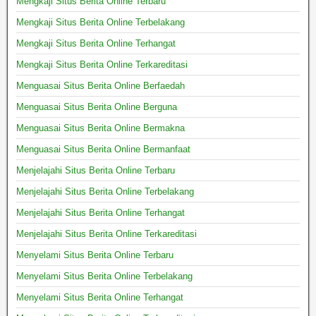
Mengkaji Situs Berita Online Terbaru
Mengkaji Situs Berita Online Terbelakang
Mengkaji Situs Berita Online Terhangat
Mengkaji Situs Berita Online Terkareditasi
Menguasai Situs Berita Online Berfaedah
Menguasai Situs Berita Online Berguna
Menguasai Situs Berita Online Bermakna
Menguasai Situs Berita Online Bermanfaat
Menjelajahi Situs Berita Online Terbaru
Menjelajahi Situs Berita Online Terbelakang
Menjelajahi Situs Berita Online Terhangat
Menjelajahi Situs Berita Online Terkareditasi
Menyelami Situs Berita Online Terbaru
Menyelami Situs Berita Online Terbelakang
Menyelami Situs Berita Online Terhangat