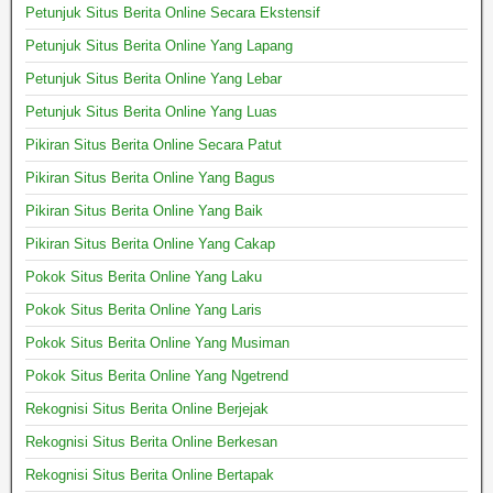
Petunjuk Situs Berita Online Secara Ekstensif
Petunjuk Situs Berita Online Yang Lapang
Petunjuk Situs Berita Online Yang Lebar
Petunjuk Situs Berita Online Yang Luas
Pikiran Situs Berita Online Secara Patut
Pikiran Situs Berita Online Yang Bagus
Pikiran Situs Berita Online Yang Baik
Pikiran Situs Berita Online Yang Cakap
Pokok Situs Berita Online Yang Laku
Pokok Situs Berita Online Yang Laris
Pokok Situs Berita Online Yang Musiman
Pokok Situs Berita Online Yang Ngetrend
Rekognisi Situs Berita Online Berjejak
Rekognisi Situs Berita Online Berkesan
Rekognisi Situs Berita Online Bertapak