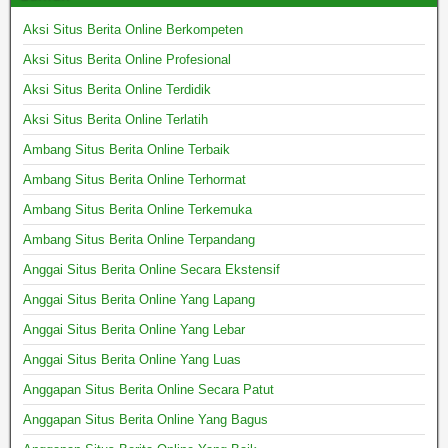
Aksi Situs Berita Online Berkompeten
Aksi Situs Berita Online Profesional
Aksi Situs Berita Online Terdidik
Aksi Situs Berita Online Terlatih
Ambang Situs Berita Online Terbaik
Ambang Situs Berita Online Terhormat
Ambang Situs Berita Online Terkemuka
Ambang Situs Berita Online Terpandang
Anggai Situs Berita Online Secara Ekstensif
Anggai Situs Berita Online Yang Lapang
Anggai Situs Berita Online Yang Lebar
Anggai Situs Berita Online Yang Luas
Anggapan Situs Berita Online Secara Patut
Anggapan Situs Berita Online Yang Bagus