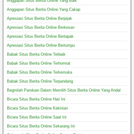
Anggapan Situs Berita Online Yang Baik
Anggapan Situs Berita Online Yang Cakap
Apresiasi Situs Berita Online Berjejak
Apresiasi Situs Berita Online Berkesan
Apresiasi Situs Berita Online Bertapak
Apresiasi Situs Berita Online Bertumpu
Babak Situs Berita Online Terbaik
Babak Situs Berita Online Terhormat
Babak Situs Berita Online Terkemuka
Babak Situs Berita Online Terpandang
Beginilah Panduan Dalam Memilih Situs Berita Online Yang Andal
Bicara Situs Berita Online Hari Ini
Bicara Situs Berita Online Kekinian
Bicara Situs Berita Online Saat Ini
Bicara Situs Berita Online Sekarang Ini