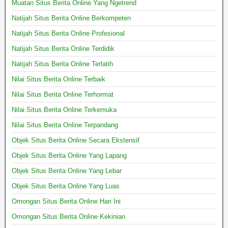
Muatan Situs Berita Online Yang Ngetrend
Natijah Situs Berita Online Berkompeten
Natijah Situs Berita Online Profesional
Natijah Situs Berita Online Terdidik
Natijah Situs Berita Online Terlatih
Nilai Situs Berita Online Terbaik
Nilai Situs Berita Online Terhormat
Nilai Situs Berita Online Terkemuka
Nilai Situs Berita Online Terpandang
Objek Situs Berita Online Secara Ekstensif
Objek Situs Berita Online Yang Lapang
Objek Situs Berita Online Yang Lebar
Objek Situs Berita Online Yang Luas
Omongan Situs Berita Online Hari Ini
Omongan Situs Berita Online Kekinian