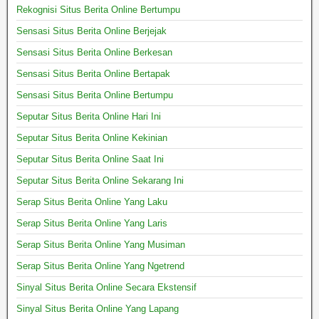
Rekognisi Situs Berita Online Bertumpu
Sensasi Situs Berita Online Berjejak
Sensasi Situs Berita Online Berkesan
Sensasi Situs Berita Online Bertapak
Sensasi Situs Berita Online Bertumpu
Seputar Situs Berita Online Hari Ini
Seputar Situs Berita Online Kekinian
Seputar Situs Berita Online Saat Ini
Seputar Situs Berita Online Sekarang Ini
Serap Situs Berita Online Yang Laku
Serap Situs Berita Online Yang Laris
Serap Situs Berita Online Yang Musiman
Serap Situs Berita Online Yang Ngetrend
Sinyal Situs Berita Online Secara Ekstensif
Sinyal Situs Berita Online Yang Lapang