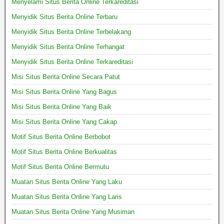
Menyelami Situs Berita Online Terkareditasi
Menyidik Situs Berita Online Terbaru
Menyidik Situs Berita Online Terbelakang
Menyidik Situs Berita Online Terhangat
Menyidik Situs Berita Online Terkareditasi
Misi Situs Berita Online Secara Patut
Misi Situs Berita Online Yang Bagus
Misi Situs Berita Online Yang Baik
Misi Situs Berita Online Yang Cakap
Motif Situs Berita Online Berbobot
Motif Situs Berita Online Berkualitas
Motif Situs Berita Online Bermutu
Muatan Situs Berita Online Yang Laku
Muatan Situs Berita Online Yang Laris
Muatan Situs Berita Online Yang Musiman