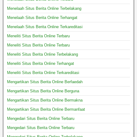
Menelaah Situs Berita Online Terbelakang
Menelaah Situs Berita Online Terhangat
Menelaah Situs Berita Online Terkareditasi
Meneliti Situs Berita Online Terbaru
Meneliti Situs Berita Online Terbaru
Meneliti Situs Berita Online Terbelakang
Meneliti Situs Berita Online Terhangat
Meneliti Situs Berita Online Terkareditasi
Mengartikan Situs Berita Online Berfaedah
Mengartikan Situs Berita Online Berguna
Mengartikan Situs Berita Online Bermakna
Mengartikan Situs Berita Online Bermanfaat
Mengedari Situs Berita Online Terbaru
Mengedari Situs Berita Online Terbaru
Mengedari Situs Berita Online Terbelakang