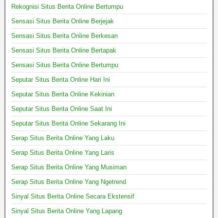
Rekognisi Situs Berita Online Bertumpu
Sensasi Situs Berita Online Berjejak
Sensasi Situs Berita Online Berkesan
Sensasi Situs Berita Online Bertapak
Sensasi Situs Berita Online Bertumpu
Seputar Situs Berita Online Hari Ini
Seputar Situs Berita Online Kekinian
Seputar Situs Berita Online Saat Ini
Seputar Situs Berita Online Sekarang Ini
Serap Situs Berita Online Yang Laku
Serap Situs Berita Online Yang Laris
Serap Situs Berita Online Yang Musiman
Serap Situs Berita Online Yang Ngetrend
Sinyal Situs Berita Online Secara Ekstensif
Sinyal Situs Berita Online Yang Lapang