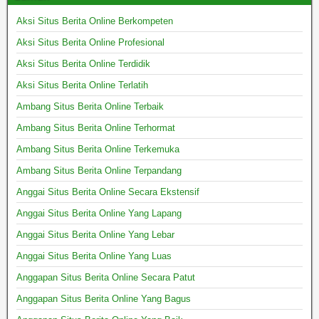
Aksi Situs Berita Online Berkompeten
Aksi Situs Berita Online Profesional
Aksi Situs Berita Online Terdidik
Aksi Situs Berita Online Terlatih
Ambang Situs Berita Online Terbaik
Ambang Situs Berita Online Terhormat
Ambang Situs Berita Online Terkemuka
Ambang Situs Berita Online Terpandang
Anggai Situs Berita Online Secara Ekstensif
Anggai Situs Berita Online Yang Lapang
Anggai Situs Berita Online Yang Lebar
Anggai Situs Berita Online Yang Luas
Anggapan Situs Berita Online Secara Patut
Anggapan Situs Berita Online Yang Bagus