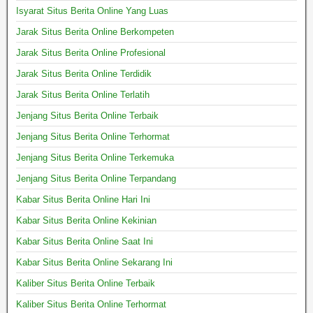
Isyarat Situs Berita Online Yang Luas
Jarak Situs Berita Online Berkompeten
Jarak Situs Berita Online Profesional
Jarak Situs Berita Online Terdidik
Jarak Situs Berita Online Terlatih
Jenjang Situs Berita Online Terbaik
Jenjang Situs Berita Online Terhormat
Jenjang Situs Berita Online Terkemuka
Jenjang Situs Berita Online Terpandang
Kabar Situs Berita Online Hari Ini
Kabar Situs Berita Online Kekinian
Kabar Situs Berita Online Saat Ini
Kabar Situs Berita Online Sekarang Ini
Kaliber Situs Berita Online Terbaik
Kaliber Situs Berita Online Terhormat