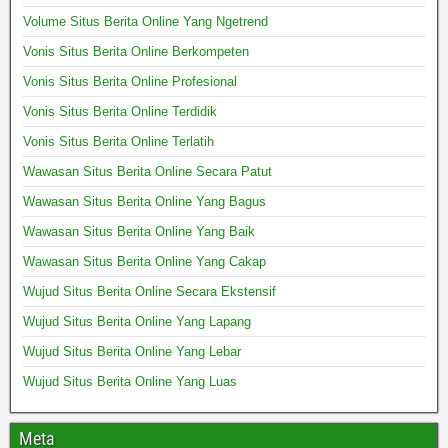
Volume Situs Berita Online Yang Ngetrend
Vonis Situs Berita Online Berkompeten
Vonis Situs Berita Online Profesional
Vonis Situs Berita Online Terdidik
Vonis Situs Berita Online Terlatih
Wawasan Situs Berita Online Secara Patut
Wawasan Situs Berita Online Yang Bagus
Wawasan Situs Berita Online Yang Baik
Wawasan Situs Berita Online Yang Cakap
Wujud Situs Berita Online Secara Ekstensif
Wujud Situs Berita Online Yang Lapang
Wujud Situs Berita Online Yang Lebar
Wujud Situs Berita Online Yang Luas
Meta