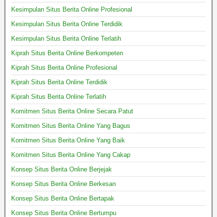
Kesimpulan Situs Berita Online Profesional
Kesimpulan Situs Berita Online Terdidik
Kesimpulan Situs Berita Online Terlatih
Kiprah Situs Berita Online Berkompeten
Kiprah Situs Berita Online Profesional
Kiprah Situs Berita Online Terdidik
Kiprah Situs Berita Online Terlatih
Komitmen Situs Berita Online Secara Patut
Komitmen Situs Berita Online Yang Bagus
Komitmen Situs Berita Online Yang Baik
Komitmen Situs Berita Online Yang Cakap
Konsep Situs Berita Online Berjejak
Konsep Situs Berita Online Berkesan
Konsep Situs Berita Online Bertapak
Konsep Situs Berita Online Bertumpu