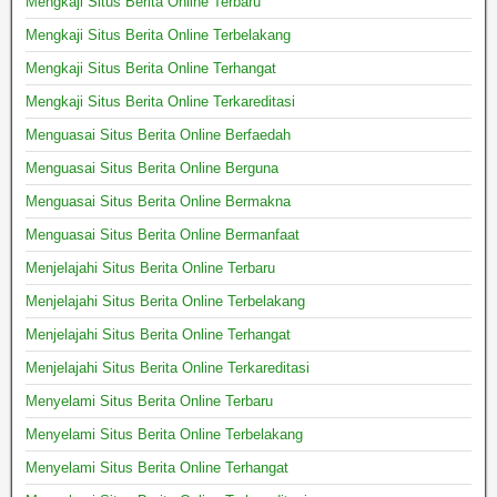
Mengkaji Situs Berita Online Terbaru
Mengkaji Situs Berita Online Terbelakang
Mengkaji Situs Berita Online Terhangat
Mengkaji Situs Berita Online Terkareditasi
Menguasai Situs Berita Online Berfaedah
Menguasai Situs Berita Online Berguna
Menguasai Situs Berita Online Bermakna
Menguasai Situs Berita Online Bermanfaat
Menjelajahi Situs Berita Online Terbaru
Menjelajahi Situs Berita Online Terbelakang
Menjelajahi Situs Berita Online Terhangat
Menjelajahi Situs Berita Online Terkareditasi
Menyelami Situs Berita Online Terbaru
Menyelami Situs Berita Online Terbelakang
Menyelami Situs Berita Online Terhangat