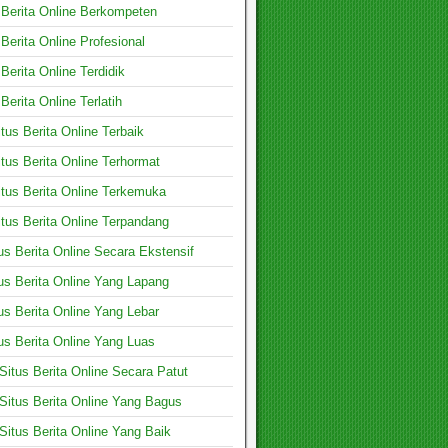
 Berita Online Berkompeten
 Berita Online Profesional
Berita Online Terdidik
Berita Online Terlatih
us Berita Online Terbaik
us Berita Online Terhormat
tus Berita Online Terkemuka
us Berita Online Terpandang
us Berita Online Secara Ekstensif
us Berita Online Yang Lapang
us Berita Online Yang Lebar
us Berita Online Yang Luas
itus Berita Online Secara Patut
itus Berita Online Yang Bagus
itus Berita Online Yang Baik