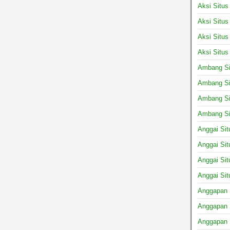
Aksi Situs
Aksi Situs
Aksi Situs 
Aksi Situs 
Ambang Sit
Ambang Sit
Ambang Si
Ambang Sit
Anggai Sit
Anggai Sit
Anggai Sit
Anggai Sit
Anggapan S
Anggapan S
Anggapan S