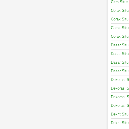
Citra Situ
Corak Situ
Corak Situ
Corak Situ
Corak Situs
Dasar Situ
Dasar Situ
Dasar Situ
Dasar Situs
Dekorasi S
Dekorasi S
Dekorasi S
Dekorasi Si
Dekrit Sit
Dekrit Situ