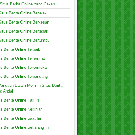
itus Berita Online Yang Cakap
itus Berita Online Berjejak
Situs Berita Online Berkesan
Situs Berita Online Bertapak
Situs Berita Online Bertumpu
s Berita Online Terbaik
s Berita Online Terhormat
s Berita Online Terkemuka
s Berita Online Terpandang
Panduan Dalam Memilih Situs Berita
g Andal
s Berita Online Hari Ini
us Berita Online Kekinian
s Berita Online Saat Ini
us Berita Online Sekarang Ini