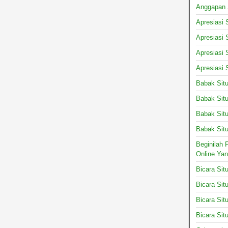
Anggapan S
Apresiasi S
Apresiasi 
Apresiasi 
Apresiasi 
Babak Situ
Babak Situ
Babak Situ
Babak Situ
Beginilah 
Online Yan
Bicara Situ
Bicara Sit
Bicara Situ
Bicara Sit