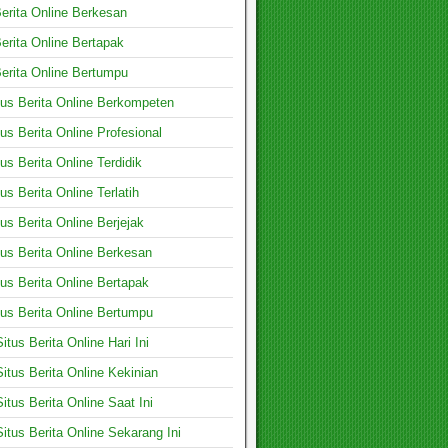
Berita Online Berkesan
Berita Online Bertapak
Berita Online Bertumpu
itus Berita Online Berkompeten
tus Berita Online Profesional
tus Berita Online Terdidik
tus Berita Online Terlatih
us Berita Online Berjejak
tus Berita Online Berkesan
tus Berita Online Bertapak
tus Berita Online Bertumpu
itus Berita Online Hari Ini
Situs Berita Online Kekinian
itus Berita Online Saat Ini
Situs Berita Online Sekarang Ini