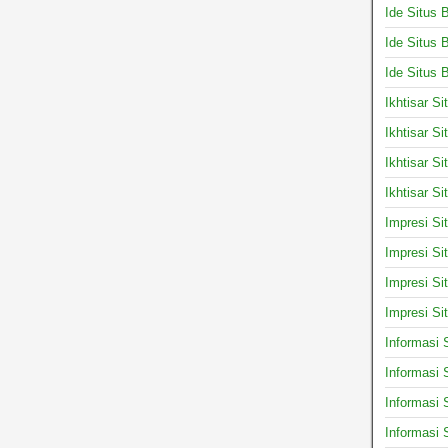
Ide Situs 
Ide Situs 
Ide Situs 
Ikhtisar S
Ikhtisar Si
Ikhtisar Si
Ikhtisar Si
Impresi Sit
Impresi Si
Impresi Si
Impresi Si
Informasi S
Informasi 
Informasi S
Informasi 