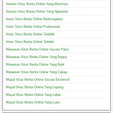
Volume Situs Berita Online Yang Musiman
Volume Situs Berita Online Yang Ngetrend
Vonis Situs Berita Online Berkompeten
Vonis Situs Berita Online Profesional
Vonis Situs Berita Online Terdidik
Vonis Situs Berita Online Terlatih
Wawasan Situs Berita Online Secara Patut
Wawasan Situs Berita Online Yang Bagus
Wawasan Situs Berita Online Yang Baik
Wawasan Situs Berita Online Yang Cakap
Wujud Situs Berita Online Secara Ekstensif
Wujud Situs Berita Online Yang Lapang
Wujud Situs Berita Online Yang Lebar
Wujud Situs Berita Online Yang Luas