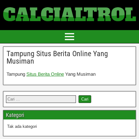
Tampung Situs Berita Online Yang
Musiman
Tampung
Situs Berita Online
Yang Musiman
Kategori
Tak ada kategori