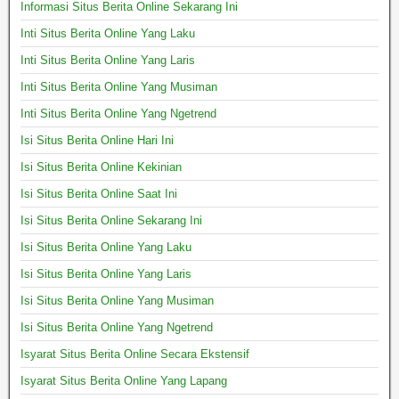
Informasi Situs Berita Online Sekarang Ini
Inti Situs Berita Online Yang Laku
Inti Situs Berita Online Yang Laris
Inti Situs Berita Online Yang Musiman
Inti Situs Berita Online Yang Ngetrend
Isi Situs Berita Online Hari Ini
Isi Situs Berita Online Kekinian
Isi Situs Berita Online Saat Ini
Isi Situs Berita Online Sekarang Ini
Isi Situs Berita Online Yang Laku
Isi Situs Berita Online Yang Laris
Isi Situs Berita Online Yang Musiman
Isi Situs Berita Online Yang Ngetrend
Isyarat Situs Berita Online Secara Ekstensif
Isyarat Situs Berita Online Yang Lapang