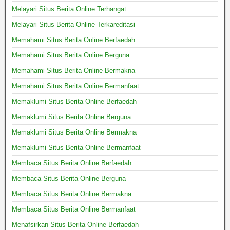
Melayari Situs Berita Online Terhangat
Melayari Situs Berita Online Terkareditasi
Memahami Situs Berita Online Berfaedah
Memahami Situs Berita Online Berguna
Memahami Situs Berita Online Bermakna
Memahami Situs Berita Online Bermanfaat
Memaklumi Situs Berita Online Berfaedah
Memaklumi Situs Berita Online Berguna
Memaklumi Situs Berita Online Bermakna
Memaklumi Situs Berita Online Bermanfaat
Membaca Situs Berita Online Berfaedah
Membaca Situs Berita Online Berguna
Membaca Situs Berita Online Bermakna
Membaca Situs Berita Online Bermanfaat
Menafsirkan Situs Berita Online Berfaedah