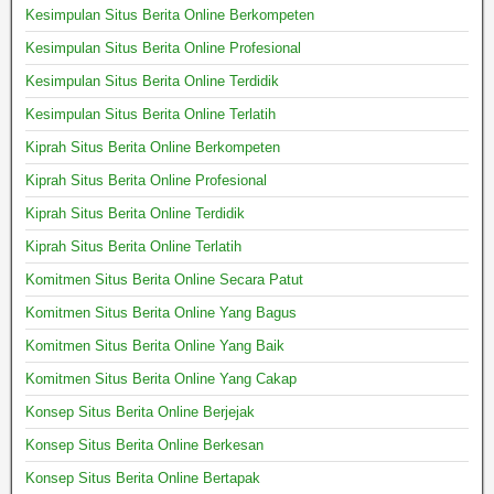
Kesimpulan Situs Berita Online Berkompeten
Kesimpulan Situs Berita Online Profesional
Kesimpulan Situs Berita Online Terdidik
Kesimpulan Situs Berita Online Terlatih
Kiprah Situs Berita Online Berkompeten
Kiprah Situs Berita Online Profesional
Kiprah Situs Berita Online Terdidik
Kiprah Situs Berita Online Terlatih
Komitmen Situs Berita Online Secara Patut
Komitmen Situs Berita Online Yang Bagus
Komitmen Situs Berita Online Yang Baik
Komitmen Situs Berita Online Yang Cakap
Konsep Situs Berita Online Berjejak
Konsep Situs Berita Online Berkesan
Konsep Situs Berita Online Bertapak