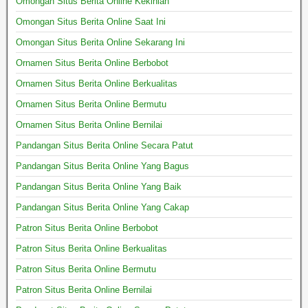
Omongan Situs Berita Online Kekinian
Omongan Situs Berita Online Saat Ini
Omongan Situs Berita Online Sekarang Ini
Ornamen Situs Berita Online Berbobot
Ornamen Situs Berita Online Berkualitas
Ornamen Situs Berita Online Bermutu
Ornamen Situs Berita Online Bernilai
Pandangan Situs Berita Online Secara Patut
Pandangan Situs Berita Online Yang Bagus
Pandangan Situs Berita Online Yang Baik
Pandangan Situs Berita Online Yang Cakap
Patron Situs Berita Online Berbobot
Patron Situs Berita Online Berkualitas
Patron Situs Berita Online Bermutu
Patron Situs Berita Online Bernilai