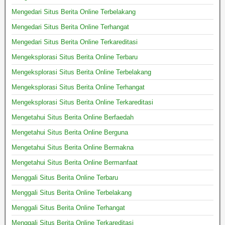
Mengedari Situs Berita Online Terbelakang
Mengedari Situs Berita Online Terhangat
Mengedari Situs Berita Online Terkareditasi
Mengeksplorasi Situs Berita Online Terbaru
Mengeksplorasi Situs Berita Online Terbelakang
Mengeksplorasi Situs Berita Online Terhangat
Mengeksplorasi Situs Berita Online Terkareditasi
Mengetahui Situs Berita Online Berfaedah
Mengetahui Situs Berita Online Berguna
Mengetahui Situs Berita Online Bermakna
Mengetahui Situs Berita Online Bermanfaat
Menggali Situs Berita Online Terbaru
Menggali Situs Berita Online Terbelakang
Menggali Situs Berita Online Terhangat
Menggali Situs Berita Online Terkareditasi