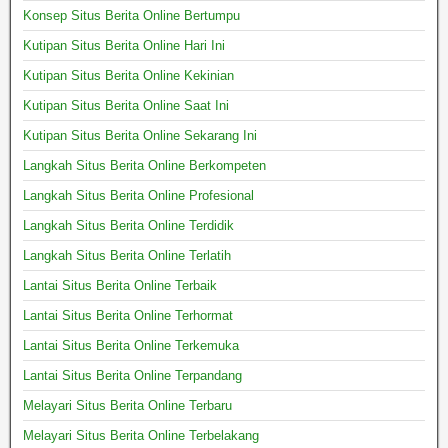
Konsep Situs Berita Online Bertumpu
Kutipan Situs Berita Online Hari Ini
Kutipan Situs Berita Online Kekinian
Kutipan Situs Berita Online Saat Ini
Kutipan Situs Berita Online Sekarang Ini
Langkah Situs Berita Online Berkompeten
Langkah Situs Berita Online Profesional
Langkah Situs Berita Online Terdidik
Langkah Situs Berita Online Terlatih
Lantai Situs Berita Online Terbaik
Lantai Situs Berita Online Terhormat
Lantai Situs Berita Online Terkemuka
Lantai Situs Berita Online Terpandang
Melayari Situs Berita Online Terbaru
Melayari Situs Berita Online Terbelakang