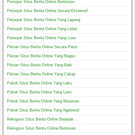
Persepsi Situs Berita Online Bertumpu
Petunjuk Situs Berita Online Secara Ekstensif
Petunjuk Situs Berita Online Yang Lapang
Petunjuk Situs Berita Online Yang Lebar
Petunjuk Situs Berita Online Yang Luas
Pikiran Situs Berita Online Secara Patut
Pikiran Situs Berita Online Yang Bagus
Pikiran Situs Berita Online Yang Baik
Pikiran Situs Berita Online Yang Cakap
Pokok Situs Berita Online Yang Laku
Pokok Situs Berita Online Yang Laris
Pokok Situs Berita Online Yang Musiman
Pokok Situs Berita Online Yang Ngetrend
Rekognisi Situs Berita Online Berjejak
Rekognisi Situs Berita Online Berkesan