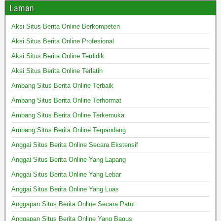
Laman
Aksi Situs Berita Online Berkompeten
Aksi Situs Berita Online Profesional
Aksi Situs Berita Online Terdidik
Aksi Situs Berita Online Terlatih
Ambang Situs Berita Online Terbaik
Ambang Situs Berita Online Terhormat
Ambang Situs Berita Online Terkemuka
Ambang Situs Berita Online Terpandang
Anggai Situs Berita Online Secara Ekstensif
Anggai Situs Berita Online Yang Lapang
Anggai Situs Berita Online Yang Lebar
Anggai Situs Berita Online Yang Luas
Anggapan Situs Berita Online Secara Patut
Anggapan Situs Berita Online Yang Bagus