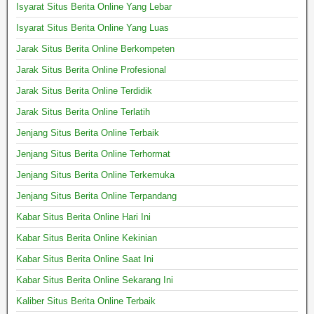
Isyarat Situs Berita Online Yang Lebar
Isyarat Situs Berita Online Yang Luas
Jarak Situs Berita Online Berkompeten
Jarak Situs Berita Online Profesional
Jarak Situs Berita Online Terdidik
Jarak Situs Berita Online Terlatih
Jenjang Situs Berita Online Terbaik
Jenjang Situs Berita Online Terhormat
Jenjang Situs Berita Online Terkemuka
Jenjang Situs Berita Online Terpandang
Kabar Situs Berita Online Hari Ini
Kabar Situs Berita Online Kekinian
Kabar Situs Berita Online Saat Ini
Kabar Situs Berita Online Sekarang Ini
Kaliber Situs Berita Online Terbaik