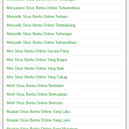
Menyelami Situs Berita Online Terkareditasi
Menyidik Situs Berita Online Terbaru
Menyidik Situs Berita Online Terbelakang
Menyidik Situs Berita Online Terhangat
Menyidik Situs Berita Online Terkareditasi
Misi Situs Berita Online Secara Patut
Misi Situs Berita Online Yang Bagus
Misi Situs Berita Online Yang Baik
Misi Situs Berita Online Yang Cakap
Motif Situs Berita Online Berbobot
Motif Situs Berita Online Berkualitas
Motif Situs Berita Online Bermutu
Muatan Situs Berita Online Yang Laku
Muatan Situs Berita Online Yang Laris
Muatan Situs Berita Online Yang Musiman