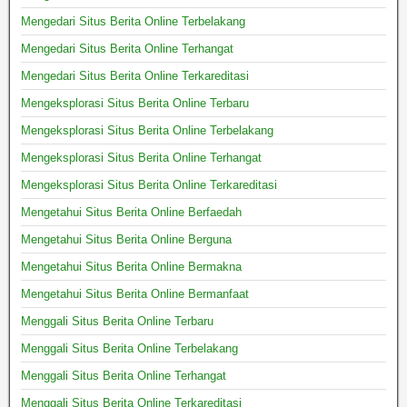
Mengedari Situs Berita Online Terbelakang
Mengedari Situs Berita Online Terhangat
Mengedari Situs Berita Online Terkareditasi
Mengeksplorasi Situs Berita Online Terbaru
Mengeksplorasi Situs Berita Online Terbelakang
Mengeksplorasi Situs Berita Online Terhangat
Mengeksplorasi Situs Berita Online Terkareditasi
Mengetahui Situs Berita Online Berfaedah
Mengetahui Situs Berita Online Berguna
Mengetahui Situs Berita Online Bermakna
Mengetahui Situs Berita Online Bermanfaat
Menggali Situs Berita Online Terbaru
Menggali Situs Berita Online Terbelakang
Menggali Situs Berita Online Terhangat
Menggali Situs Berita Online Terkareditasi