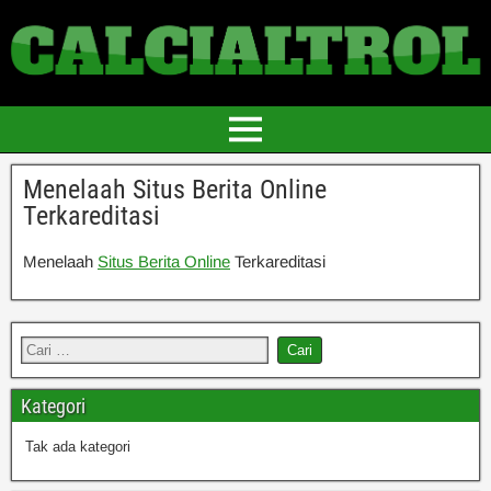
Menelaah Situs Berita Online
Terkareditasi
Menelaah
Situs Berita Online
Terkareditasi
Kategori
Tak ada kategori