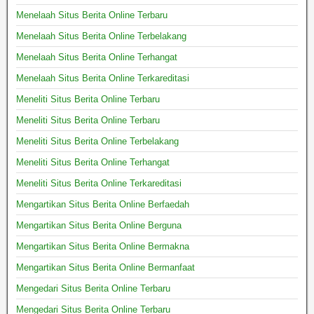
Menelaah Situs Berita Online Terbaru
Menelaah Situs Berita Online Terbelakang
Menelaah Situs Berita Online Terhangat
Menelaah Situs Berita Online Terkareditasi
Meneliti Situs Berita Online Terbaru
Meneliti Situs Berita Online Terbaru
Meneliti Situs Berita Online Terbelakang
Meneliti Situs Berita Online Terhangat
Meneliti Situs Berita Online Terkareditasi
Mengartikan Situs Berita Online Berfaedah
Mengartikan Situs Berita Online Berguna
Mengartikan Situs Berita Online Bermakna
Mengartikan Situs Berita Online Bermanfaat
Mengedari Situs Berita Online Terbaru
Mengedari Situs Berita Online Terbaru