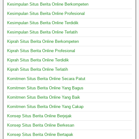
Kesimpulan Situs Berita Online Berkompeten
Kesimpulan Situs Berita Online Profesional
Kesimpulan Situs Berita Online Terdidik
Kesimpulan Situs Berita Online Terlatih
Kiprah Situs Berita Online Berkompeten
Kiprah Situs Berita Online Profesional
Kiprah Situs Berita Online Terdidik
Kiprah Situs Berita Online Terlatih
Komitmen Situs Berita Online Secara Patut
Komitmen Situs Berita Online Yang Bagus
Komitmen Situs Berita Online Yang Baik
Komitmen Situs Berita Online Yang Cakap
Konsep Situs Berita Online Berjejak
Konsep Situs Berita Online Berkesan
Konsep Situs Berita Online Bertapak