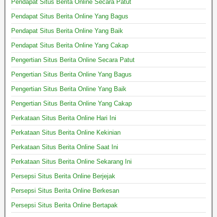
Pendapat Situs Berita Online Secara Patut
Pendapat Situs Berita Online Yang Bagus
Pendapat Situs Berita Online Yang Baik
Pendapat Situs Berita Online Yang Cakap
Pengertian Situs Berita Online Secara Patut
Pengertian Situs Berita Online Yang Bagus
Pengertian Situs Berita Online Yang Baik
Pengertian Situs Berita Online Yang Cakap
Perkataan Situs Berita Online Hari Ini
Perkataan Situs Berita Online Kekinian
Perkataan Situs Berita Online Saat Ini
Perkataan Situs Berita Online Sekarang Ini
Persepsi Situs Berita Online Berjejak
Persepsi Situs Berita Online Berkesan
Persepsi Situs Berita Online Bertapak