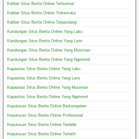
Kaliber Situs Berita Online Terhormat
Kaliber Situs Berita Online Terkemuka
Kaliber Situs Berita Online Terpandang
Kandungan Situs Berita Online Yang Laku
Kandungan Situs Berita Online Yang Laris
Kandungan Situs Berita Online Yang Musiman
Kandungan Situs Berita Online Yang Ngetrend
Kapasitas Situs Berita Online Yang Laku
Kapasitas Situs Berita Online Yang Laris
Kapasitas Situs Berita Online Yang Musiman
Kapasitas Situs Berita Online Yang Ngetrend
Keputusan Situs Berita Online Berkompeten
Keputusan Situs Berita Online Profesional
Keputusan Situs Berita Online Terdidik
Keputusan Situs Berita Online Terlatih