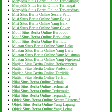
Menyidik Situs Berita Online Terbelakang
Menyidik Situs Berita Online Terhangat
Menyidik Situs Berita Online Terkareditasi
Misi Situs Berita Online Secara Patut
Misi Situs Berita Online Yang Bagus
Misi Situs Berita Online Yang Baik
Misi Situs Berita Online Yang Cakap
Motif Situs Berita Online Berbobot
Motif Situs Berita Online Berkualitas
Motif Situs Berita Online Bermutu
Muatan Situs Berita Online Yang Laku
Muatan Situs Berita Online Yang Laris
Muatan Situs Berita Online Yang Musiman
Muatan Situs Berita Online Yang Ngetrend
Natijah Situs Berita Online Berkompeten
Natijah Situs Berita Online Profesional
Natijah Situs Berita Online Terdidik
Natijah Situs Berita Online Terlatih
Nilai Situs Berita Online Terbaik
Nilai Situs Berita Online Terhormat
Nilai Situs Berita Online Terkemuka
Nilai Situs Berita Online Terpandang
Objek Situs Berita Online Secara Ekstensif
Objek Situs Berita Online Yang Lapang
Objek Situs Berita Online Yang Lebar