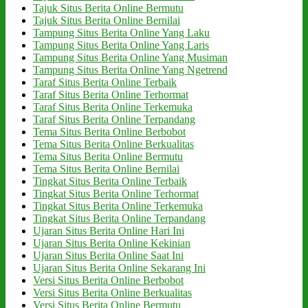
Tajuk Situs Berita Online Bermutu
Tajuk Situs Berita Online Bernilai
Tampung Situs Berita Online Yang Laku
Tampung Situs Berita Online Yang Laris
Tampung Situs Berita Online Yang Musiman
Tampung Situs Berita Online Yang Ngetrend
Taraf Situs Berita Online Terbaik
Taraf Situs Berita Online Terhormat
Taraf Situs Berita Online Terkemuka
Taraf Situs Berita Online Terpandang
Tema Situs Berita Online Berbobot
Tema Situs Berita Online Berkualitas
Tema Situs Berita Online Bermutu
Tema Situs Berita Online Bernilai
Tingkat Situs Berita Online Terbaik
Tingkat Situs Berita Online Terhormat
Tingkat Situs Berita Online Terkemuka
Tingkat Situs Berita Online Terpandang
Ujaran Situs Berita Online Hari Ini
Ujaran Situs Berita Online Kekinian
Ujaran Situs Berita Online Saat Ini
Ujaran Situs Berita Online Sekarang Ini
Versi Situs Berita Online Berbobot
Versi Situs Berita Online Berkualitas
Versi Situs Berita Online Bermutu