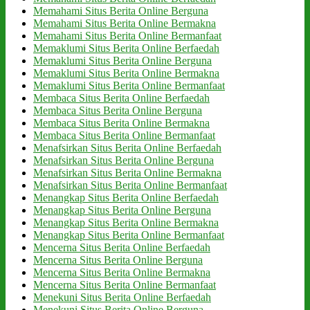
Memahami Situs Berita Online Berguna
Memahami Situs Berita Online Bermakna
Memahami Situs Berita Online Bermanfaat
Memaklumi Situs Berita Online Berfaedah
Memaklumi Situs Berita Online Berguna
Memaklumi Situs Berita Online Bermakna
Memaklumi Situs Berita Online Bermanfaat
Membaca Situs Berita Online Berfaedah
Membaca Situs Berita Online Berguna
Membaca Situs Berita Online Bermakna
Membaca Situs Berita Online Bermanfaat
Menafsirkan Situs Berita Online Berfaedah
Menafsirkan Situs Berita Online Berguna
Menafsirkan Situs Berita Online Bermakna
Menafsirkan Situs Berita Online Bermanfaat
Menangkap Situs Berita Online Berfaedah
Menangkap Situs Berita Online Berguna
Menangkap Situs Berita Online Bermakna
Menangkap Situs Berita Online Bermanfaat
Mencerna Situs Berita Online Berfaedah
Mencerna Situs Berita Online Berguna
Mencerna Situs Berita Online Bermakna
Mencerna Situs Berita Online Bermanfaat
Menekuni Situs Berita Online Berfaedah
Menekuni Situs Berita Online Berguna