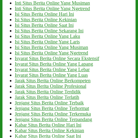
Inti Situs Berita Online Yang Musiman
Inti Situs Berita Online Yang Ngetrend
Isi Situs Berita Online Hari Ini
Isi Situs Berita Online Kekinian
Isi Situs Berita Online Saat Ini
Isi Situs Berita Online Sekarang Ini
Isi Situs Berita Online Yang Laku
Isi Situs Berita Online Yang Laris
Isi Situs Berita Online Yang Musiman
Isi Situs Berita Online Yang Ngetrend
Isyarat Situs Berita Online Secara Ekstensif
Isyarat Situs Berita Online Yang Lapang
Isyarat Situs Berita Online Yang Lebar
Isyarat Situs Berita Online Yang Luas
Jarak Situs Berita Online Berkompeten
Jarak Situs Berita Online Profesional
Jarak Situs Berita Online Terdidik
Jarak Situs Berita Online Terlatih
Jenjang Situs Berita Online Terbaik
Jenjang Situs Berita Online Terhormat
Jenjang Situs Berita Online Terkemuka
Jenjang Situs Berita Online Terpandang
Kabar Situs Berita Online Hari Ini
Kabar Situs Berita Online Kekinian
Kabar Situs Berita Online Saat Ini