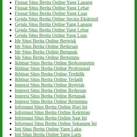
Firasat Situs Berita Online Yang Lapang
Firasat Situs Berita Online Yang Lebar
Firasat Situs Berita Online Yang Luas
Gejala Situs Berita Online Secara Ekstensif
Gejala Situs Berita Online Yang Lapang
Gejala Situs Berita Online Yang Lebar
Gejala Situs Berita Online Yang Luas
Ide Situs Berita Online Berjejak
Ide Situs Berita Online Berkesan
Ide Situs Berita Online Bertapak
Ide Situs Berita Online Bertumpu
Ikhtisar Situs Berita Online Berkompeten
Ikhtisar Situs Berita Online Profesional
Ikhtisar Situs Berita Online Terdidik
Ikhtisar Situs Berita Online Terlatih
Impresi Situs Berita Online Berjejak
Impresi Situs Berita Online Berkesan
Impresi Situs Berita Online Bertapak
Impresi Situs Berita Online Bertumpu
Informasi Situs Berita Online Hari Ini
Informasi Situs Berita Online Kekinian
Informasi Situs Berita Online Saat Ini
Informasi Situs Berita Online Sekarang Ini
Inti Situs Berita Online Yang Laku
Inti Situs Berita Online Yang Laris