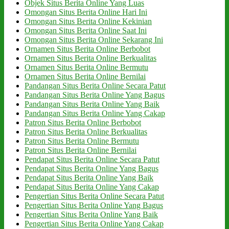
Objek Situs Berita Online Yang Luas
Omongan Situs Berita Online Hari Ini
Omongan Situs Berita Online Kekinian
Omongan Situs Berita Online Saat Ini
Omongan Situs Berita Online Sekarang Ini
Ornamen Situs Berita Online Berbobot
Ornamen Situs Berita Online Berkualitas
Ornamen Situs Berita Online Bermutu
Ornamen Situs Berita Online Bernilai
Pandangan Situs Berita Online Secara Patut
Pandangan Situs Berita Online Yang Bagus
Pandangan Situs Berita Online Yang Baik
Pandangan Situs Berita Online Yang Cakap
Patron Situs Berita Online Berbobot
Patron Situs Berita Online Berkualitas
Patron Situs Berita Online Bermutu
Patron Situs Berita Online Bernilai
Pendapat Situs Berita Online Secara Patut
Pendapat Situs Berita Online Yang Bagus
Pendapat Situs Berita Online Yang Baik
Pendapat Situs Berita Online Yang Cakap
Pengertian Situs Berita Online Secara Patut
Pengertian Situs Berita Online Yang Bagus
Pengertian Situs Berita Online Yang Baik
Pengertian Situs Berita Online Yang Cakap