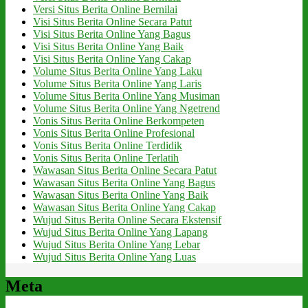
Versi Situs Berita Online Bernilai
Visi Situs Berita Online Secara Patut
Visi Situs Berita Online Yang Bagus
Visi Situs Berita Online Yang Baik
Visi Situs Berita Online Yang Cakap
Volume Situs Berita Online Yang Laku
Volume Situs Berita Online Yang Laris
Volume Situs Berita Online Yang Musiman
Volume Situs Berita Online Yang Ngetrend
Vonis Situs Berita Online Berkompeten
Vonis Situs Berita Online Profesional
Vonis Situs Berita Online Terdidik
Vonis Situs Berita Online Terlatih
Wawasan Situs Berita Online Secara Patut
Wawasan Situs Berita Online Yang Bagus
Wawasan Situs Berita Online Yang Baik
Wawasan Situs Berita Online Yang Cakap
Wujud Situs Berita Online Secara Ekstensif
Wujud Situs Berita Online Yang Lapang
Wujud Situs Berita Online Yang Lebar
Wujud Situs Berita Online Yang Luas
Meta