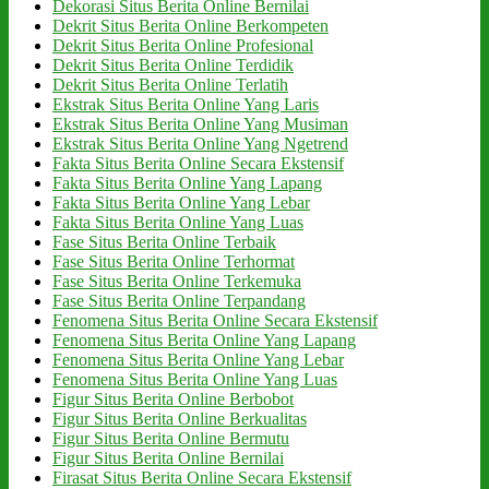
Dekorasi Situs Berita Online Bernilai
Dekrit Situs Berita Online Berkompeten
Dekrit Situs Berita Online Profesional
Dekrit Situs Berita Online Terdidik
Dekrit Situs Berita Online Terlatih
Ekstrak Situs Berita Online Yang Laris
Ekstrak Situs Berita Online Yang Musiman
Ekstrak Situs Berita Online Yang Ngetrend
Fakta Situs Berita Online Secara Ekstensif
Fakta Situs Berita Online Yang Lapang
Fakta Situs Berita Online Yang Lebar
Fakta Situs Berita Online Yang Luas
Fase Situs Berita Online Terbaik
Fase Situs Berita Online Terhormat
Fase Situs Berita Online Terkemuka
Fase Situs Berita Online Terpandang
Fenomena Situs Berita Online Secara Ekstensif
Fenomena Situs Berita Online Yang Lapang
Fenomena Situs Berita Online Yang Lebar
Fenomena Situs Berita Online Yang Luas
Figur Situs Berita Online Berbobot
Figur Situs Berita Online Berkualitas
Figur Situs Berita Online Bermutu
Figur Situs Berita Online Bernilai
Firasat Situs Berita Online Secara Ekstensif