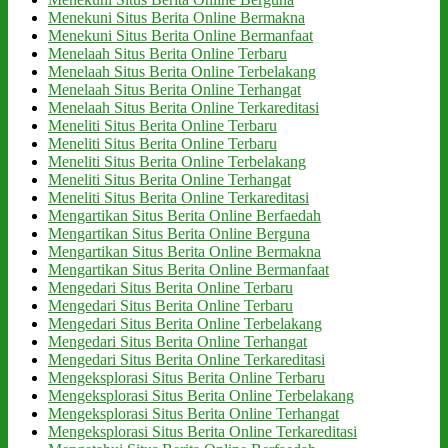
Menekuni Situs Berita Online Bermakna
Menekuni Situs Berita Online Bermanfaat
Menelaah Situs Berita Online Terbaru
Menelaah Situs Berita Online Terbelakang
Menelaah Situs Berita Online Terhangat
Menelaah Situs Berita Online Terkareditasi
Meneliti Situs Berita Online Terbaru
Meneliti Situs Berita Online Terbaru
Meneliti Situs Berita Online Terbelakang
Meneliti Situs Berita Online Terhangat
Meneliti Situs Berita Online Terkareditasi
Mengartikan Situs Berita Online Berfaedah
Mengartikan Situs Berita Online Berguna
Mengartikan Situs Berita Online Bermakna
Mengartikan Situs Berita Online Bermanfaat
Mengedari Situs Berita Online Terbaru
Mengedari Situs Berita Online Terbaru
Mengedari Situs Berita Online Terbelakang
Mengedari Situs Berita Online Terhangat
Mengedari Situs Berita Online Terkareditasi
Mengeksplorasi Situs Berita Online Terbaru
Mengeksplorasi Situs Berita Online Terbelakang
Mengeksplorasi Situs Berita Online Terhangat
Mengeksplorasi Situs Berita Online Terkareditasi