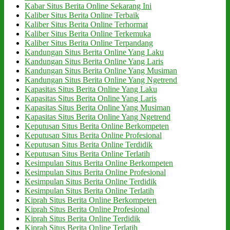
Kabar Situs Berita Online Sekarang Ini
Kaliber Situs Berita Online Terbaik
Kaliber Situs Berita Online Terhormat
Kaliber Situs Berita Online Terkemuka
Kaliber Situs Berita Online Terpandang
Kandungan Situs Berita Online Yang Laku
Kandungan Situs Berita Online Yang Laris
Kandungan Situs Berita Online Yang Musiman
Kandungan Situs Berita Online Yang Ngetrend
Kapasitas Situs Berita Online Yang Laku
Kapasitas Situs Berita Online Yang Laris
Kapasitas Situs Berita Online Yang Musiman
Kapasitas Situs Berita Online Yang Ngetrend
Keputusan Situs Berita Online Berkompeten
Keputusan Situs Berita Online Profesional
Keputusan Situs Berita Online Terdidik
Keputusan Situs Berita Online Terlatih
Kesimpulan Situs Berita Online Berkompeten
Kesimpulan Situs Berita Online Profesional
Kesimpulan Situs Berita Online Terdidik
Kesimpulan Situs Berita Online Terlatih
Kiprah Situs Berita Online Berkompeten
Kiprah Situs Berita Online Profesional
Kiprah Situs Berita Online Terdidik
Kiprah Situs Berita Online Terlatih